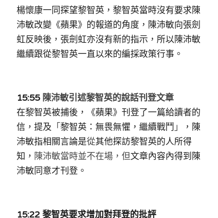
林伯強專欄
條款及細則
楊懷康一同探望黎智英，黎智英當時沒有要求陳
沛敏改變《蘋果》的報道的角度，陳沛敏向張劍
馮煒光專欄
關於我們
虹反映後，張劍虹亦沒有新的指示，所以陳沛敏
趙處機專欄
繼續跟從黎智英一直以來的編採政策行事。
KOL 精選
大衛sir專欄
15:55 
陳沛敏引述黎智英的說話刊登文章
在黎智英被捕後，《蘋果》刊登了一篇給讀者的
曾子晴 - 晴深直說
信，提及
「
黎智英：無畏無懼，繼續戰鬥
」
，陳
龔靜儀大律師專欄
沛敏指相關言論是
從
其他探訪黎智英的人所得
知，
陳沛敏當時並不在場，但
文章內容內得到陳
陳貴春大律師專欄
沛敏同意才刊登。
陳子遷律師專欄
羅浚軒專欄
15:22 黎智英要求增加對拜登的批評