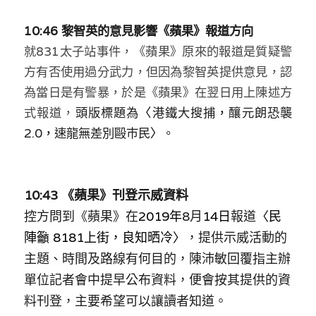
10:46 黎智英的意見影響《蘋果》報道方向
就831太子站事件，《蘋果》原來的報道是質疑警
方有否使用過分武力，但因為黎智英提供意見，認
為當日是有警暴，於是《蘋果》在翌日用上陳述方
式報道，
頭版標題為
〈
港鐵大搜捕
，
釀元朗恐襲
2.0
，
速龍無差別毆巿民
〉
。
10:43 《蘋果》刊登示威資料
控方問到《蘋果》在
2019年
8月
14日
報道
〈民
陣籲 8181上街，良知晒冷〉
，提供示威活動的
主題、時間及路線有何目的，陳沛敏回覆指主辦
單位記者會中提早公布資料，便會按其提供的資
料刊登，主要希望可以讓讀者知道。