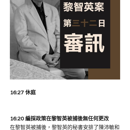
反華推手你要知
KOL 專欄
反華推手懶人包
民主派騙案十式
絕密法庭檔案
林淑芳專欄
反華推手起底
屈穎妍專欄
生活
醫院口岸爆炸案
美西霸凌內幕
朱庭萱專欄
屠龍小隊案
關於我們
吃喝玩指南
美西極權主義
莫綺琪專欄
黎智英案審訊
休閒好介紹
人才招聘
搜索
16:27 休庭
真相直擊
黃萬成專欄
支聯會案
親子
投稿熱線
繁體中文
極端暴恐實錄
招國偉專欄
35+顛覆案
花生仔漫畫週記
商戶合作
繁體中文
16:20 編採政策在黎智英被捕後無任何更改
高松傑專欄
支持讚助
English
在黎智英被捕後，黎智英的秘書安排了陳沛敏和