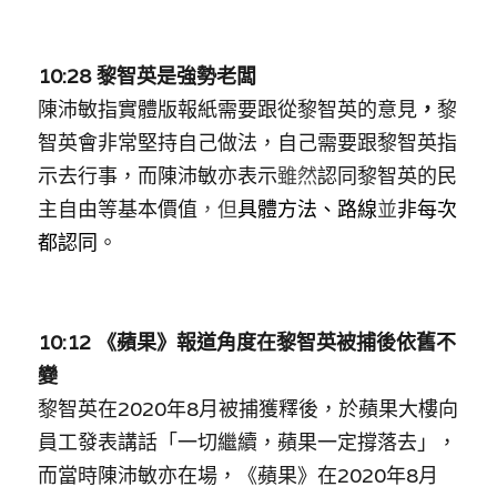
10:28 黎智英是強勢老闆
陳沛敏指實體版報紙需要跟從黎智英的意見
，
黎
智英會非常堅持自己做法，自己需要跟黎智英指
示去行事，而陳沛敏亦表示
雖然
認同黎智英的民
主自由等基本價值
，但
具體方法、路線
並
非每次
都認同
。
10:12 《蘋果》報道角度在黎智英被捕後依舊不
變
黎智英在2020年8月被捕獲釋後，於蘋果大樓向
員工發表講話「一切繼續，蘋果一定撐落去」，
而當時陳沛敏亦在場，《蘋果》在2020年8月