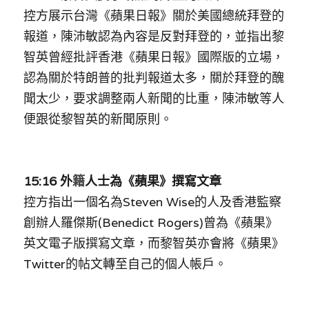
控方展示台灣《蘋果日報》關於美國總統拜登的
溫志倫專欄
報道，陳沛敏認為內容是反對拜登的，並指出黎
汪明欣專欄
智英曾經批評香港《蘋果日報》國際版的立場，
認為關於特朗普的批判報道太多，關於拜登的醜
張美雄專欄
聞太少，要求調整兩人新聞的比重，陳沛敏等人
莊豪鋒專欄
便跟從黎智英的新聞原則。
香港科技專上書院｜專欄
15:16 外
籍
人士為《蘋果》撰寫文章
控方指出一個名為Steven Wise的人及香港監察
創辦人羅傑斯(Benedict Rogers)曾為《蘋果》
英文電子版撰寫文章，而黎智英亦會將《蘋果》
Twitter的帖文轉至自己的個人帳戶。