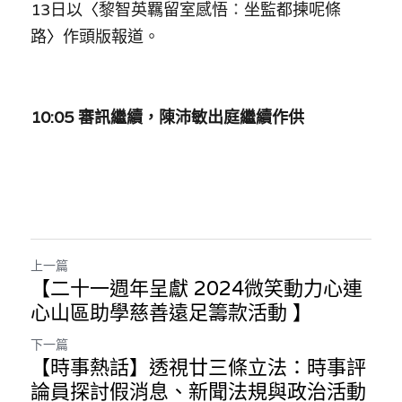
13日以
〈
黎智英羈留室感悟
：
坐監都揀呢條
路
〉
作頭版報道。
10:05 審訊繼續，陳沛敏出庭繼續作供
上一篇
【二十一週年呈獻 2024微笑動力心連
心山區助學慈善遠足籌款活動 】
下一篇
【時事熱話】透視廿三條立法：時事評
論員探討假消息、新聞法規與政治活動