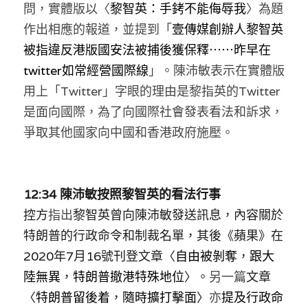
問，實體版以〈
黎智英：手銬不能侮辱我
〉為題
作出相應的報道，並提到「
壹傳媒創辦人黎智英
被指違反港版國安法被捕後獲保釋⋯⋯昨早在
twitter如常經營國際線
」
。
陳沛敏表示在實體版
用上「Twitter」字眼的理由是黎指英的Twitter
是面向國際，為了向國際社會發表看法和訴求，
爭取其他國家向中國和香港政府施壓
。
12:34 陳沛敏按照黎智英的看法行事
控方
指出
黎智英曾向陳沛敏發送訊息，內容關於
特朗普的行政命令和制裁名單，其後《蘋果》在
2020年7月16號刊登文章〈
自由被剝奪
，
跟大
陸無異
，
特朗普撤港特殊地位
〉。
另一篇
文章
〈
特朗普留後着
，
隨時擴打擊面
〉
亦
提及行政命