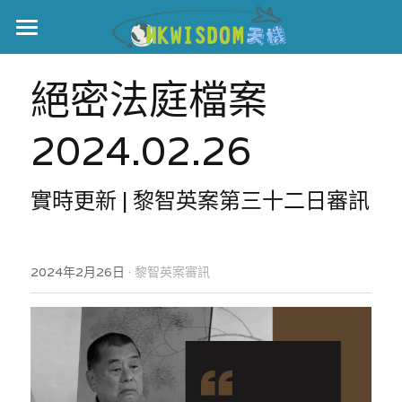
主頁
絕密法庭檔案
世界盃
2024.02.26
伊美戰爭
黎智英案
實時更新 | 黎智英案第三十二日審訊
宏福火災
正本清源•黎智英案
美西媒體謊言實錄
港聞
宏福‧革新
·
2024年2月26日
黎智英案審訊
宏福苑聽證會
中國
宏福火災正視聽
國際
記錄．宏福苑火災
娛樂