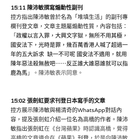
15:11 陳沛敏撰寫煽動性副刊
控方指出陳沛敏曾於名為「堆填生活」的副刊專
欄刊登文章，文章主題屬煽動性質，內容包括：
「
政權以言入罪，大興文字獄，無所不用其極，
國安法下，光時是罪，幾百萬香港人喊了超過一
年的五大訴求  缺一不可呢 國安法不適用，就用
陳年惡法殺無赦吧⋯⋯反正誰大誰惡誰就可以指
鹿為馬
」
。陳沛敏表示同意。
15:02 張劍虹要求刊登日本寫手的文章
控方展示陳沛敏與楊清奇的WhatsApp對話內
容，提及張劍虹介紹一位名為高橋的作者。陳沛
敏指出張劍虹
在《台灣蘋果》時認識高橋，覺得
高橋的文章適合在《蘋果》
刊登
，於是向陳沛敏