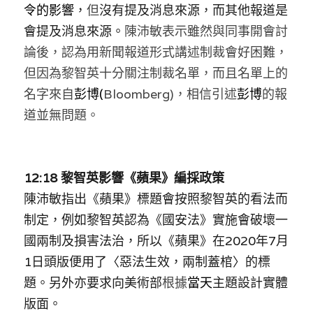
令的影響
，
但
沒有提及消息來源，而其他報道是
會提及消息來源。
陳沛敏表示雖然與同事開會討
論後，認為用新聞報道形式講述制裁會好困難，
但因為黎智英十分關注制裁名單，而且名單上的
名字來自
彭博(
Bloomberg)，相信引述
彭博
的報
道並無問題。
12:18 黎智英影響《蘋果》編採政策
陳沛敏指出《蘋果》標題會按照黎智英的看法而
制定，例如黎智英認為《國安法》實施會破壞一
國兩制及損害法治，所以《蘋果》在2020年7月
1日頭版便用了〈惡法生效，兩制蓋棺〉的標
題。另外亦要求向美術部
根據
當天
主題設計實體
版面。