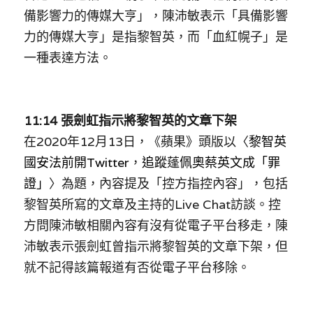
備影響力的傳媒大亨
」，陳沛敏表示
「
具備影響
力的傳媒大亨
」
是指黎智英，而
「血紅幌子」
是
一種表達方法。
11:14 
張劍虹指示將黎智英的文章下架
在2020年12月13日，《蘋果》頭版以〈
黎智英
國安法前開Twitter
，
追蹤
蓬
佩奧蔡英文成「罪
證」
〉為題，內容提及「控方指控內容」，包括
黎智英所寫的文章及主持的Live Chat訪談。控
方問陳沛敏相關內容有沒有從電子平台移走，陳
沛敏表示張劍虹曾指示將黎智英的文章下架，但
就不記得該篇報道有否從電子平台移除。