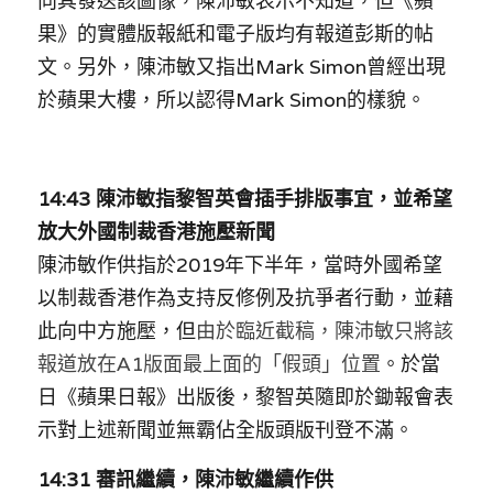
向其發送該圖像，陳沛敏表示不知道，但《蘋
果》的實體版報紙和電子版均有報道彭斯的帖
文。另外，陳沛敏又指出Mark Simon曾經出現
於蘋果大樓，所以認得Mark Simon的樣貌。
14:43 陳沛敏指黎智英會插手排版事宜，並希望
放大外國制裁香港施壓新聞
陳沛敏作供指於2019年下半年，當時外國希望
以制裁香港作為支持反修例及抗爭者行動，並藉
此向中方施壓，
但
由於臨近截稿，陳沛敏只將該
報道放在A1版面最上面的「假頭」位置
。
於當
日《蘋果日報》出版後，黎智英隨即於
鋤報會
表
示對上述新聞並無霸佔全版頭版刊登不滿。
14:31 
審訊繼續，陳沛敏繼續作供