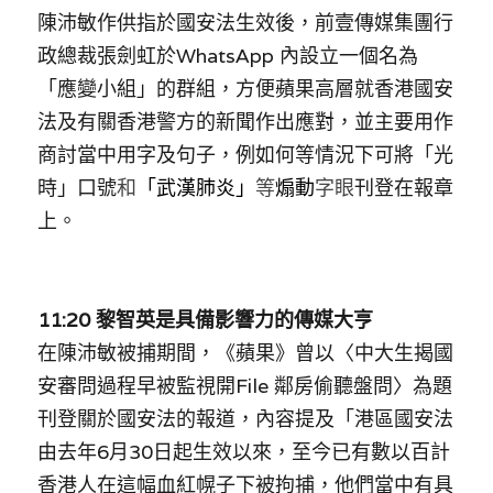
陳沛敏作供指於國安法生效後，前壹傳媒集團行
政總裁張劍虹於WhatsApp 內設立一個名為
「應變小組」的群組，方便蘋果高層就香港國安
法及有關香港警方的新聞作出應對，並主要用作
商討當中用字及句子，例如何等情況下可將「光
時」口號
和
「武漢肺炎」
等
煽動
字眼
刊登在報章
上。
11:20 黎智英是具備影響力的傳媒大亨
在陳沛敏被捕期間，《蘋果》曾以〈
中大生揭國
安審問過程早被監視開File 鄰房偷聽盤問
〉為題
刊登關於國安法的報道，內容提及「
港區國安法
由去年6月30日起生效以來，至今已有數以百計
香港人在這幅血紅幌子下被拘捕，他們當中有具