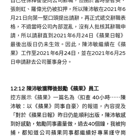
自己在保釋後便向公司辭職，
但
由於當時黎智英、
張劍虹、羅偉光仍被扣押，所以陳沛敏在2021年6
月21日向葉一堅口頭提出請辭，再正式遞交辭職表
格，
不過當時公司內部混亂，沒有人批核其辭職申
請，所以請辭直到2021年6月24日《蘋果日報》
最後出版日仍未生效。因此，
陳沛敏繼續在
《蘋
果》
工作
至
2021年
6月24日
，並在2021年6月25
日申請辭去公司董事身分
。
12:12 陳沛敏
獲釋後鼓勵《蘋果》員工
控方展示《蘋果》一篇名為〈
扣查 40小時⋯⋯陳
沛敏：以《
蘋
果》同事自豪
〉的報道，內容提及
「
對於《蘋果日報》昨日仍能順利出版，陳沛敏感
到好感動，勉勵同事盡量做，過去40個鐘，我被拘
捕，都知道公司蘋果同事都繼續好專業謹守崗