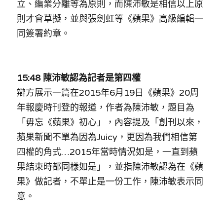
立、編業分離等為原則，而陳沛敏是相信以上原
溫志倫專欄
則才會草擬，並與張劍虹等《蘋果》高級編輯一
同簽署約章。
汪明欣專欄
張美雄專欄
15:48 陳沛敏認為記者是第四權
莊豪鋒專欄
辯方展示一篇在2015年6月19日《蘋果》20周
香港科技專上書院｜專欄
年報慶時刊登的報道，作者為陳沛敏，題目為
「毋忘《蘋果》初心」，內容提及「
創刊以來，
蘋果新聞不單為因為Juicy，更因為我們相信第
四權的角式
…
2015年當時情況如是，一直到蘋
果結束時都同樣如是
」
，
並指陳沛敏認為在《蘋
果》做記者，不單止是一份工作，陳沛敏表示同
意。