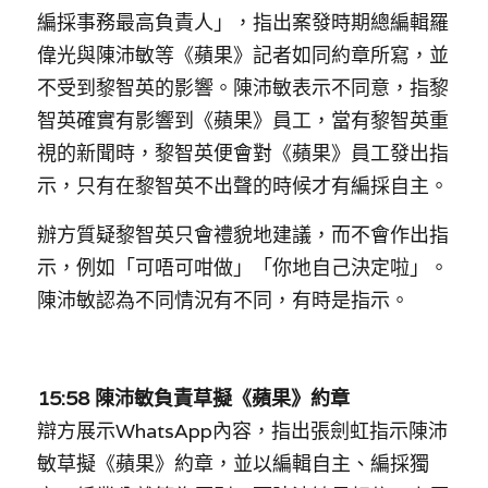
林伯強專欄
條款及細則
編採事務最高負責人
」
，
指出案發時期總編輯羅
偉光與陳沛敏等《蘋果》記者如同約章所寫，並
馮煒光專欄
關於我們
不受到黎智英的影響。陳沛敏表示不同意，指黎
趙處機專欄
智英確實有影響到《蘋果》員工，當有黎智英重
視的新聞時，黎智英便會對《蘋果》員工發出指
KOL 精選
示，只有在黎智英不出聲的時候才有編採自主。
大衛sir專欄
辦方質疑黎智英只會禮貌地建議，而不會作出指
曾子晴 - 晴深直說
示
，
例如「
可唔可咁做
」
「
你地自己決定啦
」
。
陳沛敏認為不同情況有不同，有時是指示。
龔靜儀大律師專欄
陳貴春大律師專欄
15:58 陳沛敏負責草擬《蘋果》約章
陳子遷律師專欄
辯方展示WhatsApp內容，指出張劍虹指示陳沛
羅浚軒專欄
敏草擬《蘋果》約章，並以編輯自主、編採獨