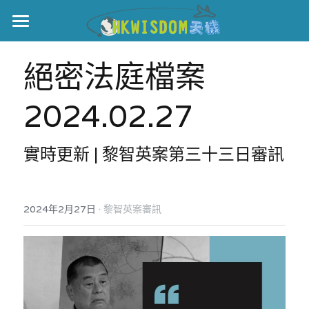
主頁
絕密法庭檔案
世界盃
2024.02.27
伊美戰爭
黎智英案
實時更新 | 黎智英案第三十
三
日審訊
宏福火災
正本清源•黎智英案
美西媒體謊言實錄
港聞
宏福‧革新
·
2024年2月27日
黎智英案審訊
宏福苑聽證會
中國
宏福火災正視聽
國際
記錄．宏福苑火災
娛樂