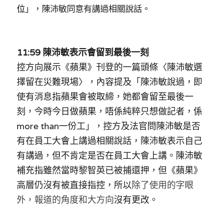
位
」，陳沛敏同意有講過相關說話。
11:59 
陳沛敏
表示會
留到最後一刻
控方向展示
《蘋果》刊登的一篇頭條〈
陳沛敏選
擇留在災難現場
〉，內容提及「
陳沛敏說過，即
使有消息指蘋果會被取締，她都會留至最後一
刻，今時今日做蘋果，唔係純粹只想做記者，係
more than一份工
」，控方及法官問陳沛敏是否
有在員工大會上講過相關說話，陳沛敏表示自己
有講過，但不肯定是否在員工大會上講
。陳沛敏
補充
指
雖然當時黎智英已被捕還押，但《蘋果》
高層仍沒有被直接指控，所以
除了使用的字眼
外，報道的角度和大方向
沒有更改。