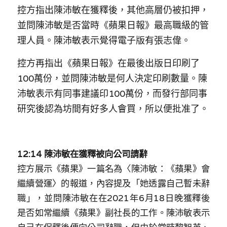
控方指出陳沛敏在獲釋後，其他高層仍被扣押，
並問陳沛敏是否當時《蘋果日報》最高職級的管
理人員。陳沛敏表示覺得電子版
有
張志偉。
控方再指出《蘋果日報》在最後出版日印刷了
100萬份，並問陳沛敏是何人決定印刷數量。陳
沛敏表示有同事建議印100萬份，而發行部同事
研究後認為坊間有好多人會買，所以便批准了。
12:14 
陳沛敏
在獲釋被向公司請辭
控方展示《蘋果》一篇名為〈
陳沛敏：《蘋果》會
繼續營運
〉的報道，內容提及「
她透露自己暫未辭
職
」，
並問陳沛敏在
在2021年6月18日晚
獲釋後
是否如常繼續《蘋果》副社長的工作。
陳沛敏表示