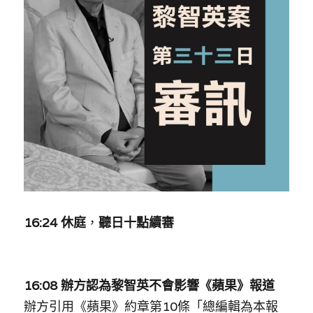
反華推手你要知
KOL 專欄
反華推手懶人包
民主派騙案十式
絕密法庭檔案
林淑芳專欄
反華推手起底
屈穎妍專欄
生活
醫院口岸爆炸案
美西霸凌內幕
朱庭萱專欄
屠龍小隊案
關於我們
吃喝玩指南
美西極權主義
莫綺琪專欄
黎智英案審訊
休閒好介紹
人才招聘
搜索
16:24 
休庭
，
聽日十點
續審
真相直擊
黃萬成專欄
支聯會案
親子
投稿熱線
繁體中文
極端暴恐實錄
招國偉專欄
35+顛覆案
花生仔漫畫週記
商戶合作
繁體中文
16:08 辦方認為黎智英不會影響《蘋果》報道
高松傑專欄
支持讚助
English
辦方引用《蘋果》約章第10條「
總編輯為本報