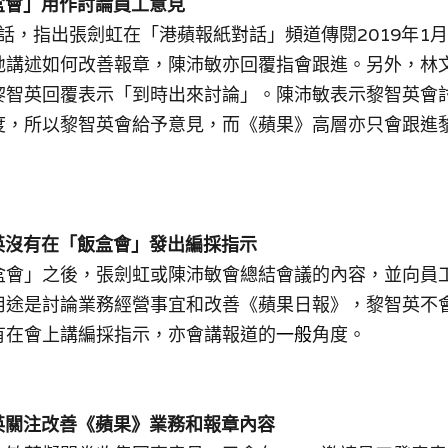
飯盒會」用作討論員工意見
組對話，指出張劍虹在「港蘋報紙對話」頻道傳閱2019年1
地講述如何改善報章，陳沛敏亦回覆指會跟進。另外，林
黎智英回覆表示「到時出來討論」。陳沛敏表示黎智英會
度，所以黎智英會給予意見，而
《蘋果》
高層亦只會跟進
英沒有
在
「飯盒會」發出編採指示
盒會」之後，張劍虹或陳沛敏會總結會議的內容，並向員
用途是討論業務經營事宜和改善《蘋果日報》，黎智英不
有在會上講編採指示，亦會講報道
的
一般
角度。
黎智英關注改善《蘋果》業務和報章內容