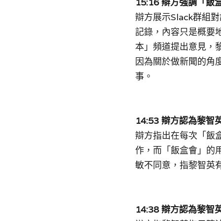
15:16 辯方強調「
辯
方展示Slack群
記錄，內容只是概要
本」頻道提出意見，
因為關於做新聞的角
事。
14:53 辯方認為黎智
辯
方指出在每次「飯
作，而「飯盒會」的
敏不同意，
指
黎智英
14:38 辯方認為