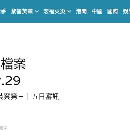
戰爭
黎智英案
宏福火災
港聞
中國
國際
娛
庭檔案
.29
智英案第三十
五
日審訊
審訊