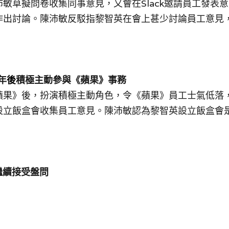
敏草擬問卷收集同事意見，又會在Slack邀請員工發表
作出討論。陳沛敏反駁指黎智英在會上甚少討論員工意見
年
後
積極主動參與《蘋果》事務
蘋果》後，扮演
積極
主動角色，令《蘋果》員工士氣低落
設立飯盒會收集員工意見。陳沛敏認為黎智英設立飯盒會
繼續接受盤問