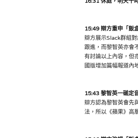
16:31 
休庭
，
明天十
15:49 
辯
方重申「飯
辯
方展示Slack群
跟進，而黎智英亦會
有討論以上內容，但
國版增加篇幅報道內
15:43 黎智英
一磓定
辯
方認為黎智英會先
法，所以《蘋果》高