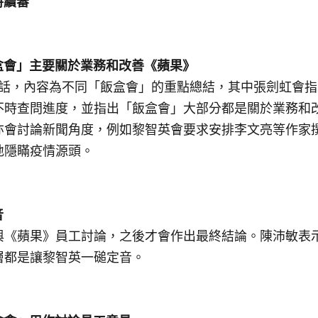
時
續審
盒會」主要關於業務和改善《蘋果》
組對話，內容為不同「飯盒會」的重點總結，其中張劍虹會
不時查問進度，並指出「飯盒會」大部分都是關於業務和
亦會討論新聞角度，例如黎智英會要求安排
李文亮
等作家
地隱瞞疫情源頭。
音
與《蘋果》員工討論，之後才會作出最終結論。陳沛敏表
層都是讓黎智英
一磓定音
。