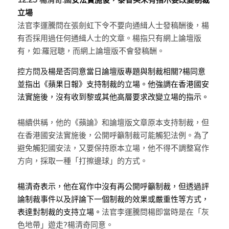
立場
法官李運騰問在張劍虹下令不要向通緝人士發稿酬後，楊
有否採用過任何通緝人士的文章。楊指只有網上論壇版
有，如:羅冠聰，而網上論壇版不會發稿酬。
控方問及
楊是否同意當日論壇版專題與制裁相關?楊同意
並指出《蘋果日報》支持制裁的立場。他強調在香港國安
法實施後，沒有收到黎或其他高層要求改變立場的指示。
楊續供稱，他的《蘋論》和論壇版文章原本支持制裁，但
在香港國安法實施後，公開呼籲制裁可能觸犯法例。為了
避免觸犯國安法，又要保持原本立場，他不得不調整寫作
方向，採取一種「打擦邊球」的方式。
楊清奇表示，他在寫作中沒有再公開呼籲制裁，但透過評
論制裁事件以及評論下一個制裁的效果或嚴重性等方式，
表達對制裁的支持立場。
法官李運騰問楊即當時是在「灰
色地帶」遊走?楊清奇同意。