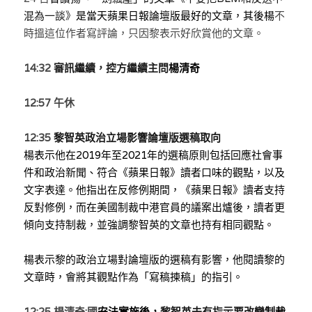
混為一談》
是當天
蘋果日報論壇版最好的文章，其後楊
不
時搵這位作者寫評論，只因黎表示好欣賞他的文章。
14:32 
審訊繼續，控方繼續主問
楊清奇
12:57 
午休
12:35 
黎智英政治立場影響論壇版選稿取向
楊表示他在2019年至2021年的選稿原則包括回應社會事
件和政治新聞、符合《蘋果日報》讀者口味的觀點，以及
文字表達。他指出在反修例期間，《蘋果日報》讀者支持
反對修例，而在美國制裁中港官員的議案出爐後，讀者更
傾向支持制裁，並強調黎智英的文章也持有相同觀點。
楊表示黎的政治立場對論壇版的選稿有影響，他閱讀黎的
文章時，會將其觀點作為「寫稿揀稿」的指引。
12:25 
楊清奇:國
安法實施後，
黎智英未有指示要改變
制裁