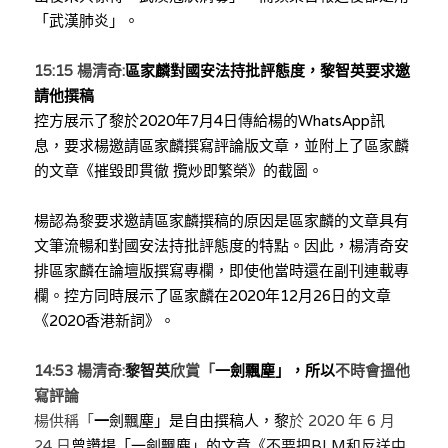
「武漢肺炎」。
溫志倫專欄
汪明欣專欄
15:15 
楊清奇:
區家麟對國安法持批評態度，黎智英要求邀
請他撰稿
張美雄專欄
控方
展示了黎於
2020年7月4日
傳
給楊的
WhatsApp訊
息
，要求楊邀請區家麟撰寫評論版文章，並附上了區家麟
莊豪鋒專欄
的文章《摧毀即貫徹 攬炒即繁榮》的截圖。
香港科技專上書院｜專欄
楊認為黎要求邀請區家麟撰稿的原因是區家麟的文章具有
文筆流暢和對國安法持批評態度的特點。因此，楊清奇安
排區家麟在論壇版撰寫專欄，即使他當時還在副刊連載專
欄。控方同時展示了區家麟在2020年12月26日的文章
《2020香港新詞》。
14:53 
楊清奇:
黎智英
欣賞「
一劍飄塵」，所以
不時會搵他
寫評論
楊供稱「
一
劍飄塵」是自由撰稿人，黎
於 2020 年 6 月 
24 日
曾讚揚「
一劍飄塵」的文章
《不要把BLM和反送中