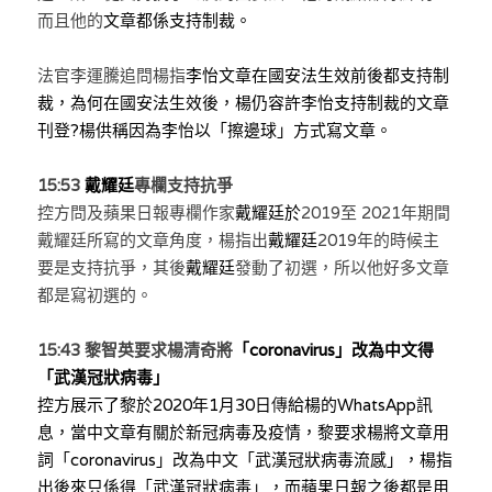
林伯強專欄
條款及細則
而且他的
文章都係支持制裁。
馮煒光專欄
關於我們
法官李運騰追問
楊指
李怡文章在
國安法生效前後都支持制
裁，為何在國安法生效後，楊仍
容許
李怡支持制裁的
文章
趙處機專欄
刊登?楊供稱因為李怡以「擦邊球」方式寫文章。
KOL 精選
15:53 
戴耀廷
專欄支持抗爭
大衛sir專欄
控方問及蘋果日報專欄作家
戴耀廷於
2019至 2021年期間
戴耀廷所寫的文章角度，楊指出
戴耀廷
2019年的時候主
曾子晴 - 晴深直說
要是支持抗爭，其後
戴耀廷
發動了初選，所以他好多文章
都是寫初選的。
龔靜儀大律師專欄
15:43 黎智英要求楊清奇將
「coronavirus」改為中文得
陳貴春大律師專欄
「武漢冠狀病毒」
控方展示了黎於2020年1月30日
傳
給楊的WhatsApp訊
陳子遷律師專欄
息，當中
文章有關於新冠病毒及疫情，黎要求楊將文章用
詞「coronavirus」改為中文「武漢冠狀病毒流感」，楊指
羅浚軒專欄
出後來只係得「武漢冠狀病毒」，而蘋果日報之後都是用