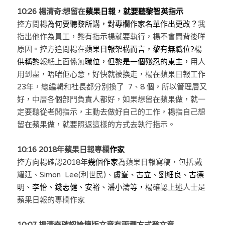
10:26 楊清奇:想留在
蘋果日報，就要聽黎智英指示
控方問楊
為何要
聽黎所講
，對專欄作家名單作出更改？
我
指出他作為員工，黎有指示楊就要執行，楊不會問背後咩
原因。控方追問楊在
蘋果日報架構而言，黎有無職位?楊
供稱黎
報紙上面係無
職位，但黎是一個殘忍的東主，
用人
用到盡，唔啱佢心意，好快就被換走，楊在蘋果日報工作
23年，總編輯和社長都分別換了  7、8 個，所以管理層又
好，中層各個部門負責人都好，如果想留在蘋果做，就一
定要聽從老闆指示，主動去做好自己的工作，楊指自己想
留在蘋果做，就要照返這樣的方式去執行指示。
10:16 
2018年蘋果日報專欄
作家
控方
向楊確認2018年
幾個作家
為蘋果日報寫稿，包括:戴
耀廷、Simon  Lee(利世民)、
盧峯、古立、劉細良、古德
明、李怡、錢志健、安裕、潘小濤等，楊
確認上述人士是
蘋果日報的
專欄作家
10:07 
楊清奇確認論壇版文章有兩種方式登文章