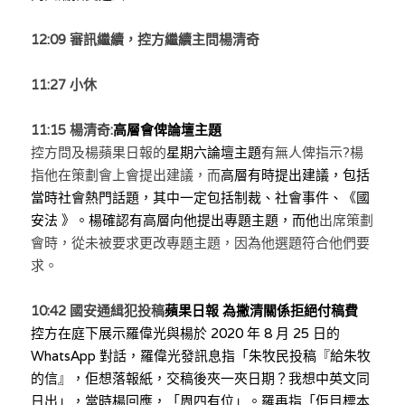
12:09 
審訊繼續，控方繼續主問楊清奇
11:27 小休
11:15 楊清奇:
高層會俾論壇主題
控方問及楊
蘋果日報的
星期六論壇主題
有無人俾指示?楊
指他在策劃會上會提出建議，而
高層有時提出建議，包括
當時社會熱門話題，其中一定包括制裁、社會事件、《國
安法 》。
楊確認有高層向他提出專題主題，而他
出席策劃
會時，從未被要求更改專題主題，因為他選題符合他們要
求。
10:42 國安通緝犯投稿
蘋果日報 為撇清關係拒絕付稿費
控方在庭下展示羅偉光與楊
於 2020 年 8 月 25 日
的 
WhatsApp 對話，羅
偉光
發訊息指「朱牧民投稿『給朱牧
的信』，佢想落報紙，交稿後夾一夾日期？我想中英文同
日出」，當時楊回應，「周四有位」。羅再指「佢目標本