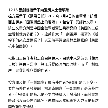
12:15 
張劍虹指示不向通緝人士發稿酬
控方展示了《蘋果日報》2020年7月4日的論壇版，該版
面主題為「國際棋盤上的香港」，包含了3篇評論文章。
這些文章分別是中國金融學者賀江兵撰寫的《美國的二級
金融制裁有多狠？》、旅美作家「一劍飄塵」撰寫的《槍
桿下何來安居樂業？》以及時事評論員林忌撰寫的《跨國
抗中包圍網》。
楊指出三位作者都是自由撰稿人，由他本人邀請為《蘋果
日報》撰稿。當中，賀江兵從經濟角度論述，而「一劍飄
塵」是
黎比較欣賞的作者。
控方問
及楊
「一劍飄塵」屬海外作者?張劍虹是否下令不
要向海外作者發稿酬。楊清奇同意「一劍飄塵」是海外作
者，但張劍虹的指示是不要向通緝人士發稿酬，而其實當
時政治沒有公開通緝名，朱牧民及羅冠聰等人亦只是有坊
間輿論指受通緝。