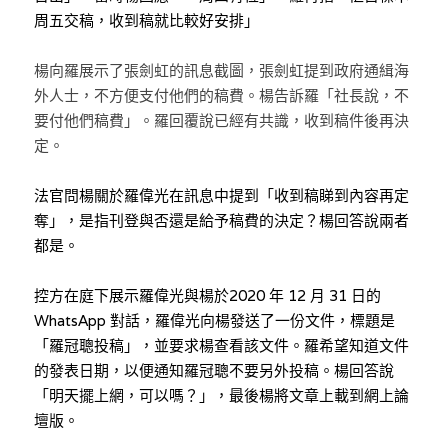
周五交稿，收到稿就比較好安排」
楊向羅展示了張劍虹的訊息截圖，張劍虹提到政府通緝海
外人士，不方便支付他們的稿費。楊告訴羅「社長說，不
要付他們稿費」。羅回覆說已經有共識，收到稿件後再決
定。
法官問楊關於
羅
偉光
在訊息中提到「收到稿睇到內容再定
奪」，是指刊登與否還是給予稿費的決定？楊回答說兩者
都是。
控方在庭下展示
羅
偉光與楊於
2020 年 12 月 31 日
的 
WhatsApp 對話，羅偉光
向楊發送了一份文件，標題是
「羅冠聰投稿」，並要求楊查看該文件。羅希望知道文件
的發表日期，以便通知羅冠聰不要另外投稿。楊回答說
「明天擺上網，可以嗎？」，最後楊將文章上載到網上論
壇版。