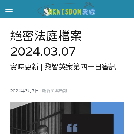
主頁
絕密法庭檔案
世界盃
2024.03.07
伊美戰爭
黎智英案
實時更新 | 黎智英案第四十日審訊
宏福火災
正本清源•黎智英案
美西媒體謊言實錄
港聞
宏福‧革新
·
2024年3月7日
黎智英案審訊
宏福苑聽證會
中國
宏福火災正視聽
國際
記錄．宏福苑火災
娛樂