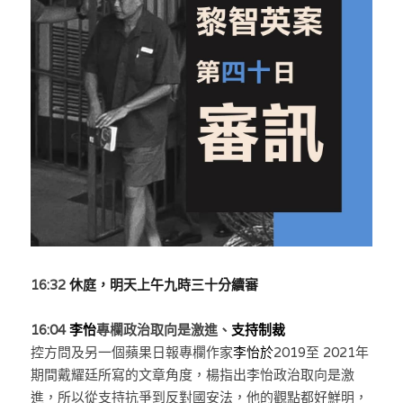
反華推手你要知
KOL 專欄
反華推手懶人包
民主派騙案十式
絕密法庭檔案
林淑芳專欄
反華推手起底
屈穎妍專欄
生活
醫院口岸爆炸案
美西霸凌內幕
朱庭萱專欄
屠龍小隊案
關於我們
吃喝玩指南
美西極權主義
莫綺琪專欄
黎智英案審訊
休閒好介紹
人才招聘
搜索
16:32 
休庭，明天上午九時三十分續審
真相直擊
黃萬成專欄
支聯會案
親子
投稿熱線
繁體中文
極端暴恐實錄
招國偉專欄
35+顛覆案
16:04 
花生仔漫畫週記
李怡
專欄政治取向是激進、
支持制裁
商戶合作
繁體中文
控方問及另一個蘋果日報專欄作家
李怡
於
2019至 2021年
高松傑專欄
支持讚助
期間戴耀廷所寫的文章角度，楊指出
English
李怡政治取向是激
進，所以從支持抗爭到反對國安法，他的觀點都好鮮明，