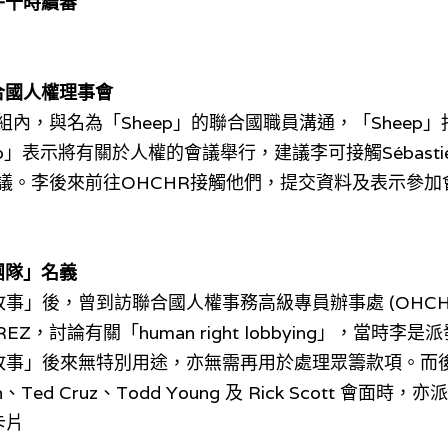
上午十時續審
合國
人權理事會
組內，與名為「Sheep」的聯合國職員溝通，「Sheep」
表示將有關於人權的會議舉行，建議李可接觸Sébastien Gill
會議。李後來前往OHCHR接觸他們，提交資料及表示參加
團隊」名義
」後，曾到訪聯合國人權事務高級專員辦事處 (OHCHR) 職員
és PÉREZ，討論有關「human right lobbying」，當
故事」後來無特別用途，亦無需再用於處理眾籌款項。而
burn、Ted Cruz、Todd Young 及 Rick Scott 會
卡片