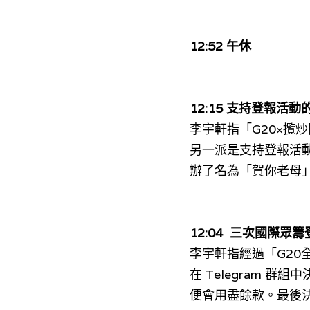
12:52 午休
12:15 支持
登報活動
李宇軒指
「G20×攬
另一派是支持登報活動
辦了名為「賀你
老
母
12:04 
 三次國際眾籌
李宇軒指經過「G2
在 Telegram
便會用盡餘款。最後