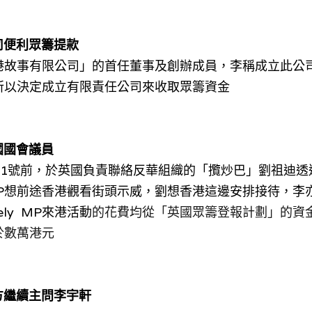
司便利眾籌提款
港故事有限公司」的首任董事及創辦成員，李稱成立此公
所以決定成立有限責任公司來收取眾籌資金
國國會議員
31號前，於英國
負責聯絡
反華組織的「攬炒巴」
劉祖迪
透
  MP想前途香港觀看街頭示威，
劉
想香港這邊安排接待，
李
eely  MP來港活動
的花費均從「英國眾籌登報計劃」的資
於數萬港元
控方繼續主問李宇軒