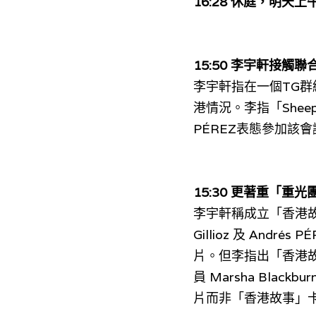
16:28 休庭，明天
15:50 
李宇軒接觸聯
李宇軒指在一個TG群
港情況。李指「Sheep」
PÉREZ表態參加該
15:30 更著重
「重光
李宇軒稱成立「香港故事
Gillioz 及 Andr
片。但李指出「香港
員 Marsha Black
片而非「香港故事」