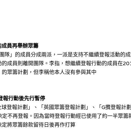
的成員再舉辦眾籌
炒團隊」的
成員分成兩派，一派是支持不繼續登報活動的成
的成員則離開團隊。李指，想繼續登報行動的成員在201
」的眾籌計劃，但李稱他本人沒有參與其中
登報行動後先行暫停
0全球登報計劃」、「英國眾籌登報計劃」、「G攬登報計
 群組中決定不再登報。因為當時登報行動經已使用了約一半眾
決定將眾籌餘款留待日後再作打算