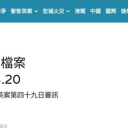
戰爭
黎智英案
宏福火災
港聞
中國
國際
娛
庭檔案
.20
智英案第四十九日審訊
審訊