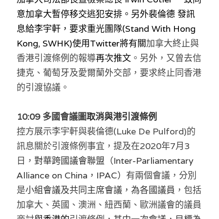
意加拿大暫停移交逃犯安排。另外
裴倫德
 發訊
息給李宇軒，要求重光團隊(Stand With Hong 
Kong, SWHK)使用Twitter將有關
加拿大
終止與
香港引渡條例的報導
再次推文
。另外，又曾去信
捷克、葡萄牙及愛爾蘭外交部，要求終止同香港
的引渡協議。
10:09 多國會議圖
取消與港引渡條例
控方展示李宇軒與裴倫德(Luke De Pulford)的
訊息關於引渡條例事宜，提及在2020年7月3
日，
對華跨國議會聯盟（Inter-Parliamentary 
Alliance on China，IPAC）
有兩個會議，分別
是
小組會議及共同主席會議，
為各國議員
，包括
加拿大、英國、澳洲、紐西蘭、歐洲議會的議員