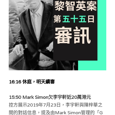
反華推手你要知
KOL 專欄
反華推手懶人包
民主派騙案十式
絕密法庭檔案
林淑芳專欄
反華推手起底
屈穎妍專欄
生活
醫院口岸爆炸案
美西霸凌內幕
朱庭萱專欄
屠龍小隊案
關於我們
吃喝玩指南
美西極權主義
莫綺琪專欄
黎智英案審訊
休閒好介紹
人才招聘
搜索
16:16 
休庭，明天續審
真相直擊
黃萬成專欄
支聯會案
親子
投稿熱線
繁體中文
極端暴恐實錄
招國偉專欄
35+顛覆案
花生仔漫畫週記
商戶合作
繁體中文
15:50 Mark Simon欠李宇軒近20萬港元
控方展示2019年7月23日，李宇軒與陳梓華之
高松傑專欄
支持讚助
English
間的對話信息，提及由Mark Simon管理的「G