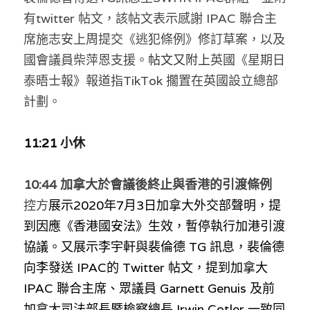
有twitter 帖文，該帖文
表示感謝 IPAC 聯合主
席施志安上周提交《逃犯條例》修訂草案，以及
國會議員柴萍恩支援。
帖文又附上
英國《星期日
泰晤士報》報道指TikTok 擱置在英國設立總部
計劃。
11:21 
小休
10:44 加拿大於會議後
終止
與香港的引渡條例
控方
展示
2020年7月3日加拿大外交部聲明，提
到因應《香港國安法》生效，暫停執行加港引渡
協議。又展示
李宇軒與裴倫德 TG 訊息，裴倫德
向李發送 IPAC的 Twitter 帖文，提到加拿大 
IPAC 聯合主席、眾議員 Garnett Genuis 及前
加拿大司法部長暨檢察總長 Irwin Cotler 一致同