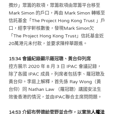
林伯強專欄
條款及細則
攬炒」眾籌的款項，眾籌款項由眾籌平台移至 
Mark Simon 的戶口，再由 Mark Simon 轉帳至
馮煒光專欄
關於我們
信託基金「The Project Hong Kong Trust 」戶
趙處機專欄
口，經李宇軒核數後，發現Mark Simon欠
「The Project Hong Kong Trust」信託基金近
KOL 精選
20萬港元未付款，並要求陳梓華跟進。
大衛sir專欄
15:34 會議紀錄顯示羅冠聰、黃台仰列席
曾子晴 - 晴深直說
控方展示 2020 年 8 月 3 日 IPAC 會議記錄，
龔靜儀大律師專欄
除了各國 IPAC 成員，列席者包括李、羅冠聰及
黃台仰。李庭上解釋，首先係 Ray Wong（黃
陳貴春大律師專欄
台仰）同 Nathan Law （羅冠聰）講國安法生
陳子遷律師專欄
效後香港的情況，並由IPAC聯合主席問問題。
羅浚軒專欄
14:53 
介紹布勞德給菅野並合作
，以
實施
人權法