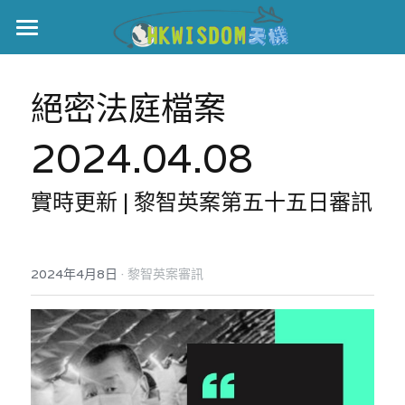
主頁
絕密法庭檔案
世界盃
2024.04.08
伊美戰爭
黎智英案
實時更新 | 黎智英案第五十五日審訊
宏福火災
正本清源•黎智英案
美西媒體謊言實錄
港聞
宏福‧革新
·
2024年4月8日
黎智英案審訊
宏福苑聽證會
中國
宏福火災正視聽
國際
記錄．宏福苑火災
娛樂