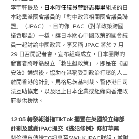
李宇軒提及，
日本時任議員菅野志櫻里
組成的日
本跨黨派國會議員的「對中政策相關國會議員聯
盟」（JPAC），目的像 IPAC（對華政策跨國
議會聯盟）一樣，讓日本關心中國政策的國會議
員一起討論中國政策。李又稱 JPAC 將於 7 月 
29 日召開記者會，宣布組織成立，日本團隊的
發言者將呼籲設立「救生艇政策」，即是在《國
安法》通過後，協助在港稱受到政治打壓的人士
離開香港的計劃、馬格尼茨基制裁、暫停港日司
法互助協定，以及阻止日本企業或組織向香港政
府提供援助。
12:05 轉發報道指TikTok 擱置在英國設立總部
計劃及感謝IPAC提交《逃犯條例》修訂草案
裴倫德
曾傳送TG訊息至SWHK IPAC群組，並附