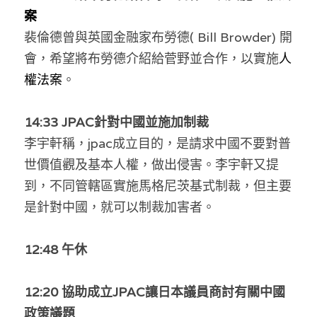
案
溫志倫專欄
裴倫德曾與英國金融家布勞德( Bill Browder) 開
汪明欣專欄
會，希望將布勞德介紹給菅野並合作，
以實施
人
權法案
。
張美雄專欄
莊豪鋒專欄
14:33 JPAC針對中國並施加制裁
李宇軒稱，jpac成立目的，是請求中國不要對普
香港科技專上書院｜專欄
世價值觀及基本人權，做出侵害。李宇軒又提
到，不同管轄區實施馬格尼茨基式制裁，但主要
是針對中國，就可以制裁加害者。
12:48 午休
12:20 協助成立JPAC讓日本議員商討有關中國
政策議題