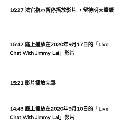
林伯強專欄
條款及細則
16:27 法官指示暫停播放
影片 
，留待明天繼續
馮煒光專欄
關於我們
趙處機專欄
KOL 精選
15:47 
庭上播放在2020年9月17日的「Live 
Chat With Jimmy Lai」影片 
大衛sir專欄
曾子晴 - 晴深直說
龔靜儀大律師專欄
15:21 影片播放完畢
陳貴春大律師專欄
陳子遷律師專欄
14:43 庭上播放在2020年9月10日的「Live 
Chat With Jimmy Lai」影片
羅浚軒專欄