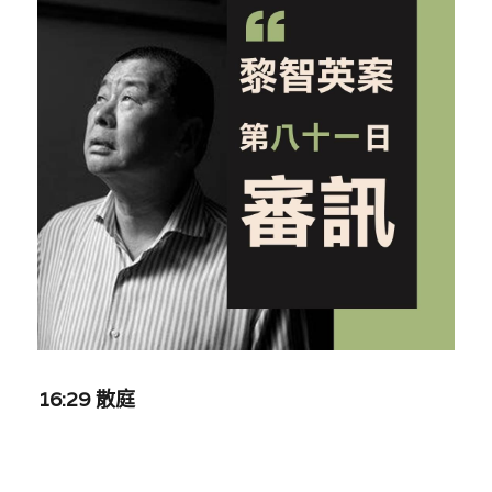
反華推手你要知
KOL 專欄
反華推手懶人包
民主派騙案十式
絕密法庭檔案
林淑芳專欄
反華推手起底
屈穎妍專欄
生活
醫院口岸爆炸案
美西霸凌內幕
朱庭萱專欄
屠龍小隊案
關於我們
吃喝玩指南
美西極權主義
莫綺琪專欄
黎智英案審訊
休閒好介紹
人才招聘
搜索
真相直擊
黃萬成專欄
支聯會案
親子
投稿熱線
繁體中文
16:29 
散庭
極端暴恐實錄
招國偉專欄
35+顛覆案
花生仔漫畫週記
商戶合作
繁體中文
高松傑專欄
支持讚助
English