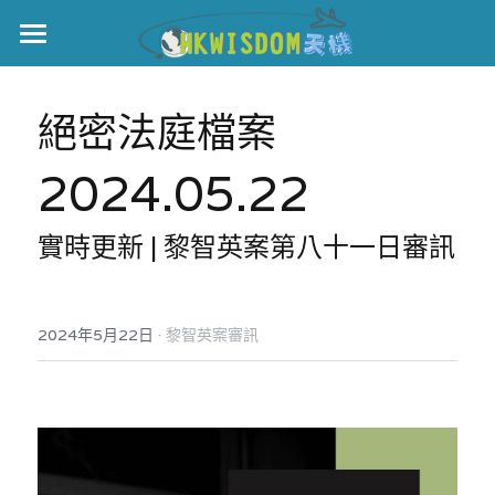
主頁
絕密法庭檔案
世界盃
2024.05.22
伊美戰爭
黎智英案
實時更新 | 黎智英案第八十一日審訊
宏福火災
正本清源•黎智英案
美西媒體謊言實錄
港聞
宏福‧革新
·
2024年5月22日
黎智英案審訊
宏福苑聽證會
中國
宏福火災正視聽
國際
記錄．宏福苑火災
娛樂