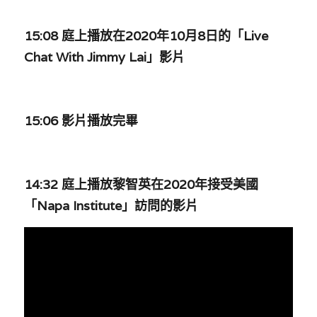
林伯強專欄
條款及細則
15:08 庭上播放在2020年10月8日的「Live 
馮煒光專欄
關於我們
Chat With Jimmy Lai」影片
趙處機專欄
KOL 精選
15:06 影片播放完畢
大衛sir專欄
曾子晴 - 晴深直說
14:32 庭上播放黎智英在2020年接受美國
龔靜儀大律師專欄
「Napa Institute」訪問的影片
陳貴春大律師專欄
陳子遷律師專欄
羅浚軒專欄