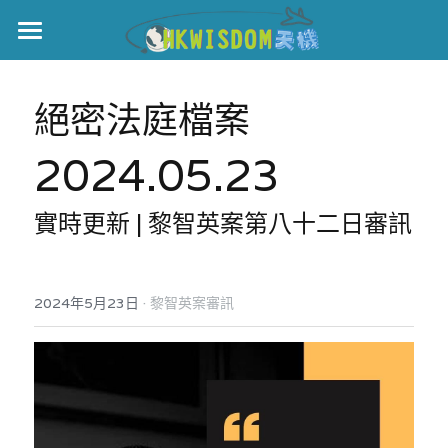
主頁
絕密法庭檔案
世界盃
2024.05.23
伊美戰爭
黎智英案
實時更新 | 黎智英案第八十二日審訊
宏福火災
正本清源•黎智英案
美西媒體謊言實錄
港聞
宏福‧革新
·
2024年5月23日
黎智英案審訊
宏福苑聽證會
中國
宏福火災正視聽
國際
記錄．宏福苑火災
娛樂