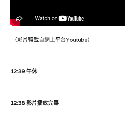
溫志倫專欄
汪明欣專欄
張美雄專欄
 （影片轉載自網上平台Youtube）
莊豪鋒專欄
香港科技專上書院｜專欄
12:39 午休
12:38 影片播放完畢