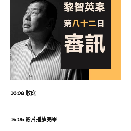
反華推手你要知
KOL 專欄
反華推手懶人包
民主派騙案十式
絕密法庭檔案
林淑芳專欄
反華推手起底
屈穎妍專欄
生活
醫院口岸爆炸案
美西霸凌內幕
朱庭萱專欄
屠龍小隊案
關於我們
吃喝玩指南
美西極權主義
莫綺琪專欄
黎智英案審訊
休閒好介紹
人才招聘
搜索
16:08 散庭
真相直擊
黃萬成專欄
支聯會案
親子
投稿熱線
繁體中文
極端暴恐實錄
招國偉專欄
35+顛覆案
花生仔漫畫週記
商戶合作
繁體中文
16:06 影片播放完畢
高松傑專欄
支持讚助
English