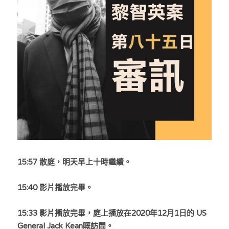
反華推手你要知
KOL 專欄
反華推手懶人包
民主派騙案十式
絕密法庭檔案
林淑芳專欄
反華推手起底
屈穎妍專欄
生活
醫院口岸爆炸案
美西霸凌內幕
朱庭萱專欄
屠龍小隊案
關於我們
吃喝玩指南
美西極權主義
莫綺琪專欄
黎智英案審訊
休閒好介紹
人才招聘
搜索
15:57 散庭，明天早上十時繼續。
真相直擊
黃萬成專欄
支聯會案
親子
投稿熱線
繁體中文
極端暴恐實錄
招國偉專欄
35+顛覆案
15:40 
花生仔漫畫週記
影片播放完畢。
商戶合作
繁體中文
高松傑專欄
支持讚助
15:33 影片播放完畢，庭上播放在2020年12月1日的 
English
US 
General Jack Kean嘅訪問。