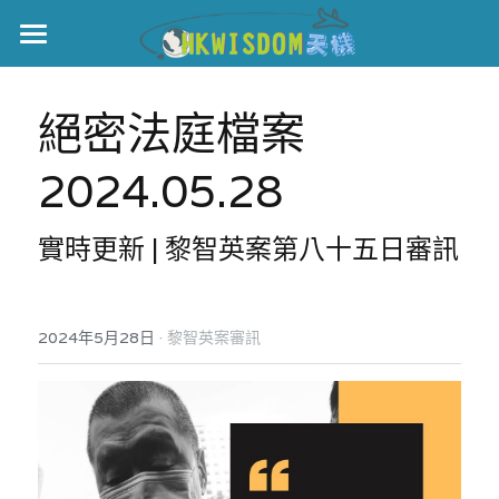
主頁
絕密法庭檔案
世界盃
2024.05.28
伊美戰爭
黎智英案
實時更新 | 黎智英案第八十五日審訊
宏福火災
正本清源•黎智英案
美西媒體謊言實錄
港聞
宏福‧革新
·
2024年5月28日
黎智英案審訊
宏福苑聽證會
中國
宏福火災正視聽
國際
記錄．宏福苑火災
娛樂