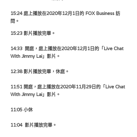
林伯強專欄
條款及細則
15:24 
庭上播放在2020年12月1日的
 FOX Business 訪
馮煒光專欄
關於我們
問。
趙處機專欄
15:23 
影片播放完畢。
KOL 精選
14:33  開庭，庭上播放在2020年12月1日的「Live Chat 
With Jimmy Lai」影片。
大衛sir專欄
12:38 
影片播放完畢，休庭。
曾子晴 - 晴深直說
11:51 開庭，
庭上播放在2020年11月29日的「Live Chat 
龔靜儀大律師專欄
With Jimmy Lai」影片。
陳貴春大律師專欄
11:05 小休
陳子遷律師專欄
11:04 
 影片播放完畢。
羅浚軒專欄