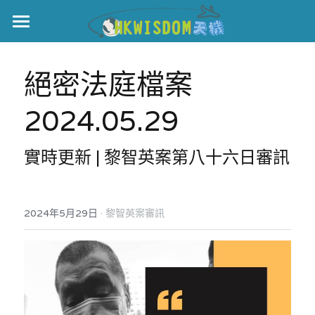
主頁
絕密法庭檔案
世界盃
2024.05.29
伊美戰爭
黎智英案
實時更新 | 黎智英案第八十六日審訊
宏福火災
正本清源•黎智英案
美西媒體謊言實錄
港聞
宏福‧革新
·
2024年5月29日
黎智英案審訊
宏福苑聽證會
中國
宏福火災正視聽
國際
記錄．宏福苑火災
娛樂