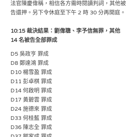
法官陳慶偉稱，相信各方需時閱讀判詞，其他被
溫志倫專欄
告還押。另下令休庭至下午 2 時 30 分再開庭。
汪明欣專欄
10:15 裁決結果：劉偉聰、李予信無罪，其他 
張美雄專欄
14 名被告全部罪成
莊豪鋒專欄
D5 吳政亨 罪成
D8 鄭達鴻 罪成
香港科技專上書院｜專欄
D10 楊雪盈 罪成
D11 彭卓棋 罪成
D14 何啟明 罪成
D17 黃碧雲 罪成
D24 施德來 罪成
D33 何桂藍 罪成
D36 陳志全 罪成
D37 鄒家成 罪成