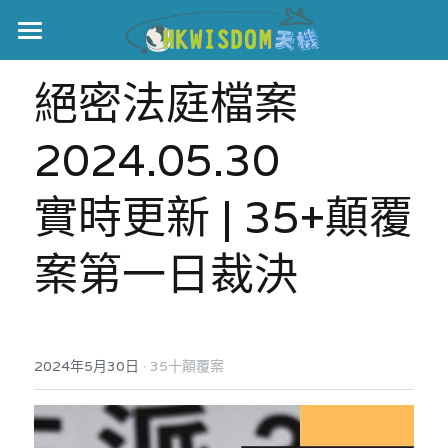
主頁
絕密法庭檔案
世界盃
2024.05.30
伊美戰爭
實時更新 | 35+顛覆
黎智英案
宏福火災
正本清源•黎智英案
案第一日裁決
美西媒體謊言實錄
港聞
宏福‧革新
宏福苑聽證會
中國
·
2024年5月30日
35十顛覆案
宏福火災正視聽
國際
記錄．宏福苑火災
娛樂