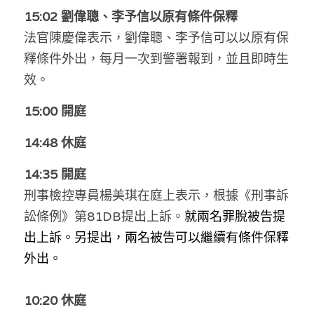
林伯強專欄
條款及細則
15:02 劉偉聰、李予信以原有條件保釋
法官陳慶偉表示，劉偉聰、李予信可以以原有保
馮煒光專欄
關於我們
釋條件外出，每月一次到警署報到，並且即時生
趙處機專欄
效。
KOL 精選
15:00 開庭
大衛sir專欄
14:48 休庭
曾子晴 - 晴深直說
14:35 開庭
刑事檢控專員楊美琪在庭上表示，根據《刑事訴
龔靜儀大律師專欄
訟條例》第81DB提出上訴。
就兩名罪脫被告提
陳貴春大律師專欄
出上訴。另提出，兩名被告可以繼續有條件保釋
外出。 
陳子遷律師專欄
羅浚軒專欄
10:20 休庭