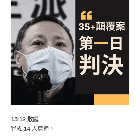
反華推手你要知
KOL 專欄
反華推手懶人包
民主派騙案十式
絕密法庭檔案
林淑芳專欄
反華推手起底
屈穎妍專欄
生活
醫院口岸爆炸案
美西霸凌內幕
朱庭萱專欄
屠龍小隊案
關於我們
吃喝玩指南
美西極權主義
莫綺琪專欄
黎智英案審訊
休閒好介紹
人才招聘
搜索
真相直擊
黃萬成專欄
支聯會案
親子
投稿熱線
繁體中文
極端暴恐實錄
招國偉專欄
35+顛覆案
花生仔漫畫週記
商戶合作
繁體中文
15:12 散庭
罪成 14 人還押。
高松傑專欄
支持讚助
English