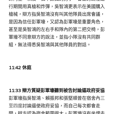
溫志倫專欄
行期間用真槍和炸彈，吳智鴻更表示在美國購入
槍械，辯方指吳智鴻沒有叫其他隊員出席會議，
汪明欣專欄
是因為信任彭軍壕，又認為彭軍壕是重要角色，
張美雄專欄
甚至是吳智鴻的左右手和隊內的第二把交椅，彭
軍壕不同意辯方的說法，並指小隊沒有共同群
莊豪鋒專欄
組，無法得悉吳智鴻與其他隊員的對話。
香港科技專上書院｜專欄
11:42 休庭
11:33 辯方質疑彭軍壕聽到被告討論逼政府妥協
彭軍壕指吳智鴻、賴振邦和張堅順曾在宿舍內
三
至四度
討論逼使政府妥協，而自己每次都會走
開，辯方認為宿舍範圍很大，彭軍壕沒有坐埋去