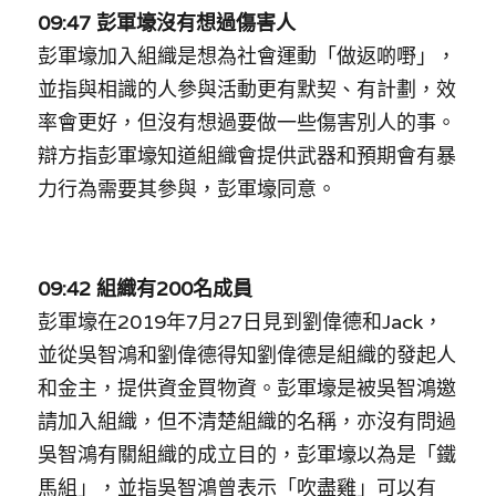
09:47 彭軍壕沒有想過傷害人
彭軍壕加入組織是想為社會運動「做返啲嘢」，
並指與相識的人參與活動更有默契、有計劃，效
率會更好，但沒有想過要做一些傷害別人的事。
辯方指彭軍壕知道組織會提供武器和預期會有暴
力行為需要其參與，彭軍壕同意。
09:42 組織有200名成員
彭軍壕在2019年7月27日見到劉偉德和Jack，
並從吳智鴻和劉偉德得知劉偉德是組織的發起人
和金主，提供資金買物資。彭軍壕是被吳智鴻邀
請加入組織，但不清楚組織的名稱，亦沒有問過
吳智鴻有關組織的成立目的，彭軍壕以為是「鐵
馬組」，並指吳智鴻曾表示「吹盡雞」可以有