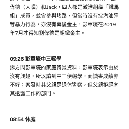
偉德（大嚿）和Jack，四人都是激進組織「鐵馬
組」成員，並會參與堵路，但當時沒有掟汽油彈
等暴力行為，亦沒有幕後金主，彭軍壕在2019
年7月才得知劉偉德是組織金主。
09:26 彭軍壕中三輟學
辯方問彭軍壕的家庭背景資料，彭軍壕表示由於
沒有興趣，所以讀到中三便輟學，而讀書成績亦
不好；案發時其父親是退休警察，但父親拒絕向
其透露工作的部門。
08:54 休庭