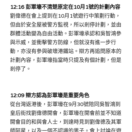
林伯強專欄
條款及細則
12:16 彭軍壕不清楚原定在10月1號的計劃內容
劉偉德在會上提到在10月1號遊行中策劃行動，
馮煒光專欄
關於我們
但由於安全屋被警方監視，所以剎停計劃，並由
趙處機專欄
群體活動變為自由活動。彭軍壕承認和吳智鴻參
與示威，並衝擊警方防線，但就沒有進一步行
KOL 精選
動，亦沒有參與破壞港鐵站。辯方再追問原本的
大衛sir專欄
計劃內容，彭軍壕指當時只提及有個計劃，但是
剎停了。
曾子晴 - 晴深直說
龔靜儀大律師專欄
12:09 辯方認為彭軍壕是重要角色
陳貴春大律師專欄
從台灣返港後，彭軍壕在9月30號陪同吳智鴻到
陳子遷律師專欄
皇后街找劉偉德開會，彭軍壕在開會前並不知道
開會目的和與會人士，到達時見到劉偉德及其軍
羅浚軒專欄
師阿星，以及一個不認識的男子。會上討論在遊