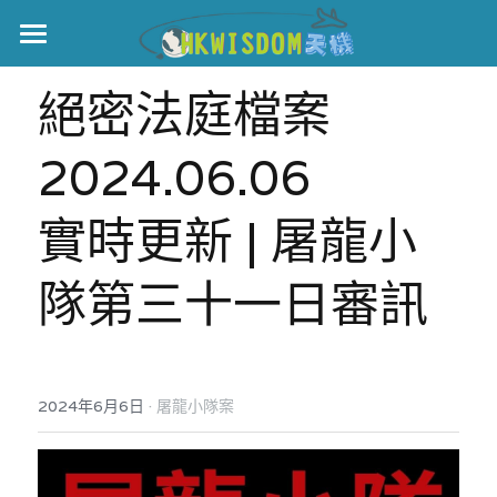
主頁
絕密法庭檔案
世界盃
2024.06.06
伊美戰爭
實時更新 | 屠龍小
黎智英案
宏福火災
正本清源•黎智英案
隊第三十一日審訊
美西媒體謊言實錄
港聞
宏福‧革新
宏福苑聽證會
中國
·
2024年6月6日
屠龍小隊案
宏福火災正視聽
國際
記錄．宏福苑火災
娛樂