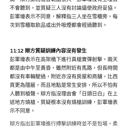
不會聽到，並質疑三人沒有討論逼使政府妥協。
彭軍壕表示不同意，解釋指三人坐在雪櫃旁，每
次到雪櫃取飲品或出外吸煙都會經過聽到。
11:12 
辯方質疑訓練內容沒有發生
彭軍壕表示在高架橋下進行真槍實彈射擊，兩天
都是由中午至黃昏，雖然附近有馬路，但長時間
都沒有車輛駛過，附近亦沒有房屋和商舖，比西
貢更為隱蔽，而且地點是常生安排，所以不怕有
人聽到槍聲。辯方指沒理由會「日頭日白」在上
述地方燒槍，質疑根本沒有燒槍訓練，彭軍壕表
示不同意。
辯方指出彭軍壕進行搏擊訓練時並不是包場，柔