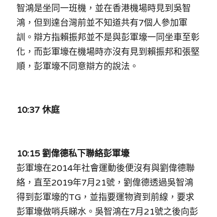
智鴻是坐同一班機，並在香港機場時見到吳智
鴻，但到達台灣前並不知道共有7個人參加軍
訓。辯方指賴振邦並不是與彭軍壕一同坐車至彰
化，而彭軍壕在機場時亦沒有見到賴振邦和張堅
順，彭軍壕不同意辯方的說法。
10:37 休庭
10:15 劉偉德私下聯絡彭軍壕
彭軍壕在2014年社會運動後便沒有與劉偉德聯
絡，直至2019年7月21號，劉偉德透過吳智鴻
得到彭軍壕的TG，並指要運物資到前線，要求
彭軍壕做哨兵睇水。吳智鴻在7月21號之後向彭