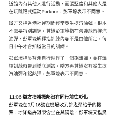
道館內有其他人進行活動，而張堅信和其他人是
在玩跳躍式運動Parkour，彭軍壕表示不同意。
辯方又指香港社運期間經常發生掟汽油彈，根本
不需要特別訓練，質疑彭軍壕指在海邊練習掟汽
油彈，彭軍壕解釋指訓練內容不是由他所定，每
日中午才會知道當日的訓練。
彭軍壕指吳智鴻自行製作了一個鋁熱彈，並在燒
槍訓練時帶到橋底測試，辯方再質疑沒有發生掟
汽油彈和鋁熱彈，彭軍壕表示不同意。
11:06 辯方指賴振邦沒有同行前往彰化
彭軍壕在9月16號在機場收到許湛榮給予的機
票，才知道許湛榮會坐在其隔離。彭軍壕又指吳