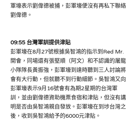
軍壕表示劉偉德被捕，彭軍壕便沒有再私下聯絡
劉偉德。
09:55 台灣軍訓提供津貼
彭軍壕在8月27號根據吳智鴻的指示到Red Mr.
開會，同場還有張堅順（阿文）和不認識的屠龍
小隊隊長黃振強，彭軍壕到達時聽到三人討論將
會有大行動，但就聽不到行動細節。吳智鴻又向
彭軍壕表示9月16號會有為期2星期的台灣軍
訓，並由劉偉德資助機票食宿和津貼，但沒有講
明是否由吳智鴻親自發放。彭軍壕在到埗台灣之
後，收到吳智鴻給予的6000元津貼。