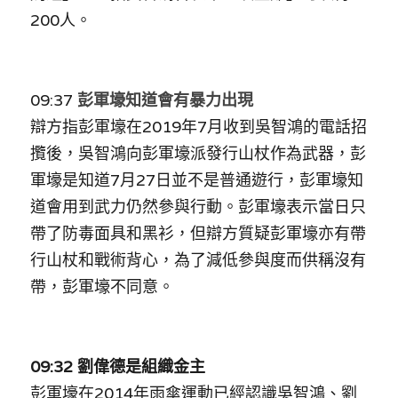
200人。
09:37
彭軍壕知道會有暴力出現
辯方指彭軍壕在2019年7月收到吳智鴻的電話招
攬後，吳智鴻向彭軍壕派發行山杖作為武器，彭
軍壕是知道7月27日並不是普通遊行，彭軍壕知
道會用到武力仍然參與行動。彭軍壕表示當日只
帶了防毒面具和黑衫，但辯方質疑彭軍壕亦有帶
行山杖和戰術背心，為了減低參與度而供稱沒有
帶，彭軍壕不同意。
09:32 劉偉德是組織金主
彭軍壕在2014年雨傘運動已經認識吳智鴻、劉