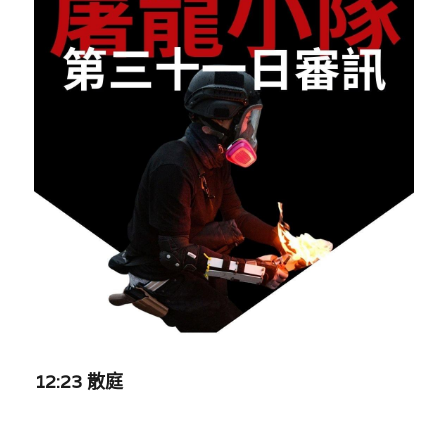
反華推手你要知
KOL 專欄
反華推手懶人包
民主派騙案十式
絕密法庭檔案
林淑芳專欄
反華推手起底
屈穎妍專欄
生活
醫院口岸爆炸案
美西霸凌內幕
朱庭萱專欄
屠龍小隊案
關於我們
吃喝玩指南
美西極權主義
莫綺琪專欄
黎智英案審訊
休閒好介紹
人才招聘
搜索
真相直擊
黃萬成專欄
支聯會案
親子
投稿熱線
繁體中文
極端暴恐實錄
招國偉專欄
35+顛覆案
花生仔漫畫週記
商戶合作
繁體中文
12:23 散庭
高松傑專欄
支持讚助
English