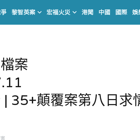
戰爭
黎智英案
宏福火災
港聞
中國
國際
娛
檔案 
.11 
 | 35+顛覆案第八日求
覆案