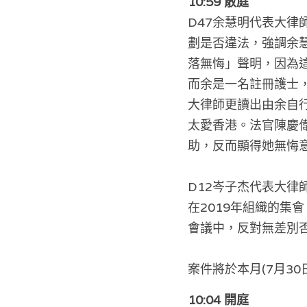
10:59 散庭
D
47余慧明代表大律
劃是否違法，強調余
落無悔」聲明，因為
而余是一名註冊護士
大律師更讀出由余自
太愛香港。法官陳慶
助，反而顯得她無悔
D
12岑子杰代表大律
在2019年組織的集
會議中，反對無差別
案件將於本月(7月3
10:04 開庭