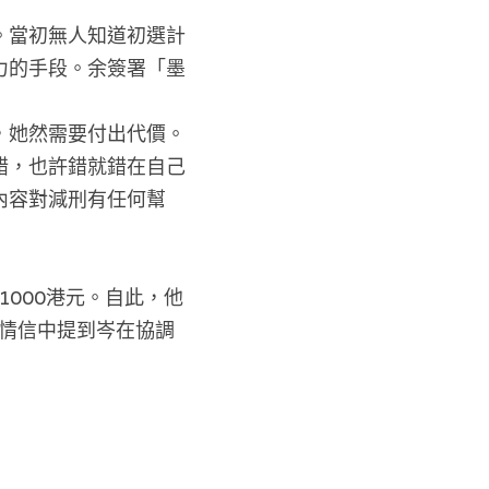
。當初無人知道初選計
力的手段。余簽署「墨
，她然需要付出代價。
錯，也許錯就錯在自己
內容對減刑有任何幫
1000港元。自此，他
求情信中提到岑在協調