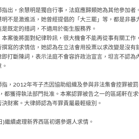
師指出，余慧明是獨自行事，法庭應歸類她為其他參加者
慧明不是激進派，她曾經提倡的「大三罷」等，都是非暴
這是既定的措詞，不適用於衞生服務界。 
，本案後將面對紀律聆訊，很大機會不能再從事有關工作
行撰寫的求情信，她認為在立法會用投票以求改變是沒有
偉即打斷陳詞，表示法庭不會容許政治宣言，坦言不認為
意
。
師指，2012年岑子杰因協助組織及參與非法集會控罪被罰
會，都獲得執法部門批准。本案認罪被告之一的區諾軒在
否決財案。大律師認為岑罪責屬最輕級別
。
0日)繼續處理新界西區初選參選人求情。