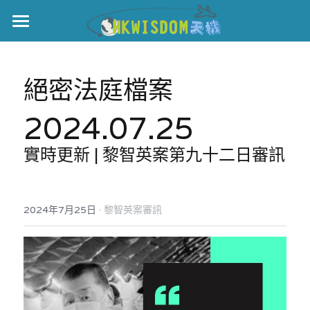
主頁
世界盃
絕密法庭檔案
伊美戰爭
2024.07.25
黎智英案
實時更新 | 黎智英案第九十二日審訊
宏福火災
正本清源•黎智英案
美西媒體謊言實錄
港聞
宏福‧革新
·
2024年7月25日
黎智英案審訊
宏福苑聽證會
中國
宏福火災正視聽
國際
記錄．宏福苑火災
娛樂