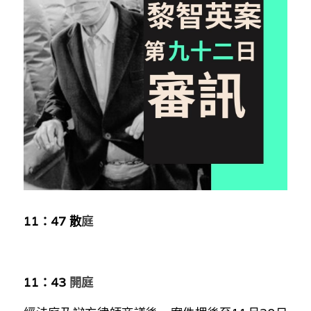
反華推手你要知
KOL 專欄
反華推手懶人包
民主派騙案十式
絕密法庭檔案
林淑芳專欄
反華推手起底
屈穎妍專欄
生活
醫院口岸爆炸案
美西霸凌內幕
朱庭萱專欄
屠龍小隊案
關於我們
吃喝玩指南
美西極權主義
莫綺琪專欄
黎智英案審訊
休閒好介紹
人才招聘
搜索
11：47 散
庭
真相直擊
黃萬成專欄
支聯會案
親子
投稿熱線
繁體中文
極端暴恐實錄
招國偉專欄
35+顛覆案
花生仔漫畫週記
商戶合作
繁體中文
11：43 
開庭
高松傑專欄
支持讚助
English