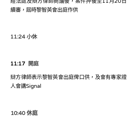
經法庭及辯方律師商議後，案件押後至11月20日
林伯強專欄
條款及細則
續審，屆時黎智英會出庭作供
馮煒光專欄
關於我們
趙處機專欄
11:24 小休
KOL 精選
大衛sir專欄
11:17  
開庭
曾子晴 - 晴深直說
辯方律師表示黎智英會出庭俾口供，及會有專家證
人會講Signal
龔靜儀大律師專欄
陳貴春大律師專欄
10:40 休庭
陳子遷律師專欄
羅浚軒專欄