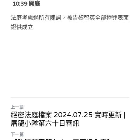
 10:39 開庭
溫志倫專欄
法庭考慮過所有陳詞，被告黎智英全部控罪表面
汪明欣專欄
證供成立
張美雄專欄
莊豪鋒專欄
香港科技專上書院｜專欄
上一篇
絕密法庭檔案 2024.07.25 實時更新 |
屠龍小隊第六十日審訊
下一篇