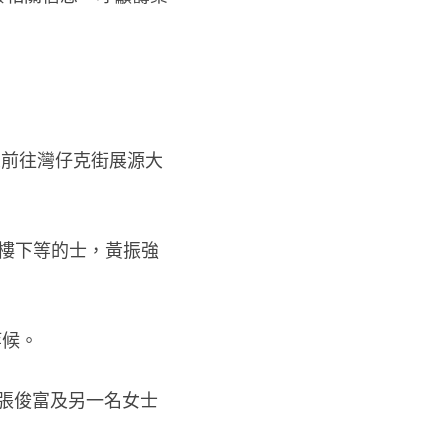
示前往灣仔克街展源大
在樓下等的士，黃振強
等候。
與張俊富及另一名女士