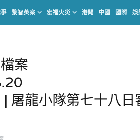
戰爭
黎智英案
宏福火災
港聞
中國
國際
娛
案    
.20
 | 屠龍小隊第七十八日
案