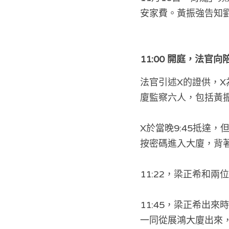
安家費。黃振強告知
11:00 開庭，法官
法官引述X的證供，X
廈監察六人，包括黃
X於當晚9:45抵達
按密碼進入大廈，背
11:22，梁正希和
11:45，梁正希出
一同從展鴻大廈出來