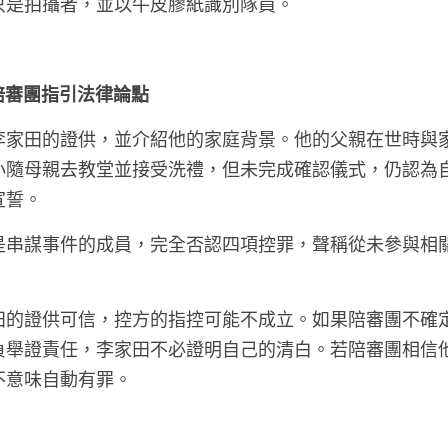
只是拍攝者，並以牛皮膠紙識別隊員。
向陪審團指引法律論點
李家田的證供，並介紹他的家庭背景。他的父親在世時與
小隨母親去教堂並接受洗禮，但未完成確認儀式，仍認為
宣誓。
是串謀事件的成員，完全否認四項控罪，聲稱從未參與相
田的證供可信，控方的指控可能不成立。如果陪審團不確
負舉證責任，李家田不必證明自己的清白。若陪審團相信
不意味自動有罪。