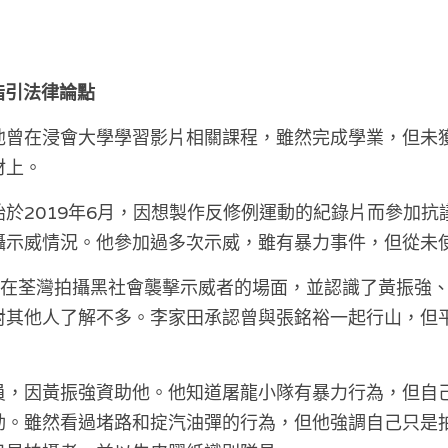
團指引法律論點
他曾在浸會大學學習影片相關課程，雖然完成學業，但未
材上。
於2019年6月，因想製作反修例運動的紀錄片而參加抗
攝示威情況。他參加過多次示威，雖有暴力事件，但從未
，他在荃灣拍攝黑社會襲擊示威者的場面，並認識了黃振強
對其他人了解不多。李家田承認曾與張銘裕一起行山，但
員，因黃振強資助他。他知道屠龍小隊有暴力行為，但自
動。雖然看過堵路和掟汽油彈的行為，但他強調自己只是