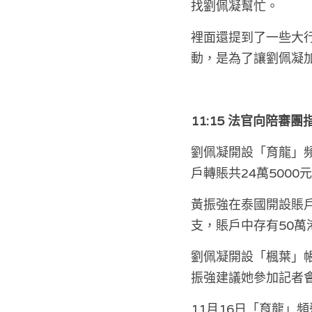
找劉佩凝幫忙。
裡面還提到了一些大
動，是為了讓劉佩凝
11:15 法官向陪審
劉佩凝開設「育龍」頻
戶轉賬共24萬500
黃振強在泰國開設賬
支，賬戶中存有50萬
劉佩凝開設「楓葉」
振強建議她參加記者
11月16日「育龍」