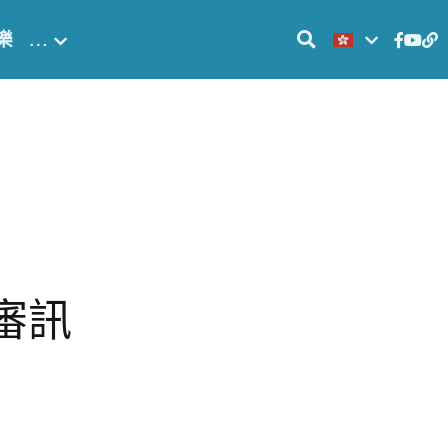
樂
…
審訊