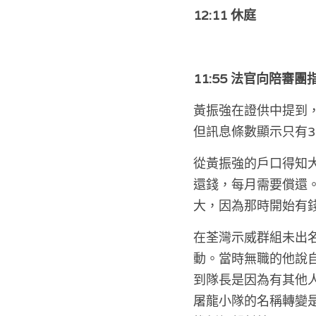
12:11 休庭
11:55 法官向陪審
黃振強在證供中提到，
但訊息條數顯示只有3
從黃振強的戶口得知
還錢，每月需要償還。
大，因為那時開始有
在荃灣示威群組未出
動。當時無職的他說
到隊長是因為有其他
屠龍小隊的名稱轉變