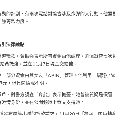
行動的計劃，有兩次電話討論會涉及炸彈的大行動。他需
加強籌款力度。
團指引法律論點
道籌款，黃振強表示所有資金由他處理。劉佩凝曾七次通
0元給黃振強，並在11月7日現金交給他。
戶，部分資金由其女友「ARIN」管理。他利用「屠龍小
港元，但具體情況不明。
帳戶，對警方調查「育龍」表示擔憂。她曾被質疑是假冒
會澄清身份，並在公開頻道上發文支持她。
頻道發布屠龍小隊的捐款請求，11月20日「楓葉」帳戶轉