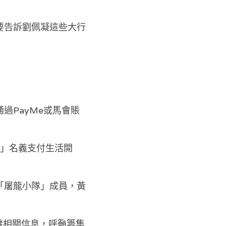
要告訴劉佩凝這些大行
過PayMe或馬會賬
隊」名義支付生活開
「屠龍小隊」成員，黃
發相關信息，呼籲籌集