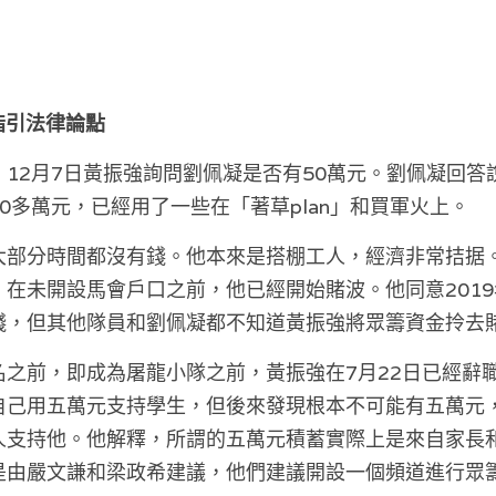
團指引法律論點
12月7日黃振強詢問劉佩凝是否有50萬元。劉佩凝回答
0多萬元，已經用了一些在「著草plan」和買軍火上。
大部分時間都沒有錢。他本來是搭棚工人，經濟非常拮据
在未開設馬會戶口之前，他已經開始賭波。他同意2019
錢，但其他隊員和劉佩凝都不知道黃振強將眾籌資金拎去
名之前，即成為屠龍小隊之前，黃振強在7月22日已經辭
自己用五萬元支持學生，但後來發現根本不可能有五萬元
人支持他。他解釋，所謂的五萬元積蓄實際上是來自家長
是由嚴文謙和梁政希建議，他們建議開設一個頻道進行眾