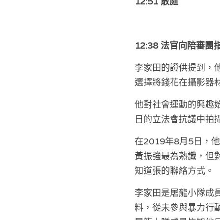
12:51 散庭
12:38 法官向陪審
李家田的證供提到，
選擇將錢花在攝影器
他對社會運動的興趣始
日的立法會抗議中拍
在2019年8月5日
黃振強最為熟識，但
知道張的聯絡方式。
李家田是屠龍小隊成
料，從未參與暴力行