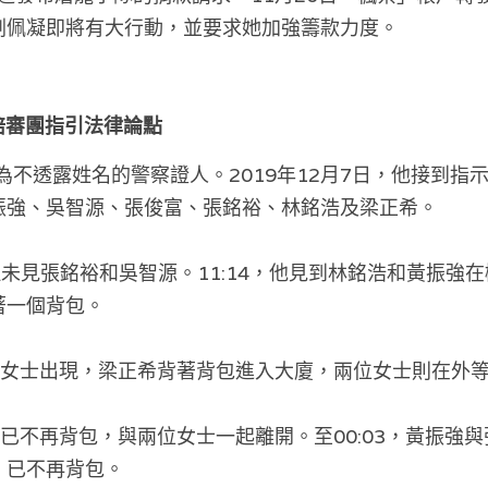
劉佩凝即將有大行動，並要求她加強籌款力度。
向陪審團指引法律論點
為不透露姓名的警察證人。2019年12月7日，他接到指
振強、吳智源、張俊富、張銘裕、林銘浩及梁正希。
，但未見張銘裕和吳智源。11:14，他見到林銘浩和黃振強
著一個背包。
兩位女士出現，梁正希背著背包進入大廈，兩位女士則在外
來時已不再背包，與兩位女士一起離開。至00:03，黃振強
，已不再背包。