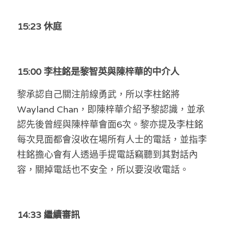
溫志倫專欄
15:23 休庭
汪明欣專欄
張美雄專欄
15:00 李柱銘是黎智英與陳梓華的中介人
莊豪鋒專欄
黎承認自己關注前線勇武，所以李柱銘將
香港科技專上書院｜專欄
Wayland Chan，即陳梓華介紹予黎認識，並承
認先後曾經與陳梓華會面6次。黎亦提及李柱銘
每次見面都會沒收在場所有人士的電話，並指李
柱銘擔心會有人透過手提電話竊聽到其對話內
容，關掉電話也不安全，所以要沒收電話。
14:33 
繼續審訊