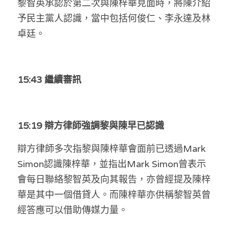
黎智英承認於第二次與陳梓華見面時，將陳介紹
林伯強專欄
條款及細則
予民主黨人認識，當中包括何俊仁、李永達及林
馮煒光專欄
關於我們
卓廷。
趙處機專欄
KOL 精選
15:43 繼續審訊
大衛sir專欄
曾子晴 - 晴深直說
15:19 辯方律師強調黎與陳早已認識
龔靜儀大律師專欄
辯方律師多次指黎與陳梓華會面前已透過Mark 
Simon認識陳梓華，並指出Mark Simon曾表示
陳貴春大律師專欄
會每日聯絡黎智英及向其報告，亦曾經提及陳梓
陳子遷律師專欄
華是其中一個借貸人。而陳梓華亦供稱黎智英曾
經答應可以借助傳媒力量。
羅浚軒專欄