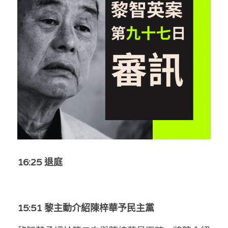
反華推手你要知
KOL 專欄
反華推手懶人包
民主派騙案十式
絕密法庭檔案
林淑芳專欄
反華推手起底
屈穎妍專欄
生活
醫院口岸爆炸案
美西霸凌內幕
朱庭萱專欄
屠龍小隊案
關於我們
吃喝玩指南
美西極權主義
莫綺琪專欄
黎智英案審訊
休閒好介紹
人才招聘
搜索
16:25 退庭
真相直擊
黃萬成專欄
支聯會案
親子
投稿熱線
繁體中文
極端暴恐實錄
招國偉專欄
35+顛覆案
花生仔漫畫週記
商戶合作
繁體中文
15:51 黎主動介紹陳梓華予民主黨
高松傑專欄
支持讚助
English