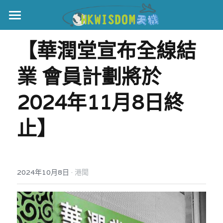
主頁
【華潤堂宣布全線結
世界盃
業 會員計劃將於
伊美戰爭
2024年11月8日終
黎智英案
止】
宏福火災
正本清源•黎智英案
美西媒體謊言實錄
港聞
宏福‧革新
·
2024年10月8日
宏福苑聽證會
港聞
中國
宏福火災正視聽
國際
記錄．宏福苑火災
娛樂