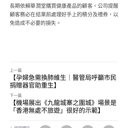
長期依賴華潤堂購買健康產品的顧客。公司提醒
溫志倫專欄
顧客務必在結業前處理好手上的積分及禮券，以
汪明欣專欄
免造成不必要的損失。
張美雄專欄
莊豪鋒專欄
香港科技專上書院｜專欄
上一篇
【孕婦急需換肺維生｜醫管局呼籲市民
捐贈器官助重生】
下一篇
【機場展出《九龍城寨之圍城》場景是
「香港無處不旅遊」很好的示範】