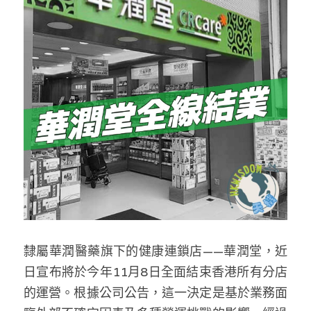
反華推手你要知
KOL 專欄
反華推手懶人包
民主派騙案十式
絕密法庭檔案
林淑芳專欄
反華推手起底
屈穎妍專欄
生活
醫院口岸爆炸案
美西霸凌內幕
朱庭萱專欄
屠龍小隊案
關於我們
吃喝玩指南
美西極權主義
莫綺琪專欄
黎智英案審訊
休閒好介紹
人才招聘
搜索
真相直擊
黃萬成專欄
支聯會案
親子
投稿熱線
繁體中文
隸屬華潤醫藥旗下的健康連鎖店——華潤堂，近
極端暴恐實錄
招國偉專欄
35+顛覆案
花生仔漫畫週記
商戶合作
繁體中文
日宣布將於今年11月8日全面結束香港所有分店
高松傑專欄
支持讚助
English
的運營。根據公司公告，這一決定是基於業務面