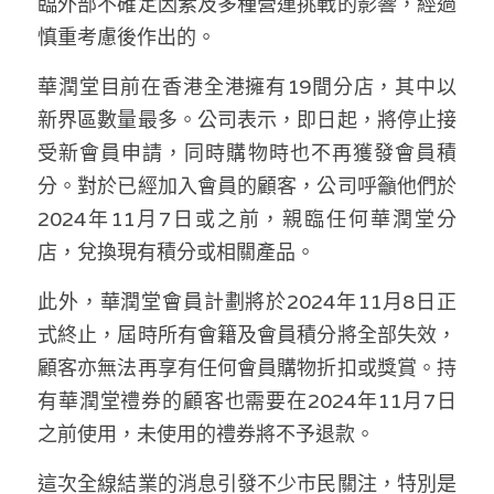
臨外部不確定因素及多種營運挑戰的影響，經過
林伯強專欄
條款及細則
慎重考慮後作出的。
馮煒光專欄
關於我們
華潤堂目前在香港全港擁有19間分店，其中以
趙處機專欄
新界區數量最多。公司表示，即日起，將停止接
受新會員申請，同時購物時也不再獲發會員積
KOL 精選
分。對於已經加入會員的顧客，公司呼籲他們於
大衛sir專欄
2024年11月7日或之前，親臨任何華潤堂分
店，兌換現有積分或相關產品。
曾子晴 - 晴深直說
此外，華潤堂會員計劃將於2024年11月8日正
龔靜儀大律師專欄
式終止，屆時所有會籍及會員積分將全部失效，
陳貴春大律師專欄
顧客亦無法再享有任何會員購物折扣或獎賞。持
有華潤堂禮券的顧客也需要在2024年11月7日
陳子遷律師專欄
之前使用，未使用的禮券將不予退款。
羅浚軒專欄
這次全線結業的消息引發不少市民關注，特別是