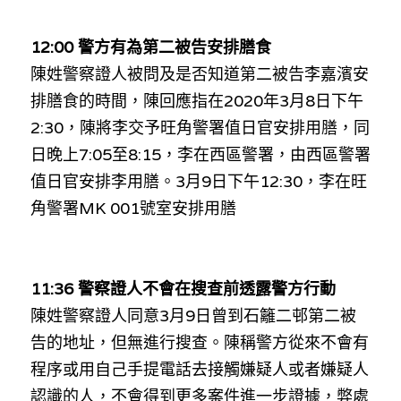
溫志倫專欄
12:00 警方有為
第二被告安排膳食
汪明欣專欄
陳姓警察證人被問及是否知道第二被告李嘉濱安
排膳食的時間，陳回應指在
2020
年
3
月
8
日下午
張美雄專欄
2:30
，陳將李交予旺角警署值日官安排用膳，同
莊豪鋒專欄
日晚上
7:05
至
8:15
，李在西區警署，由西區警署
值日官安排李用膳。
3
月
9
日下午
12:30
，李在旺
香港科技專上書院｜專欄
角警署
MK 001
號室安排用膳
11:36 
警察證人不會在搜查前透露警方行動
陳姓警察證人同意
3
月
9
日曾到石籬二邨第二被
告的地址，但無進行搜查。陳稱警方從來不會有
程序或用自己手提電話去接觸嫌疑人或者嫌疑人
認識的人，不會得到更多案件進一步證據，弊處