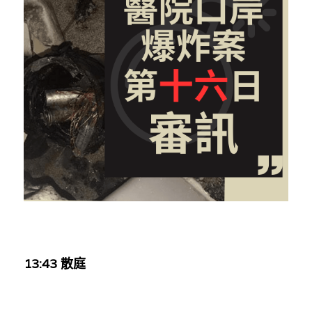
反華推手你要知
KOL 專欄
反華推手懶人包
民主派騙案十式
絕密法庭檔案
林淑芳專欄
反華推手起底
屈穎妍專欄
生活
醫院口岸爆炸案
美西霸凌內幕
朱庭萱專欄
屠龍小隊案
關於我們
吃喝玩指南
美西極權主義
莫綺琪專欄
黎智英案審訊
休閒好介紹
人才招聘
搜索
真相直擊
黃萬成專欄
支聯會案
親子
投稿熱線
繁體中文
極端暴恐實錄
招國偉專欄
35+顛覆案
花生仔漫畫週記
商戶合作
繁體中文
1
3:43 散庭
高松傑專欄
支持讚助
English