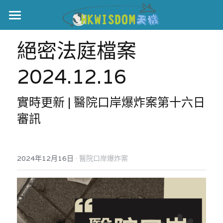
主頁
絕密法庭檔案
世界盃
2024.12.16
伊美戰爭
實時更新 | 醫院口岸爆炸案第十六日
黎智英案
審訊
宏福火災
正本清源•黎智英案
美西媒體謊言實錄
港聞
宏福‧革新
·
2024年12月16日
醫院口岸爆炸案
宏福苑聽證會
中國
宏福火災正視聽
國際
記錄．宏福苑火災
娛樂