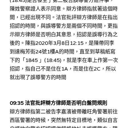
(18:45)是否發生了第二被告誤導警方這件事，
陳姓警察證人表示同意。辯方律師指就著這個時
間，已經出現不同。法官批評辯方律師是在指出
招認的時間，與誤導警方是兩個不同時間，更指
示辯方律師是否明白其意思，招認是誤導行為之
後的。陳指2020年3月8日12:15，是陳帶同李
到達梅芳街
24號
1樓A的時間，直至到草稿紙寫
下的「1845 」(18:45)，就是李在車上作第一次
招認，指自己不是住在1A，而是住在2C，所以
就出現了誤導警方的時間
09:35 法官批評辯方律師是否明白盤問規則
辯方律師指第二被告李嘉濱被帶離旺角警署前往
西區警署的時候，突然無特定目標地，類似自言