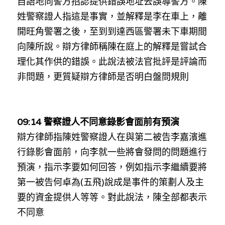
自語地向警方招認提供錯誤地址去誤導警方。陳
姓警察證人指這是事實，並解釋是李在車上，離
開旺角警署之後，至到到達西區警署未下車期間
向陳所說。辯方律師稱陳在庭上的解釋是嘗試合
理化其作供的錯誤。此說法被法官批評是評論而
非問題，更質疑辯方律師是否明白盤問規則
09:14 警察證人不同意錄影會面前有預演
辯方律師指陳姓警察證人在與第二被告李嘉濱進
行錄影會面前，向李就一些將會發問的問題進行
預演，指示李要如何回答，例如指示李繼續要將
第一被告何卓為(五飛)說成是事件的策劃人及主
要的資金提供人等等。對此說法，陳全部都表示
不同意