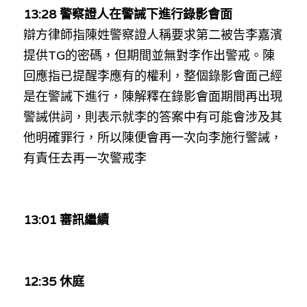
林伯強專欄
條款及細則
13:28 
警察證人在警誡下進行錄影會面
辯方律師指
陳姓警察證人
稱要求第二被告
李嘉濱
馮煒光專欄
關於我們
提供TG的密碼，但期間並無對李作出警戒。陳
趙處機專欄
回應指已提醒李應有的權利，整個錄影會面己經
是在警誡下進行，陳解釋在錄影會面期間再出現
KOL 精選
警誡供詞，則表示就李的答案中有可能會涉及其
大衛sir專欄
他明確罪行，所以陳便會再一次向李施行警誡，
有責任去再一次警戒李 
曾子晴 - 晴深直說
龔靜儀大律師專欄
13:01 審訊繼續
陳貴春大律師專欄
陳子遷律師專欄
12:35 休庭
羅浚軒專欄