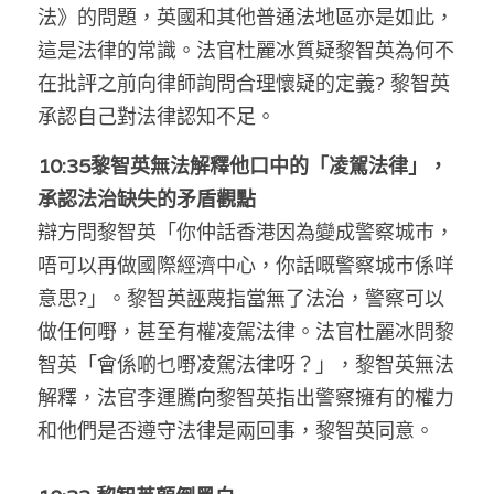
法》的問題，英國和其他普通法地區亦是如此，
這是法律的常識。法官杜麗冰質疑黎智英為何不
在批評之前向律師詢問合理懷疑的定義? 黎智英
承認自己對法律認知不足。
10:35黎智英無法解釋他口中的「凌駕法律」，
承認法治缺失的矛盾觀點
辯方問黎智英「你仲話香港因為變成警察城巿，
唔可以再做國際經濟中心，你話嘅警察城巿係咩
意思?」。黎智英誣蔑指當無了法治，警察可以
做任何嘢，甚至有權凌駕法律。法官杜麗冰問黎
智英「會係啲乜嘢凌駕法律呀？」，黎智英無法
解釋，
法官李運騰
向黎智英指出警察擁有的權力
和他們是否遵守法律是兩回事，黎智英同意。