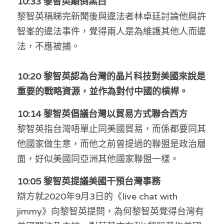
10:33 黎智英顛倒黑白
黎智英稱睇完新聞後與違法者林卓廷討論他與
許
智峯的
違法事件，覺得兩人是為維護其他人而違
法，不應被捕。
10:20 黎智英認為台灣的晶片科技對美國來說是
重要的戰略資源，並作為對付中國的槓桿。
10:14 黎智英倡議台灣以貿易方式聯合西方
黎智英指台灣唔單止同美國貿易，而係都要同其
他國家做生意，而他之前曾提過的聯盟是政治層
面，好似美國同亞洲其他國家聯盟一樣。
10:05 黎智英提議美國干預台灣事務
辯方就2020年9月3日的《live chat with 
jimmy》向黎智英提問，為何黎智英覺得台灣有