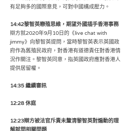
有足夠多的國際意見，可對中國構成壓力。
溫志倫專欄
汪明欣專欄
14:42黎智英戀殖思維，期望外國插手香港事務
辯方就2020年9月10日的《live chat with 
張美雄專欄
jimmy》向黎智英提問，當時黎智英表示英國政
莊豪鋒專欄
府作為舊殖民政府，對香港有道德責任對香港情
況作關注。黎智英同意，指英國政府應對香港人
香港科技專上書院｜專欄
提供居留權。
14:35 
繼續審訊
12:28 休庭
12:23辯方被法官斥責未釐清黎智英對煽動的理
解就問相關問題