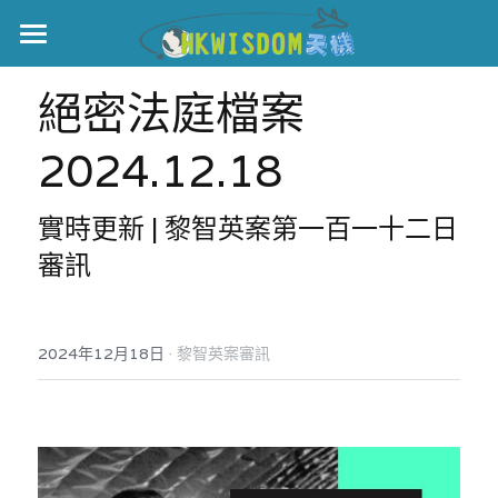
主頁
絕密法庭檔案
世界盃
2024.12.18
伊美戰爭
實時更新 | 黎智英案第一百一十二日
黎智英案
審訊
宏福火災
正本清源•黎智英案
美西媒體謊言實錄
港聞
宏福‧革新
·
2024年12月18日
黎智英案審訊
宏福苑聽證會
中國
宏福火災正視聽
國際
記錄．宏福苑火災
娛樂