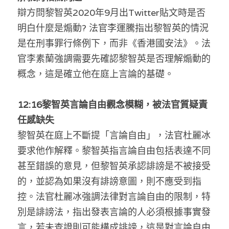
辯方問黎智英2020年9月出Twitter貼文時是否
明白什麼是煽動? 法官李運騰指出黎智英的情況
是在刑事罪行條例下，而非《香港國安法》。法
官李素蘭強調需要先確認黎智英是否理解煽動的
概念，這是確立他在庭上言論的基礎。
12:16黎智英言論自由觀念模糊，被法官質疑責
任感缺失
黎智英在庭上不斷提「言論自由」，法官杜麗冰
要求他作解釋。黎智英指言論自由包括表達不同
甚至錯誤的意見，但黎智英承認誹謗是不被接受
的，並認為如果沒有誹謗意圖，則不應受到指
控。法官杜麗冰強調法律對言論自由的限制，特
別是誹謗法，指出發表言論的人必須根據事實發
言，若未查證則可能構成誹謗，這是對言論自由