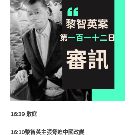
反華推手你要知
KOL 專欄
反華推手懶人包
民主派騙案十式
絕密法庭檔案
林淑芳專欄
反華推手起底
屈穎妍專欄
生活
醫院口岸爆炸案
美西霸凌內幕
朱庭萱專欄
屠龍小隊案
關於我們
吃喝玩指南
美西極權主義
莫綺琪專欄
黎智英案審訊
休閒好介紹
人才招聘
搜索
真相直擊
黃萬成專欄
支聯會案
親子
投稿熱線
繁體中文
極端暴恐實錄
招國偉專欄
35+顛覆案
花生仔漫畫週記
商戶合作
繁體中文
16:39 散庭
高松傑專欄
支持讚助
English
16:10
黎智英主張脅迫中國改變