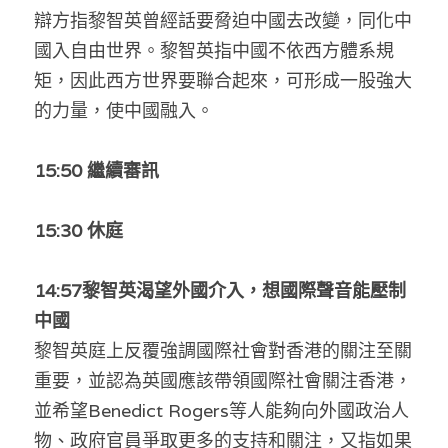
林伯強專欄
條款及細則
辯方指黎智英曾經話要脅迫中國去改變，同化中
國入自由世界。黎智英指中國不依西方體系規
馮煒光專欄
關於我們
矩，因此西方世界要聯合起來，可形成一股強大
趙處機專欄
的力量，使中國融入。
KOL 精選
15:50 繼續審訊
大衛sir專欄
15:30 休庭
曾子晴 - 晴深直說
龔靜儀大律師專欄
14:57黎智英渴望外國介入，想國際聲音能壓制
中國
陳貴春大律師專欄
黎智英庭上反覆強調國際社會對香港的關注至關
陳子遷律師專欄
重要，並認為英國應該帶領國際社會關注香港，
並希望Benedict Rogers等人能夠向外國政治人
羅浚軒專欄
物、政府官員爭取更多的支持和關注，又指如果