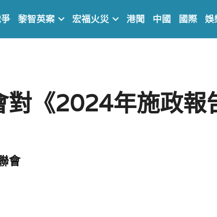
戰爭
黎智英案
宏福火災
港聞
中國
國際
娛
會對《2024年施政報
聯會