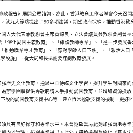
施政報告》展開公眾諮詢。為此，香港教育工作者聯會今天召開
），就九大範疇提出了
50
多項建議，期望政府採納，推動香港教
全國人大代表兼教聯會主席黃錦良、立法會議員兼教聯會副會長
括「深化愛國主義教育」、「維護教師專業」、「進一步發展香
「推動職業專才教育」、「應對學齡人口下跌」、「激活人口
小學設施」，從大局和長遠需要謀劃教育發展。
加強歷史文化教育，通過中華傳統文化學習，提升學生對國家的
、為辦學團體提供專款聘請人手推動愛國教育，並增加資源投放
會下設的愛國教育支援中心等，建立恆常撥款支援的機制，更好
必須具有良好操守和專業水平。本會期望當局能夠加強兩地專業
師到內地實習，拓闊專業視野。此外，持續檢視及優化《基本法