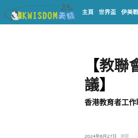
主頁
世界盃
伊美
【
教聯
議
】
香港教育者工作
·
2024年8月27日
港聞