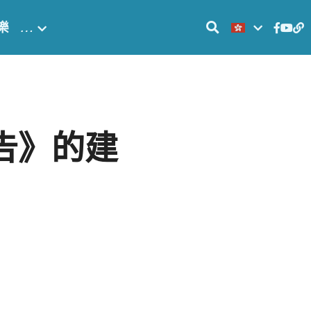
樂
…
告》的建