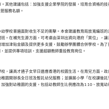
市。其他建議包括：加強支援企業學院的發展，培育合資格的技
託管服務名額。
小幼學校普遍面對收生不足的衝擊。本會建議教育局放寬編班的
開班。在補充生源方面，可考慮由深圳出資向港府「買位」，讓
應增加津貼金額及提供更多支援，鼓勵辦學團體合併學校。為了
例，並提供專項培訓，支援超額教師重投教育崗位。
學校，讓高才通子女早日適應香港的校園生活。在育兒方面，政
幼稚園開辦長全日班及暫託幼兒服務；並擴展小學「在校課後託
，加強對幼稚園的支援，包括幼教師生比例應改為
1:10
、放寬幼