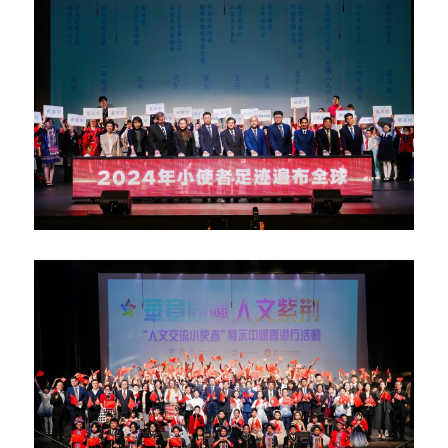
反華推手你要知
KOL 專欄
反華推手懶人包
民主派騙案十式
絕密法庭檔案
林淑芳專欄
反華推手起底
屈穎妍專欄
生活
醫院口岸爆炸案
美西霸凌內幕
朱庭萱專欄
屠龍小隊案
關於我們
吃喝玩指南
美西極權主義
莫綺琪專欄
黎智英案審訊
休閒好介紹
人才招聘
搜索
真相直擊
黃萬成專欄
支聯會案
親子
投稿熱線
繁體中文
極端暴恐實錄
招國偉專欄
35+顛覆案
花生仔漫畫週記
商戶合作
繁體中文
高松傑專欄
支持讚助
English