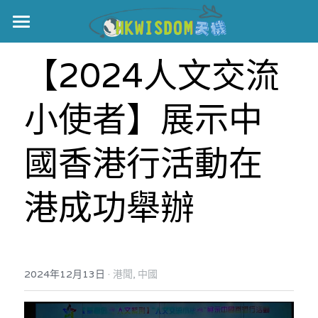
主頁
【2024人文交流
世界盃
小使者】展示中
伊美戰爭
黎智英案
國香港行活動在
宏福火災
正本清源•黎智英案
港成功舉辦
美西媒體謊言實錄
港聞
宏福‧革新
宏福苑聽證會
中國
·
2024年12月13日
港聞,
中國
宏福火災正視聽
國際
記錄．宏福苑火災
娛樂