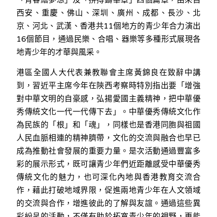
溫志倫專欄
西安、重慶、佛山、深圳、廣州、成都、長沙、北
京、河北、武漢、香港共11個地方的青少年合力演出
汪明欣專欄
16個節目，通過民樂、合唱、器樂等多種形式展現各
地青少年的才華與風采。
張美雄專欄
港區全國人大代表兼教聯會主席黃錦良在致辭中講
莊豪鋒專欄
到，習近平主席今年在陝西考察時特別指出要「增強
對中華文明的自豪感，弘揚愛國主義精神，把中華優
香港科技專上書院｜專欄
秀傳統文化一代一代傳下去」。中華優秀傳統文化作
為民族的「根」和「魂」，同樣也是香港同胞與祖國
人民血脈相連的精神臍帶，文化的交流與融合也早已
成為推動社會發展的重要力量。是次活動通過豐富多
彩的展示形式，既可讓青少年們近距離感受中華優秀
傳統文化的魅力，也可深化內地與香港教育交流合
作，藉此打破地域界限，促進兩地青少年在人文領域
的交流與合作，增進彼此的了解與友誼。通過這些異
彩紛呈的活動，不僅有助於拓寬青少年的視野，更能