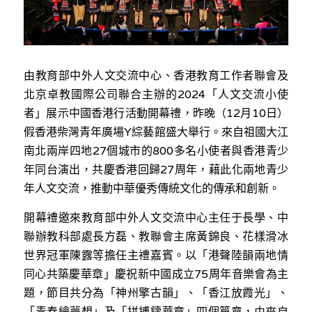
林伯強專欄
條款及細則
馮煒光專欄
關於我們
趙處機專欄
由教育部中外人文交流中心、香港教育工作者聯會及
北京卓教國際公司聯合主辦的2024「人文交流小使
KOL 精選
者」展示中國香港行活動開幕禮，昨晚（12月10日）
假香港柴灣青年廣場Y綜藝館盛大舉行。來自祖國大江
大衛sir專欄
南北兩岸四地27個城市的800多名小使者與香港青少
曾子晴 - 晴深直說
年同台演出，共慶香港回歸27周年，藉此化兩地青少
年人文交流，推動中華優秀傳統文化的傳承和創新。
龔靜儀大律師專欄
開幕禮邀來教育部中外人文交流中心主任于長學、中
陳貴春大律師專欄
聯辦教科部處長方磊、教聯會主席黃錦良、花樣滑冰
世界冠軍陳露等擔任主禮嘉賓。以「港聲陸韻兩地情 
陳子遷律師專欄
同心共築慶華章」慶祝新中國成立75周年音樂會為主
題，節目共分為「神州擎古韻」、「香江放霞光」、
羅浚軒專欄
「青春繪夢想」及「拼搏鑄華章」四個篇章，由來自