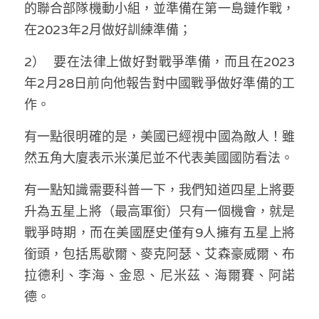
的聯合部隊機動小組，並準備在第一島鏈作戰，
溫志倫專欄
在2023年2月做好訓練準備；
汪明欣專欄
2）	要在法律上做好對戰爭準備，而且在2023
張美雄專欄
年2月28日前向他報告對中國戰爭做好準備的工
作。
莊豪鋒專欄
有一點很明確的是，美國已經視中國為敵人！雖
香港科技專上書院｜專欄
然五角大廈表示米漢尼並不代表美國國防看法。
有一點知識需要科普一下，我們知道四星上將要
升為五星上將（最高軍銜）只有一個機會，就是
戰爭時期，而在美國歷史僅有9人擁有五星上將
銜頭，包括馬歇爾、麥克阿瑟、艾森豪威爾、布
拉德利、李海、金恩、尼米茲、海爾賽、阿諾
德。