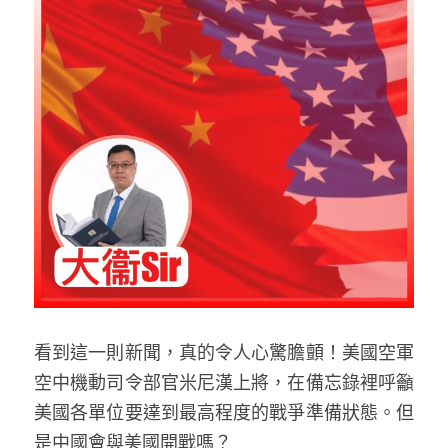
反華推手你要知
KOL 專欄
反華推手懶人包
民主派騙案十式
絕密法庭檔案
林淑芳專欄
反華推手起底
屈穎妍專欄
生活
醫院口岸爆炸案
美西霸凌內幕
朱庭萱專欄
屠龍小隊案
關於我們
吃喝玩指南
美西極權主義
莫綺琪專欄
黎智英案審訊
休閒好介紹
人才招聘
搜索
真相直擊
黃萬成專欄
支聯會案
親子
投稿熱線
繁體中文
看到這一則新聞，真的令人心驚膽顫！美國空軍
極端暴恐實錄
招國偉專欄
35+顛覆案
花生仔漫畫週記
商戶合作
繁體中文
空中機動司令部官米尼漢上將，在備忘錄裡呼籲
美國各單位要達到最高程度的戰爭準備狀態。但
高松傑專欄
支持讚助
English
是中國會與美國開戰嗎？