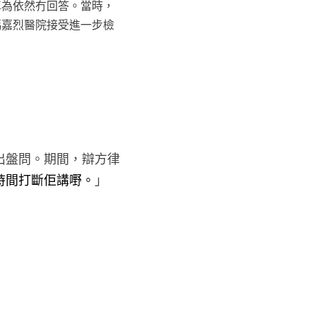
卓為依然冇回答。當時，
瑪嘉烈醫院接受進一步檢
出盤問。期間，辯方律
時間打斷佢講嘢。
」