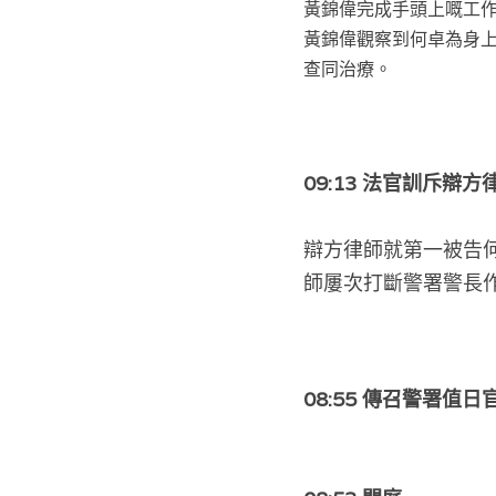
黃錦偉完成手頭上嘅工
黃錦偉觀察到何卓為身
查同治療。
09:13 法官訓斥辯
辯方律師就第一被告
師屢次打斷警署警長
08:55 
傳召警署值日