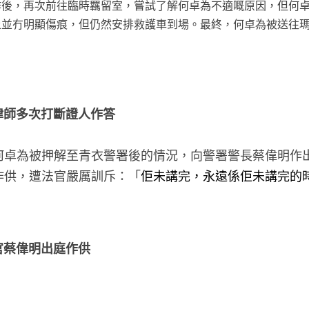
作後，再次前往臨時羈留室，嘗試了解何卓為不適嘅原因，但何
上並冇明顯傷痕，但仍然安排救護車到場。最終，何卓為被送往
方律師多次打斷證人作答
何卓為被押解至青衣警署後的情況，向警署警長蔡偉明作
作供，遭法官嚴厲訓斥：「
佢未講完，永遠係佢未講完的
官蔡偉明出庭作供