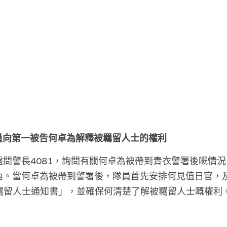
保警員向第一被告何卓為解釋被羈留人士的權利
問警長4081，詢問有關何卓為被帶到青衣警署後嘅情況。
內。當何卓為被帶到警署後，隊員首先安排何見值日官，
「羈留人士通知書」，並確保何清楚了解被羈留人士嘅權利