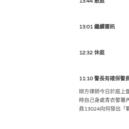
13:44 散庭
13:01 繼續審訊
12:32 休庭
11:10 警長有確
辯方律師今日於庭上盤
時自己身處青衣警署
員13024向何發出