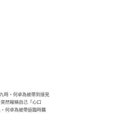
近九時，何卓為被帶到接見
，突然報稱自己「心口
是，何卓為被帶返臨時羈