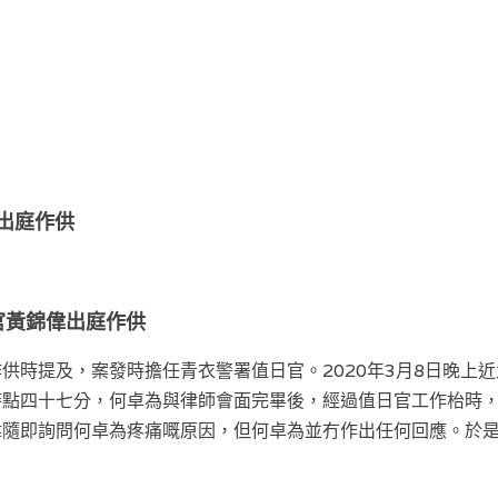
81出庭作供
日官黃錦偉出庭作供
供時提及，案發時擔任青衣警署值日官。2020年3月8日晚上
時點四十七分，何卓為與律師會面完畢後，經過值日官工作枱時
偉隨即詢問何卓為疼痛嘅原因，但何卓為並冇作出任何回應。於