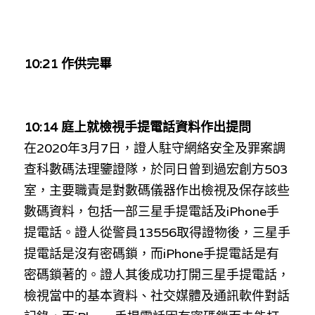
10:21 作供完畢
10:14 庭上就
檢視手提電話資料作出提問
在
2020
年
3
月
7
日，證人駐守網絡安全及罪案調
查科數碼法理鑒證隊，於同日曾到過宏創方
503
室，主要職責是對數碼儀器作出檢視及保存該些
數碼資料，包括一部三星手提電話及
iPhone
手
提電話。證人從警員
13556
取得證物後，
三星手
提電話是沒有密碼鎖，而
iPhone
手提電話是有
密碼鎖著的。證人其後成功打開三星手提電話，
檢視當中的基本資料、社交媒體及通訊軟件對話