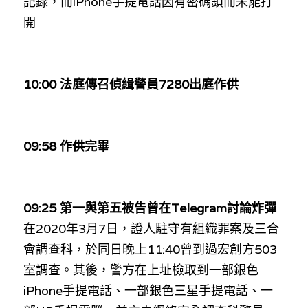
記錄，而
iPhone
手提電話因有密碼鎖而未能打
開
10:00 
法庭傳召偵緝警員
7280
出庭作供
09:58 作供完畢
09:25 第一與第五被告曾在
Telegram討論
炸彈
在2020年3月7日，證人駐守有組織罪案及三合
會調查科，於同日晚上11:40曾到過宏創方503
室調查。其後，警方在上址檢取到一部銀色
iPhone手提電話、一部銀色三星手提電話、一