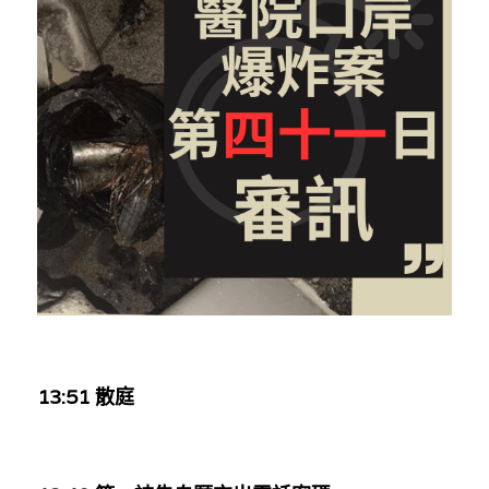
反華推手你要知
KOL 專欄
反華推手懶人包
民主派騙案十式
絕密法庭檔案
林淑芳專欄
反華推手起底
屈穎妍專欄
生活
醫院口岸爆炸案
美西霸凌內幕
朱庭萱專欄
屠龍小隊案
關於我們
吃喝玩指南
美西極權主義
莫綺琪專欄
黎智英案審訊
休閒好介紹
人才招聘
搜索
真相直擊
黃萬成專欄
支聯會案
親子
投稿熱線
繁體中文
13:51 散庭
極端暴恐實錄
招國偉專欄
35+顛覆案
花生仔漫畫週記
商戶合作
繁體中文
高松傑專欄
支持讚助
English