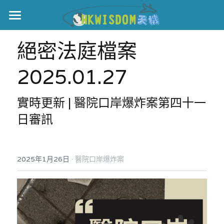
主頁
絕密法庭檔案 
世界盃
2025.01.27
伊美戰爭
實時更新 | 醫院口岸爆炸案第四十一
黎智英案
日審訊 
宏福火災
正本清源•黎智英案
美西媒體謊言實錄
港聞
宏福‧革新
·
2025年1月26日
醫院口岸爆炸案
宏福苑聽證會
中國
宏福火災正視聽
國際
記錄．宏福苑火災
娛樂