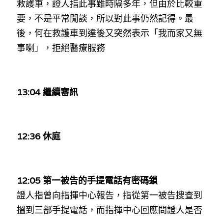
救護車，證人指此事雖時隔多年，但由於比較重
溫志倫專欄
要，不是平常閒談，所以對此事仍然記得。最
後，
何在救護車到達後又突然表示「
我而家又無
汪明欣專欄
事喇」，
拒絕醫療服務
張美雄專欄
莊豪鋒專欄
13:04 
繼續審訊
香港科技專上書院｜專欄
12:36 休庭
12:05 
第一被告的手提電話有密碼鎖
證人指曾向指揮中心報告，指從第一被告搜查到
搵到三部手提電話，而指揮中心回應問證人是否