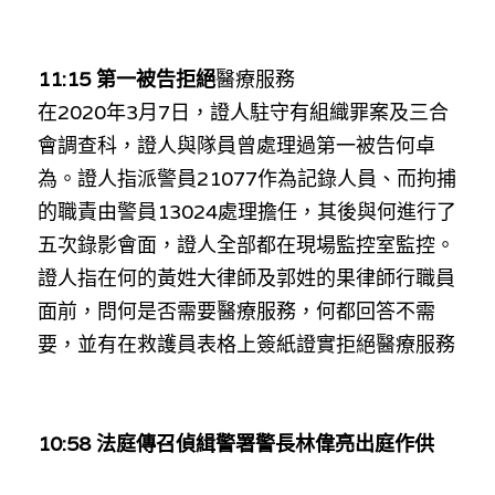
11:15 
第一被告拒絕
醫療服務
在
2020
年
3
月
7
日，證人駐守有組織罪案及三合
會調查科，證人與隊員曾處理過第一被告何卓
為。證人指派警員
21077
作為記錄人員、而拘捕
的職責由警員
13024
處理擔任，其後與何進行了
五次錄影會面，證人全部都在現場監控室監控。
證人指在何的
黃
姓
大律師及郭
姓的
果律師行職員
面前，
問
何是否
需要醫療服務，
何都回答不需
要，並有在
救護員表格上簽紙證實拒絕醫療服務
10:58 
法庭傳召
偵緝警署警長林偉亮
出庭作供