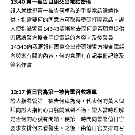
13:40 
第一被告自願交出電話密碼
林伯強專欄
條款及細則
證人就檢視第一被告
何卓為
的手提電話繼續作
馮煒光專欄
關於我們
供，指需要何的同意方可取得密碼打開電話。證
人便指派警員
14343
清晰地去問何是否願意提供
趙處機專欄
密碼讓警方搜查手提電話的內容，及後警員
KOL 精選
14343
向我滙報何願意交出密碼讓警方搜查電話
內與案有關的內容，何的意願有在記事冊記錄及
大衛sir專欄
簽名作實
曾子晴 - 晴深直說
龔靜儀大律師專欄
13:17 
值日官為第一被告電召救護車
陳貴春大律師專欄
證人指看管第一被告何卓為時，代表何的黃大律
師向證人指何心口翳悶感到不適，證人當時理解
陳子遷律師專欄
是否何的心臟有問題，便第一時間向警署值日官
羅浚軒專欄
要求安排何去看醫生。之後，由值日官安排電召