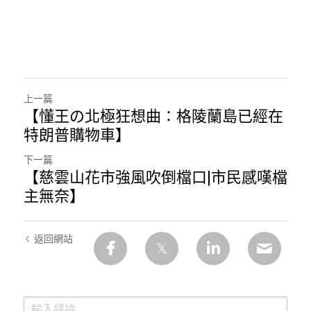
上一篇
【懂王の北極狂想曲：格陵蘭島已經在
特朗普購物車】
下一篇
【慈雲山花市強風吹倒檔口|市民感嘆檔
主無奈】
返回網站