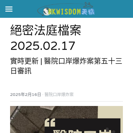
主頁
絕密法庭檔案 
世界盃
2025.02.17
伊美戰爭
實時更新 | 醫院口岸爆炸案第五十三
黎智英案
日審訊
宏福火災
正本清源•黎智英案
美西媒體謊言實錄
港聞
宏福‧革新
·
2025年2月16日
醫院口岸爆炸案
宏福苑聽證會
中國
宏福火災正視聽
國際
記錄．宏福苑火災
娛樂