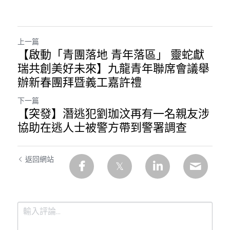
林伯強專欄
條款及細則
馮煒光專欄
關於我們
上一篇
趙處機專欄
【啟動「青團落地 青年落區」 靈蛇獻
瑞共創美好未來】九龍青年聯席會議舉
KOL 精選
辦新春團拜暨義工嘉許禮
大衛sir專欄
下一篇
【突發】潛逃犯劉珈汶再有一名親友涉
曾子晴 - 晴深直說
協助在逃人士被警方帶到警署調查
龔靜儀大律師專欄
返回網站
陳貴春大律師專欄
陳子遷律師專欄
羅浚軒專欄