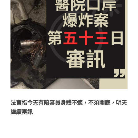
反華推手你要知
KOL 專欄
反華推手懶人包
民主派騙案十式
絕密法庭檔案
林淑芳專欄
反華推手起底
屈穎妍專欄
生活
醫院口岸爆炸案
美西霸凌內幕
朱庭萱專欄
屠龍小隊案
關於我們
吃喝玩指南
美西極權主義
莫綺琪專欄
黎智英案審訊
休閒好介紹
人才招聘
搜索
真相直擊
黃萬成專欄
支聯會案
親子
投稿熱線
繁體中文
法官
指今天有陪審員身體不適，不須開庭，明天
繼續審訊
極端暴恐實錄
招國偉專欄
35+顛覆案
花生仔漫畫週記
商戶合作
繁體中文
高松傑專欄
支持讚助
English