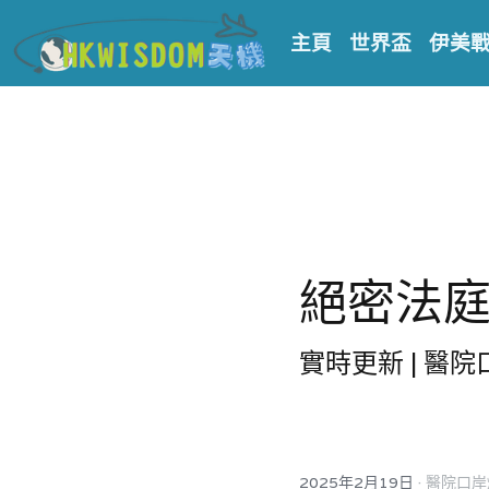
主頁
世界盃
伊美
絕密法庭檔
實時更新 | 醫
·
2025年2月19日
醫院口岸