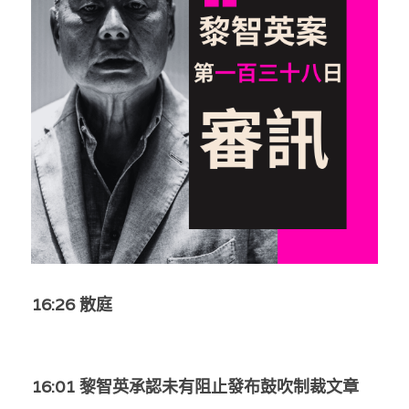
反華推手你要知
KOL 專欄
反華推手懶人包
民主派騙案十式
絕密法庭檔案
林淑芳專欄
反華推手起底
屈穎妍專欄
生活
醫院口岸爆炸案
美西霸凌內幕
朱庭萱專欄
屠龍小隊案
關於我們
吃喝玩指南
美西極權主義
莫綺琪專欄
黎智英案審訊
休閒好介紹
人才招聘
搜索
真相直擊
黃萬成專欄
支聯會案
親子
投稿熱線
繁體中文
16:26 散庭
極端暴恐實錄
招國偉專欄
35+顛覆案
花生仔漫畫週記
商戶合作
繁體中文
高松傑專欄
支持讚助
English
16:01 黎智英承認未有阻止發布鼓吹制裁文章