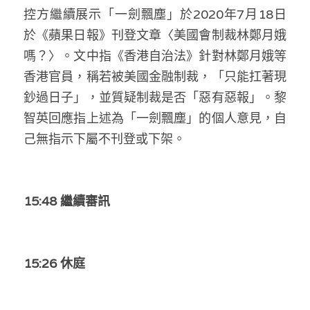
林伯強專欄
條款及細則
控方繼續展示「一劍飄塵」於2020年7月18日
於《蘋果日報》
刊登
文章〈美國會制裁林鄭月娥
馮煒光專欄
關於我們
嗎？〉。文中指《香港自治法》針對林鄭月娥等
趙處機專欄
香港官員，稱若被美國金融制裁，「只能扛著現
鈔過日子」，並質疑制裁是否「惡有惡報」。黎
KOL 精選
智英回應指上述為「一劍飄塵」的個人意見，自
大衛sir專欄
己無指示下屬不刊登或下架。
曾子晴 - 晴深直說
龔靜儀大律師專欄
15:48 繼續審
訊
陳貴春大律師專欄
陳子遷律師專欄
15:26 休庭
羅浚軒專欄