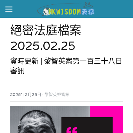
主頁
絕密法庭檔案 
世界盃
2025.02.25
伊美戰爭
實時更新 | 黎智英案第一百三十八日
黎智英案
審訊
宏福火災
正本清源•黎智英案
美西媒體謊言實錄
港聞
宏福‧革新
·
2025年2月25日
黎智英案審訊
宏福苑聽證會
中國
宏福火災正視聽
國際
記錄．宏福苑火災
娛樂