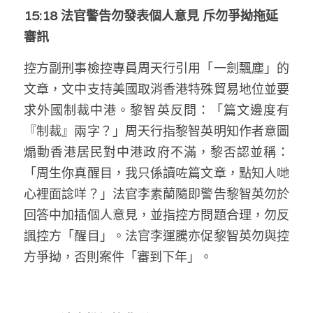
15:18 法官警告勿發表個人意見 斥勿爭拗拖延
溫志倫專欄
審訊
汪明欣專欄
控方副刑事檢控專員周天行引用「一劍飄塵」的
張美雄專欄
文章，文中支持美國取消香港特殊貿易地位並要
求外國制裁中港。黎智英反問：「篇文邊度有
莊豪鋒專欄
『制裁』兩字？」周天行指黎智英明知作者意圖
香港科技專上書院｜專欄
煽動香港居民對中港政府不滿，黎否認並稱：
「周生你真醒目，我只係讀咗篇文章，點知人哋
心裡面諗咩？」法官李素蘭隨即警告黎智英勿於
回答中加插個人意見，並指控方問題合理，勿反
諷控方「醒目」。法官李運騰亦促黎智英勿與控
方爭拗，否則案件「審到下年」。