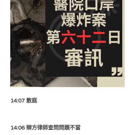
反華推手你要知
KOL 專欄
反華推手懶人包
民主派騙案十式
絕密法庭檔案
林淑芳專欄
反華推手起底
屈穎妍專欄
生活
醫院口岸爆炸案
美西霸凌內幕
朱庭萱專欄
屠龍小隊案
關於我們
吃喝玩指南
美西極權主義
莫綺琪專欄
黎智英案審訊
休閒好介紹
人才招聘
搜索
真相直擊
黃萬成專欄
支聯會案
親子
投稿熱線
繁體中文
14:07 散庭
極端暴恐實錄
招國偉專欄
35+顛覆案
花生仔漫畫週記
商戶合作
繁體中文
高松傑專欄
支持讚助
English
14:06 辯方律師查問問題不當