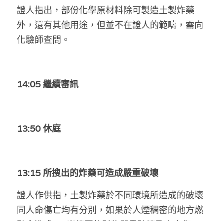
林伯強專欄
條款及細則
證人指出，部份化學原材料除可製造土製炸藥
外，還有其他用途，但並不在證人的範疇，需向
馮煒光專欄
關於我們
化驗師查問。
趙處機專欄
KOL 精選
14:05 繼續審訊
大衛sir專欄
曾子晴 - 晴深直說
13:50 休庭
龔靜儀大律師專欄
陳貴春大律師專欄
13:15 所搜出的炸藥可造成嚴重破壞
陳子遷律師專欄
證人作供指，土製炸藥於不同環境所造成的破壞
羅浚軒專欄
同人命傷亡均有分別，如果於人煙稠密的地方燃