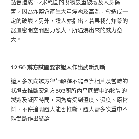
點會造成1-2米範圍的財物嚴重破壞及人身傷
溫志倫專欄
害，因為炸藥會產生大量煙霧及高溫，會造成一
定的破壞。另外，證人亦指出，若果載有炸藥的
汪明欣專欄
器皿密閉空間壓力愈大，所逼爆出來的威力愈
張美雄專欄
大。
莊豪鋒專欄
香港科技專上書院｜專欄
12:50 辯方試圖要求證人作出武斷判斷
證人多次向辯方律師解釋不能單靠相片及當時的
狀態去推斷宏創方503廁所內平底鑊中的物質的
製造及凝固時間，因為會受到溫度、濕度、原材
料，不停追問證人能否推斷，證人需多次重申不
能武斷作出結論。