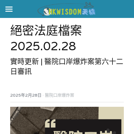
主頁
絕密法庭檔案 
世界盃
2025.02.28
伊美戰爭
實時更新 | 醫院口岸爆炸案第六十二
黎智英案
日審訊
宏福火災
正本清源•黎智英案
美西媒體謊言實錄
港聞
宏福‧革新
·
2025年2月28日
醫院口岸爆炸案
宏福苑聽證會
中國
宏福火災正視聽
國際
記錄．宏福苑火災
娛樂