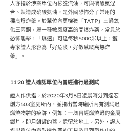
人亦指於涉案單位內檢獲汽油，可與硝酸氨混
合、製造成硝酸氨油，是外國恐怖分子常用的一
種高爆炸藥。於單位內更檢獲「TATP」三過氧
化三丙酮，屬一種敏感度高的高爆炸藥，常見於
恐怖襲擊，「爆速」可達每秒5000米以上，獲
專家證人形容為「好危險，好敏感嘅高爆炸
藥」。
11:20 證人確認單位內曾經進行過測試
證人作供指，於2020年3月8日凌晨時分到達宏
創方503室廁所內，並指出當時廁所內有測試過
燃燒物體的痕跡，例如：一塊曾經燃燒過的金屬
鐵片，即月餅罐的蓋，遺留於地上。另外，證人
指出單位內有製造炸藥的工具及見到製作中的