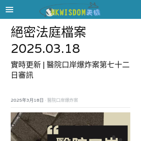
主頁
絕密法庭檔案 
世界盃
2025.03.18
伊美戰爭
實時更新 | 醫院口岸爆炸案第七十二
黎智英案
日審訊
宏福火災
正本清源•黎智英案
美西媒體謊言實錄
港聞
宏福‧革新
·
2025年3月18日
醫院口岸爆炸案
宏福苑聽證會
中國
宏福火災正視聽
國際
記錄．宏福苑火災
娛樂