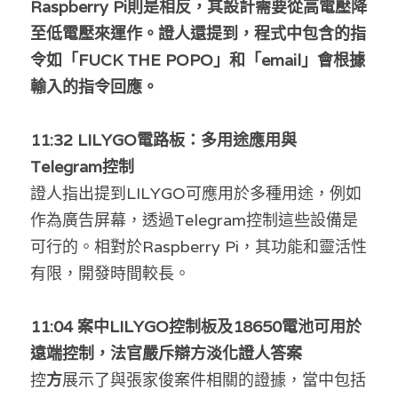
Raspberry Pi則是相反，其設計需要從高電壓降
溫志倫專欄
至低電壓來運作。證人還提到，程式中包含的指
令如「FUCK THE POPO」和「email」會根據
汪明欣專欄
輸入的指令回應。
張美雄專欄
1
1:32 LILYGO電路板：多用途應用與
莊豪鋒專欄
Telegram控制
香港科技專上書院｜專欄
證人指出提到LILYGO可應用於多種用途，例如
作為廣告屏幕，透過Telegram控制這些設備是
可行的。相對於Raspberry Pi，其功能和靈活性
有限，開發時間較長。
1
1:04 案中LILYGO控制板及18650電池可用於
遠端控制，法官嚴斥辯方淡化證人答案
控
方
展示了與張家俊案件相關的證據，當中包括