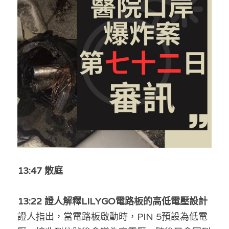
反華推手你要知
KOL 專欄
反華推手懶人包
民主派騙案十式
絕密法庭檔案
林淑芳專欄
反華推手起底
屈穎妍專欄
生活
醫院口岸爆炸案
美西霸凌內幕
朱庭萱專欄
屠龍小隊案
關於我們
吃喝玩指南
美西極權主義
莫綺琪專欄
黎智英案審訊
休閒好介紹
人才招聘
搜索
真相直擊
黃萬成專欄
支聯會案
親子
投稿熱線
繁體中文
13:47 散庭
極端暴恐實錄
招國偉專欄
35+顛覆案
花生仔漫畫週記
商戶合作
繁體中文
13:22 證人解釋LILYGO電路板的高低電壓設計
高松傑專欄
支持讚助
English
證人指出，當電路板啟動時，PIN 5預設為低電