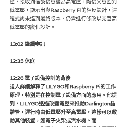
壓，接收到信號後會變為高電壓，隨後又會回到
林伯強專欄
條款及細則
低電壓，顯示出與Raspberry Pi的相反設計，這
馮煒光專欄
關於我們
程式尚未達到最終版本，仍需進行修改以完善高
低電壓的變化設計。
趙處機專欄
KOL 精選
1
3:02 繼續審訊
大衛sir專欄
1
2:35 休
庭
曾子晴 - 晴深直說
1
2:26 電子設備控制的背後
龔靜儀大律師專欄
證
人詳細解釋了LILYGO和Raspberry Pi的工作
陳貴春大律師專欄
原理，特別是在控制電子設備方面的應用。他提
到，LILYGO透過改變電壓來推動Darlington晶
陳子遷律師專欄
體管，運行時由低電壓升至高電壓，這樣可以啟
羅浚軒專欄
動其他裝置，如電子火柴或汽水機。而