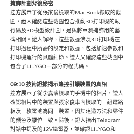
掩飾計劃背後秘密
控
方展
示了從張家俊檢取的MacBook擷取的截
圖，證人確認這些截圖包含推動3D打印機的執
行碼及3D模型設計圖，是與將軍澳掩飾用的墓
碑相關。證人解釋，這些數據涉及3D打印機在
打印過程中所需的設定和數據，包括加速參數和
打印機運行的具體細節。證人又確認這些截圖中
包含了LILYGO一部分的程式碼。
0
9:10 技術證據揭示遙控引爆裝置的真相
控
方展
示了從李嘉濱檢取的手機中的相片，證人
確認相片中的裝置與張家俊車內檢取的一組電路
板及一枚電池為同一裝置，因其建造方法和零件
的顏色及擺位一致。隨後，證人指出Telegram
對話中提及的12V繼電器，並確認LILYGO和