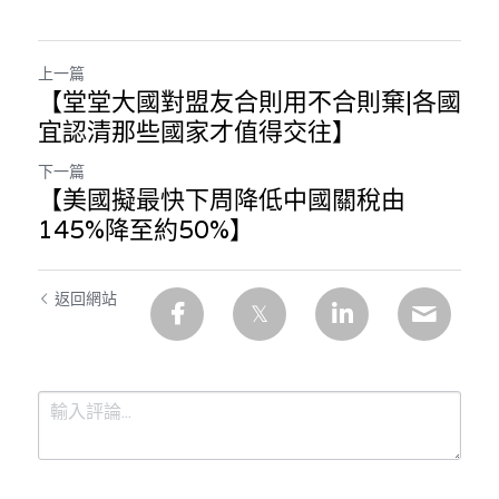
林伯強專欄
條款及細則
馮煒光專欄
關於我們
上一篇
【堂堂大國對盟友合則用不合則棄|各國
趙處機專欄
宜認清那些國家才值得交往】
KOL 精選
下一篇
【美國擬最快下周降低中國關稅由
大衛sir專欄
145%降至約50%】
曾子晴 - 晴深直說
返回網站
龔靜儀大律師專欄
陳貴春大律師專欄
陳子遷律師專欄
羅浚軒專欄