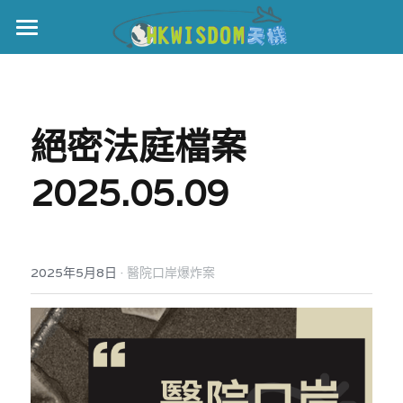
主頁
世界盃
絕密法庭檔案 
伊美戰爭
2025.05.09
黎智英案
宏福火災
正本清源•黎智英案
美西媒體謊言實錄
港聞
宏福‧革新
·
2025年5月8日
醫院口岸爆炸案
宏福苑聽證會
中國
宏福火災正視聽
國際
記錄．宏福苑火災
娛樂