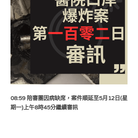
反華推手你要知
KOL 專欄
反華推手懶人包
民主派騙案十式
絕密法庭檔案
林淑芳專欄
反華推手起底
屈穎妍專欄
生活
醫院口岸爆炸案
美西霸凌內幕
朱庭萱專欄
屠龍小隊案
關於我們
吃喝玩指南
美西極權主義
莫綺琪專欄
黎智英案審訊
休閒好介紹
人才招聘
搜索
08:59 陪審團因病缺席，案件順延至5月12日(星
真相直擊
黃萬成專欄
支聯會案
親子
投稿熱線
繁體中文
期一)上午8時45分繼續審訊
極端暴恐實錄
招國偉專欄
35+顛覆案
花生仔漫畫週記
商戶合作
繁體中文
高松傑專欄
支持讚助
English