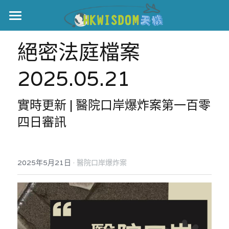
主頁
絕密法庭檔案 
世界盃
2025.05.21
伊美戰爭
實時更新 | 醫院口岸爆炸案第一百零
黎智英案
四日審訊
宏福火災
正本清源•黎智英案
美西媒體謊言實錄
港聞
宏福‧革新
·
2025年5月21日
醫院口岸爆炸案
宏福苑聽證會
中國
宏福火災正視聽
國際
記錄．宏福苑火災
娛樂