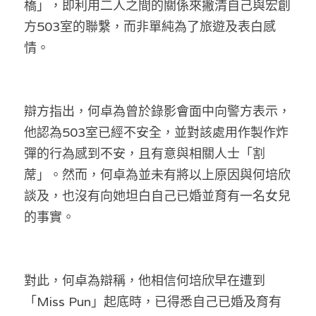
橋」，即利用二人之間的關係來撇清自己與宏創
溫志倫專欄
方503室的聯繫，而非單純為了旅遊及表白感
情。
汪明欣專欄
張美雄專欄
辯方指出，何卓為曾於錄影會面中向警方表示，
莊豪鋒專欄
他認為503室已經不安全，並對該處用作製作炸
香港科技專上書院｜專欄
彈的行為感到不安，且有意與相關人士「割
蓆」。然而，何卓為並未有將以上原因與何培欣
談及，也沒有向她坦白自己已婚並育有一名女兒
的事實。
對此，何卓為辯稱，他相信何培欣早在遭到
「Miss Pun」起底時，已得悉自己已婚及育有