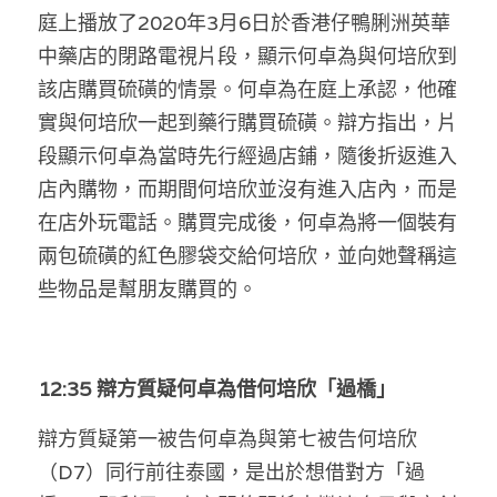
林伯強專欄
條款及細則
庭上播放了2020年3月6日於香港仔鴨脷洲英華
中藥店的閉路電視片段，顯示何卓為與何培欣到
馮煒光專欄
關於我們
該店購買硫磺的情景。何卓為在庭上承認，他確
趙處機專欄
實與何培欣一起到藥行購買硫磺。辯方指出，片
段顯示何卓為當時先行經過店鋪，隨後折返進入
KOL 精選
店內購物，而期間何培欣並沒有進入店內，而是
大衛sir專欄
在店外玩電話。購買完成後，何卓為將一個裝有
兩包硫磺的紅色膠袋交給何培欣，並向她聲稱這
曾子晴 - 晴深直說
些物品是幫朋友購買的。
龔靜儀大律師專欄
陳貴春大律師專欄
12:35 辯方質疑何卓為借何培欣「過橋」
陳子遷律師專欄
辯方質疑第一被告何卓為與第七被告何培欣
羅浚軒專欄
（D7）同行前往泰國，是出於想借對方「過