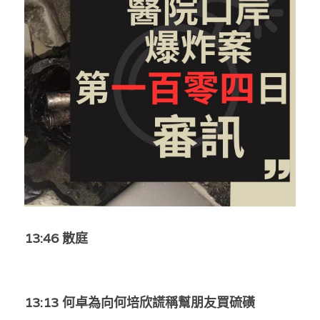
反華推手你要知
KOL 專欄
反華推手懶人包
民主派騙案十式
絕密法庭檔案
林淑芳專欄
反華推手起底
屈穎妍專欄
生活
醫院口岸爆炸案
美西霸凌內幕
朱庭萱專欄
屠龍小隊案
關於我們
吃喝玩指南
美西極權主義
莫綺琪專欄
黎智英案審訊
休閒好介紹
人才招聘
搜索
真相直擊
黃萬成專欄
支聯會案
親子
投稿熱線
繁體中文
13:46 散庭
極端暴恐實錄
招國偉專欄
35+顛覆案
花生仔漫畫週記
商戶合作
繁體中文
高松傑專欄
支持讚助
English
13:13 何卓為向何培欣謊稱幫朋友買硫磺