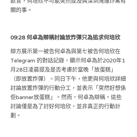
飲食，何培欣不可能突然提及與深圳灣爆炸案有
關的事。
09:28 何卓為辯稱討論放炸彈只為追求何培欣
辯方展示第一被告何卓為與第七被告何培欣在 
Telegram 的對話記錄，顯示何卓為於2020年1
月28日凌晨提及是否考慮於當晚「放蛋糕」
（即放置炸彈）。同日下午，他更與何培欣詳細
討論放置炸彈的行動分工，並表示「突然好想係
佢banner放蛋糕」。然而，何卓為辯稱，這些
討論僅是為了討好何培欣，並非真正的行動計
劃。