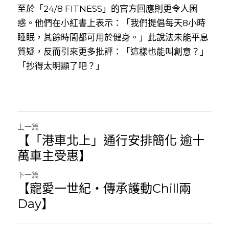
至於「
2
4
/8 FITNESS」的官方回應則更令人困
惑。他們在小紅書上表示：「我們提倡每天8小時
睡眠，其餘時間都可用於健身。」此說法未能平息
質疑，反而引來更多批評：「這樣也能叫創意？」
「抄得太明顯了吧？」
上一篇
【「港車北上」通行安排簡化 逾十
萬車主受惠】
下一篇
【寵愛一世紀・傳承護動Chill兩
Day】