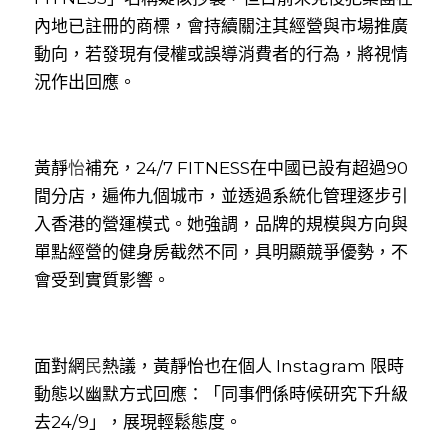
內地已註冊的商標，會持續關注其經營與市場推廣
動向，若發現有侵權或誤導消費者的行為，將視情
況作出回應。
黃
靜
怡
補充，24/7 FITNESS在中國已設有超過90
間分店，遍佈九個城市，並透過系統化管理逐步引
入香港的營運模式。她強調，品牌的規模與方向與
單點經營的健身房截然不同，具明顯競爭優勢，不
會受到實質影響。
面對
網
民
熱議，黃靜怡也在個人 Instagram 限時
動態以幽默方式回應：「同事們係時候研究下升級
去24/9」，展現輕鬆態度。