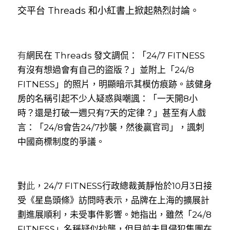
交平台 Threads 和小紅書上掀起熱烈討論。
有
網民在 Threads 發文調侃：「24/7 FITNESS 
有沒有想過會有自己的盜版？」並附上「24/8 
FITNESS」的照片，明顯暗示其模仿痕跡。該健身
房的名稱引起不少人疑惑與嘲諷：「一天開8小
時？還是打破一週只有7天的定律？」甚至有人戲
言：「24/8會告24/7抄襲，然後贏官司」，諷刺
中國商標制度的爭議。
對
此
，24/7 FITNESS行政總裁黃靜怡於10月3日接
受《星島頭條》訪問時表示，品牌在上海的擴展計
劃進展順利，未受事件影響。她指出，雖然「24/8 
FITNESS」名稱疑似抄襲，但目前未見侵犯集團在