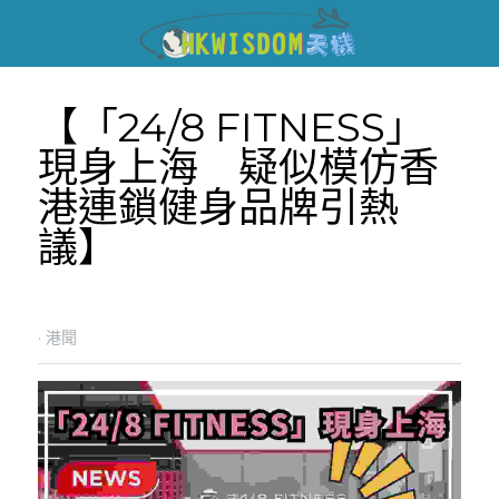
【「24/8 FITNESS」
現身上海　疑似模仿香
港連鎖健身品牌引熱
議】
·
港聞