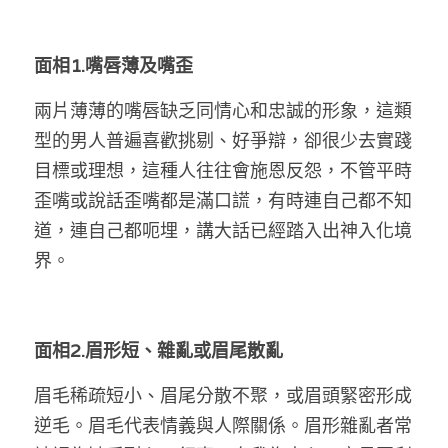
林伯強專欄
條款及細則
馮煒光專欄
關於我們
面相1.嘴唇薄及嘴歪
趙處機專欄
兩片薄薄的嘴唇缺乏同情心和忠誠的形象，這類
型的男人普遍喜歡挑剔、好爭辯，卻很少去實踐
KOL 精選
目標或理想，這種人往往會施恩反怨，不管平時
大衛sir專欄
歪嘴或說話歪嘴都是滿口謊，有時連自己都不知
道，連自己都呃埋，講大話已經踏入出神入化境
曾子晴 - 晴深直說
界。
龔靜儀大律師專欄
陳貴春大律師專欄
面相2.眉形短、雜亂或眉尾散亂
陳子遷律師專欄
眉毛稀疏短小、眉尾分散不聚，或眉頭緊密形成
羅浚軒專欄
逆毛。眉毛代表情義與人際關係。眉形雜亂者常