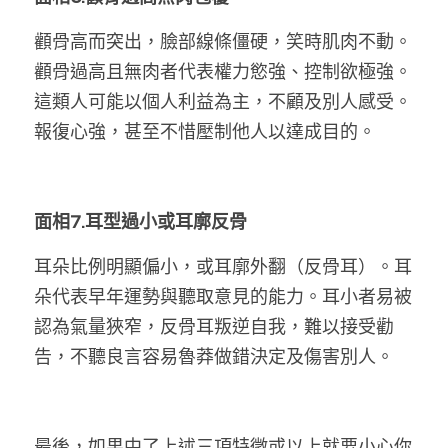
顴骨高而突出，臉部線條僵硬，笑時肌肉不動。
顴骨過高且無肉者代表權力慾強、控制欲極強。
這類人可能以個人利益為主，不顧及別人感受。
報復心強，甚至不惜壓制他人以達成目的。
面相7.耳型過小或耳廓反骨
耳朵比例明顯偏小，或耳廓外翻（反骨耳）。耳
朵代表早年運勢與聽取意見的能力。耳小者易被
認為氣量狹窄，反骨耳叛逆自我，難以接受勸
告，不聽良言容易魯莽做錯決定及傷害別人。
最後，如果中了上述三項特徵或以上就要小心你