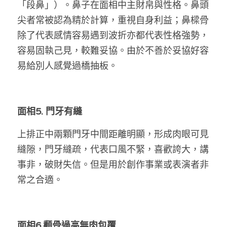
「段鼻」）。鼻子在面相中主財帛與性格。鼻頭
尖者常被認為精於計算，重視自身利益；鼻樑骨
除了代表感情容易遇到波折亦都代表性格強勢，
容易固執己見，較難妥協。由於不善於妥協好容
易給別人感覺過橋抽板。
面相5. 門牙有縫
上排正中兩顆門牙中間距離明顯，形成肉眼可見
縫隙，門牙縫疏，代表口風不緊，喜歡誇大，講
事非，破財失信。但是用於創作事業或表演者非
常之合適。
面相6.顴骨過高無肉包覆  