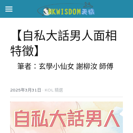
主頁
【自私大話男人面相
世界盃
特徵】
伊美戰爭
黎智英案
    筆者：玄學小仙女 謝柳汝 師傅
宏福火災
正本清源•黎智英案
美西媒體謊言實錄
港聞
宏福‧革新
·
2025年3月31日
KOL 精選
宏福苑聽證會
中國
宏福火災正視聽
國際
記錄．宏福苑火災
娛樂