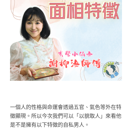
反華推手你要知
KOL 專欄
反華推手懶人包
民主派騙案十式
絕密法庭檔案
林淑芳專欄
反華推手起底
屈穎妍專欄
生活
醫院口岸爆炸案
美西霸凌內幕
朱庭萱專欄
屠龍小隊案
關於我們
吃喝玩指南
美西極權主義
莫綺琪專欄
黎智英案審訊
休閒好介紹
人才招聘
搜索
真相直擊
黃萬成專欄
支聯會案
親子
投稿熱線
繁體中文
一個人的性格與命運會透過五官、氣色等外在特
極端暴恐實錄
招國偉專欄
35+顛覆案
花生仔漫畫週記
商戶合作
繁體中文
徵顯現。所以今次我們可以「以貌取人」來看他
高松傑專欄
支持讚助
English
是不是擁有以下特徵的自私男人。