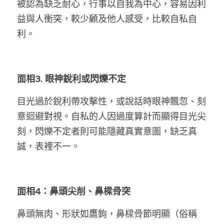
被認為缺乏耐心，行事以自我為中心，容易因利
溫志倫專欄
益與人衝突，較少顧及他人感受，比較自私自
利。
汪明欣專欄
張美雄專欄
面相3. 眼神銳利或閃爍不定
莊豪鋒專欄
目光過於銳利帶攻擊性，或說話時眼神飄忽、刻
香港科技專上書院｜專欄
意迴避對視。自私的人因過度算計而顯得目光尖
刻，閃爍不定者則可能隱藏真實意圖，缺乏真
誠，表裡不一。 
面相4：鼻頭尖削、鼻樑骨突
鼻頭無肉、形狀如鷹鉤，鼻樑骨節明顯（俗稱