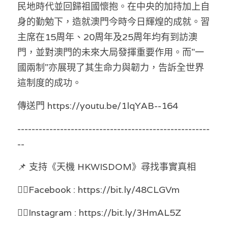
林伯強專欄
民地時代並回歸祖國懷抱。在中央的加持加上自
條款及細則
身的勤勉下，造就澳門今時今日輝煌的成就。習
馮煒光專欄
關於我們
主席在15周年、20周年及25周年均有到訪澳
門，並對澳門的未來大局發揮重要作用。而"一
趙處機專欄
國兩制"亦展現了其生命力與韌力，告訴全世界
KOL 精選
這制度的成功。
大衛sir專欄
傳送門 https://youtu.be/1lqYAB--164
曾子晴 - 晴深直說
------------------------------------------------------
--
龔靜儀大律師專欄
📌 支持《天機 HKWISDOM》尋找事實真相 
陳貴春大律師專欄
👉🏻Facebook : https://bit.ly/48CLGVm 
陳子遷律師專欄
👉🏻Instagram : https://bit.ly/3HmAL5Z 
羅浚軒專欄