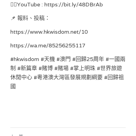
👉🏻YouTube : https://bit.ly/48DBrAb 
溫志倫專欄
📌 報料、投稿： 
汪明欣專欄
https://www.hkwisdom.net/10 
張美雄專欄
https://wa.me/85256255117
莊豪鋒專欄
#hkwisdom #天機 #澳門 #回歸25周年 #一國兩
香港科技專上書院｜專欄
制 #新篇章 #賭博 #賭場 #掌上明珠 #世界旅遊
休閒中心 #粵港澳大灣區發展規劃綱要 #回歸祖
國