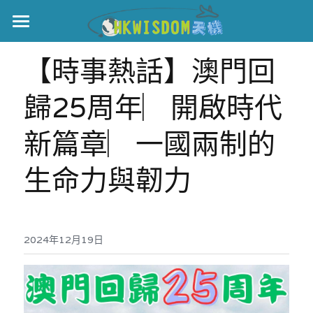
主頁
【時事熱話】澳門回
世界盃
歸25周年︳開啟時代
伊美戰爭
新篇章︳一國兩制的
黎智英案
生命力與韌力
宏福火災
正本清源•黎智英案
美西媒體謊言實錄
港聞
宏福‧革新
2024年12月19日
宏福苑聽證會
中國
宏福火災正視聽
國際
記錄．宏福苑火災
娛樂