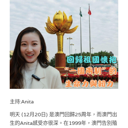
反華推手你要知
KOL 專欄
反華推手懶人包
民主派騙案十式
絕密法庭檔案
林淑芳專欄
反華推手起底
屈穎妍專欄
生活
醫院口岸爆炸案
美西霸凌內幕
朱庭萱專欄
屠龍小隊案
關於我們
吃喝玩指南
美西極權主義
莫綺琪專欄
黎智英案審訊
休閒好介紹
人才招聘
搜索
真相直擊
黃萬成專欄
支聯會案
親子
投稿熱線
繁體中文
主持:Anita
極端暴恐實錄
招國偉專欄
35+顛覆案
花生仔漫畫週記
商戶合作
繁體中文
明天 (12月20日) 是澳門回歸25周年，而澳門出
高松傑專欄
支持讚助
English
生的Anita感受亦很深。在1999年，澳門告別殖