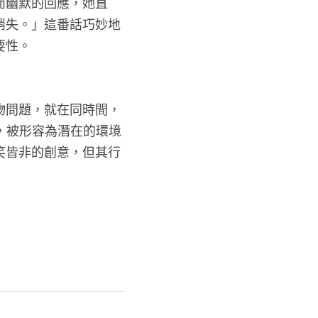
而幽默的回應，她直
消失。」這番話巧妙地
要性。
物問題，就在同時間，
，被形容為潛在的環境
笑皆非的創意，但其行