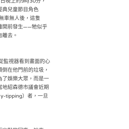
日晚上約9時30分，
經典兒童節目角色
下無車無人後，這隻
離開前發生——牠似乎
匆離去。
從監視器看到畫面的心
傾倒在他門前的垃圾，
為了娛樂大眾，而是一
當地紹森德市議會近期
ipping）者，一旦