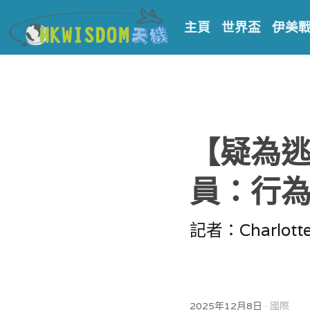
主頁
世界盃
伊美
【疑為逃
員：行
記者：Charlott
·
2025年12月8日
國際