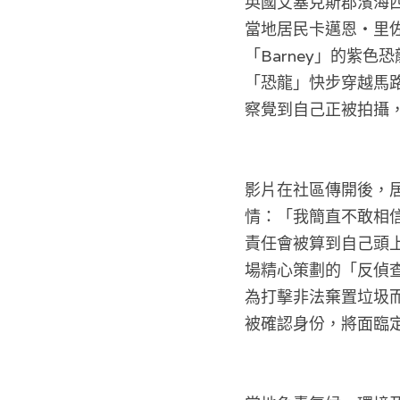
英國艾塞克斯郡濱海西
當地居民卡邁恩・里
「Barney」的紫
「恐龍」快步穿越馬
察覺到自己正被拍攝
影片在社區傳開後，
情：「我簡直不敢相
責任會被算到自己頭
場精心策劃的「反偵
為打擊非法棄置垃圾而加
被確認身份，將面臨