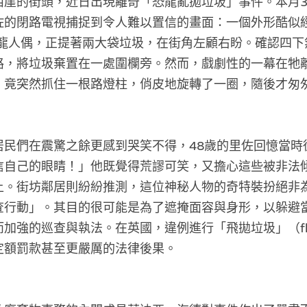
崖的街頭，近日出現離奇「恐龍亂拋垃圾」事件。本月3
佐的閉路電視捕捉到令人難以置信的畫面：一個外形酷似
色恐龍人偶，正提著兩大袋垃圾，在街角左顧右盼。確認四
路，將垃圾棄置在一處圍欄旁。然而，戲劇性的一幕在牠
，竟突然抓住一根路燈柱，俏皮地旋轉了一圈，隨後才匆
居民們在震驚之餘更感到哭笑不得，48歲的里佐回憶當時
信自己的眼睛！」他既覺得荒謬可笑，又擔心這些被非法
上。街坊鄰居則紛紛推測，這位神秘人物的奇特裝扮絕非
查行動」。其目的很可能是為了遮掩面容與身形，以躲避
強的巡查與執法。在英國，違例進行「飛拋垃圾」（fly-t
定額罰款甚至更嚴厲的法律後果。