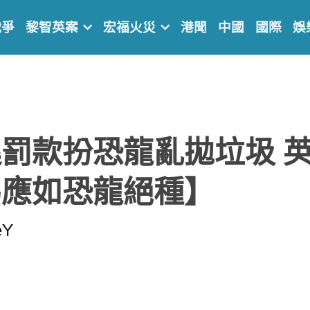
戰爭
黎智英案
宏福火災
港聞
中國
國際
娛
罰款扮恐龍亂拋垃圾 
為應如恐龍絕種】
eY