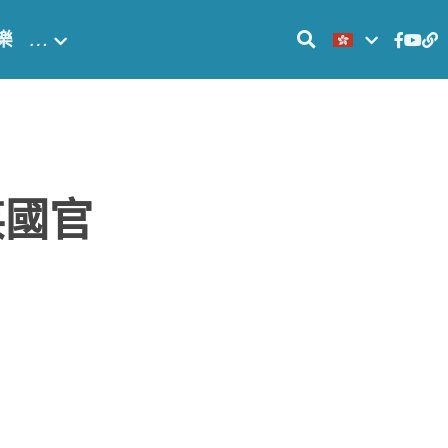
樂
…
英國官