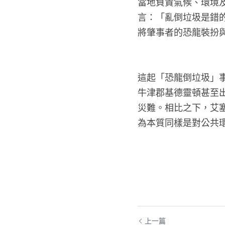
當地負責氣候、環境
言：「亂倒垃圾是錯
將肇事者的恐龍裝扮
這起「恐龍倒垃圾」
牛津郡基德靈頓甚至出
災難。相比之下，艾
為本質同樣是對公共
上一篇