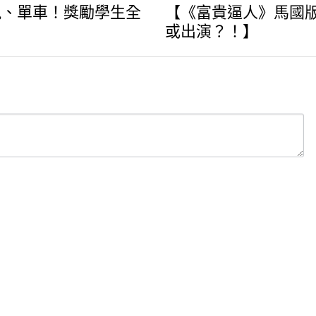
視、單車！獎勵學生全
【《富貴逼人》馬國
或出演？！】