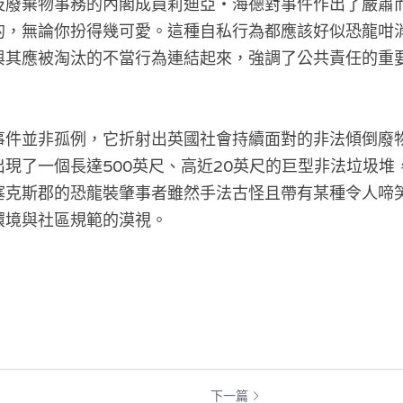
及廢棄物事務的內閣成員莉迪亞・海德對事件作出了嚴肅
的，無論你扮得幾可愛。這種自私行為都應該好似恐龍咁
與其應被淘汰的不當行為連結起來，強調了公共責任的重
事件並非孤例，它折射出英國社會持續面對的非法傾倒廢
現了一個長達500英尺、高近20英尺的巨型非法垃圾堆
塞克斯郡的恐龍裝肇事者雖然手法古怪且帶有某種令人啼
環境與社區規範的漠視。
下一篇