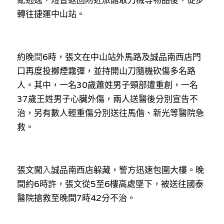
亂逃逸，短暫返回附近旅館取刀械等物品後，徒步
溫志倫專欄
轉往捷運中山站。
汪明欣專欄
約晚
間
張美雄專欄
6時，張文在中山站外馬路及誠品南西店門
口再度投擲煙霧彈，並持開山刀隨機砍傷多名路
莊豪鋒專欄
人。其中，一名30歲蕭姓男子頸部遭重創，一名
37歲王姓男子心臟外傷，兩人送醫後分別宣告不
香港科技專上書院｜專欄
治，另有數人輕重傷分別送往馬偕、新光等醫院急
救。
張文闖
入
誠品南西店躲藏，警方迅速包圍大樓。晚
間約6時許，張文從5至6樓高處墜下，被送往國泰
醫院搶救至晚間7時42分不治。