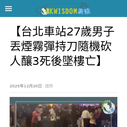
主頁
【台北車站27歲男子
世界盃
丟煙霧彈持刀隨機砍
伊美戰爭
人釀3死後墜樓亡】
黎智英案
宏福火災
正本清源•黎智英案
美西媒體謊言實錄
港聞
宏福‧革新
·
2025年12月20日
國際
宏福苑聽證會
中國
宏福火災正視聽
國際
記錄．宏福苑火災
娛樂