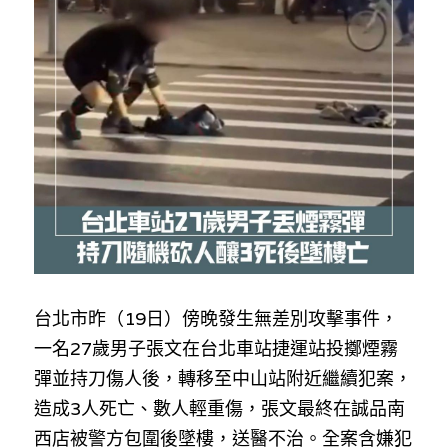
反華推手你要知
KOL 專欄
反華推手懶人包
民主派騙案十式
絕密法庭檔案
林淑芳專欄
反華推手起底
屈穎妍專欄
生活
醫院口岸爆炸案
美西霸凌內幕
朱庭萱專欄
屠龍小隊案
關於我們
吃喝玩指南
美西極權主義
莫綺琪專欄
黎智英案審訊
休閒好介紹
人才招聘
搜索
台北市昨（19日）傍晚發生無差別攻擊事件，
真相直擊
黃萬成專欄
支聯會案
親子
投稿熱線
繁體中文
一名27歲男子張文在台北車站捷運站投擲煙霧
極端暴恐實錄
招國偉專欄
35+顛覆案
花生仔漫畫週記
商戶合作
繁體中文
彈並持刀傷人後，轉移至中山站附近繼續犯案，
造成3人死亡、數人輕重傷，張文最終在誠品南
高松傑專欄
支持讚助
English
西店被警方包圍後墜樓，送醫不治。全案含嫌犯