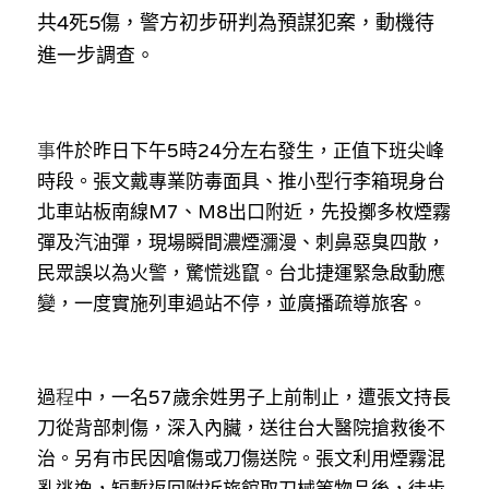
林伯強專欄
條款及細則
共4死5傷，警方初步研判為預謀犯案，動機待
進一步調查。
馮煒光專欄
關於我們
趙處機專欄
事
件於昨日下午5時24分左右發生，正值下班尖峰
KOL 精選
時段。張文戴專業防毒面具、推小型行李箱現身台
北車站板南線M7、M8出口附近，先投擲多枚煙霧
大衛sir專欄
彈及汽油彈，現場瞬間濃煙瀰漫、刺鼻惡臭四散，
曾子晴 - 晴深直說
民眾誤以為火警，驚慌逃竄。台北捷運緊急啟動應
變，一度實施列車過站不停，並廣播疏導旅客。
龔靜儀大律師專欄
陳貴春大律師專欄
過
程
中，一名57歲余姓男子上前制止，遭張文持長
陳子遷律師專欄
刀從背部刺傷，深入內臟，送往台大醫院搶救後不
治。另有市民因嗆傷或刀傷送院。張文利用煙霧混
羅浚軒專欄