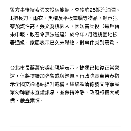
警方事後
搜
索張文投宿旅館，查獲約25瓶汽油彈、
1把長刀、雨衣、黑帽及平板電腦等物品，顯示犯
案預謀性高。張文為桃園人，因妨害兵役（遷戶籍
未申報，教召令無法送達）於今年7月遭桃園地檢
署通緝。家屬表示已久未聯絡，對事件感到震驚。
台北市長蔣
萬
安趕赴現場表示，捷運已恢復正常營
運，但將持續加強警戒與巡邏。行政院長卓榮泰指
示全國交通場站提升戒備。總統賴清德發文呼籲民
眾勿轉發未查證訊息，並保持冷靜，政府將擴大戒
備、嚴查案情。