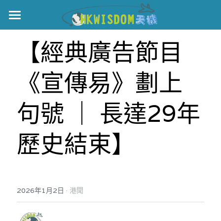
主頁
【經典廣告節目
世界盃
《宣傳易》劃上
伊美戰爭
黎智英案
句號 ｜ 長達29年
宏福火災
正本清源•黎智英案
歷史結束】
美西媒體謊言實錄
港聞
宏福‧革新
宏福苑聽證會
中國
·
2026年1月2日
港聞
宏福火災正視聽
國際
記錄．宏福苑火災
娛樂