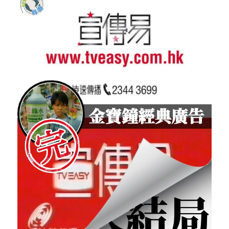
反華推手你要知
KOL 專欄
反華推手懶人包
民主派騙案十式
絕密法庭檔案
林淑芳專欄
反華推手起底
屈穎妍專欄
生活
醫院口岸爆炸案
美西霸凌內幕
朱庭萱專欄
屠龍小隊案
關於我們
吃喝玩指南
美西極權主義
莫綺琪專欄
黎智英案審訊
休閒好介紹
人才招聘
搜索
真相直擊
黃萬成專欄
支聯會案
親子
投稿熱線
繁體中文
極端暴恐實錄
招國偉專欄
35+顛覆案
花生仔漫畫週記
商戶合作
繁體中文
高松傑專欄
支持讚助
English