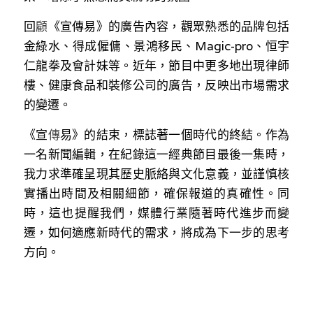
溫志倫專欄
回
顧
《宣傳易》的廣告內容，觀眾熟悉的品牌包括
金綠水、得成僱傭、景鴻移民、Magic-pro、恒宇
汪明欣專欄
仁龍拳及會計妹等。近年，節目中更多地出現律師
張美雄專欄
樓、健康食品和裝修公司的廣告，反映出市場需求
的變遷。
莊豪鋒專欄
《
宣
傳
易》的結束，標誌著一個時代的終結。作為
香港科技專上書院｜專欄
一名新聞編輯，在紀錄這一經典節目最後一集時，
我力求準確呈現其歷史脈絡與文化意義，並謹慎核
實播出時間及相關細節，確保報道的真確性。同
時，這也提醒我們，媒體行業隨著時代進步而變
遷，如何適應新時代的需求，將成為下一步的思考
方向。