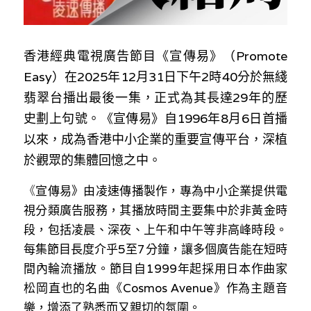
林伯強專欄
條款及細則
馮煒光專欄
關於我們
香港經典電視廣告節目《宣傳易》（Promote 
趙處機專欄
Easy）在2025年12月31日下午2時40分於無綫
翡翠台播出最後一集，正式為其長達29年的歷
KOL 精選
史劃上句號。《宣傳易》自1996年8月6日首播
大衛sir專欄
以來，成為香港中小企業的重要宣傳平台，深植
於觀眾的集體回憶之中。
曾子晴 - 晴深直說
《
宣傳易》由凌速傳播製作，專為中小企業提供電
龔靜儀大律師專欄
視分類廣告服務，其播放時間主要集中於非黃金時
段，包括凌晨、深夜、上午和中午等非高峰時段。
陳貴春大律師專欄
每集節目長度介乎5至7分鐘，讓多個廣告能在短時
陳子遷律師專欄
間內輪流播放。節目自1999年起採用日本作曲家
松岡直也的名曲《Cosmos Avenue》作為主題音
羅浚軒專欄
樂，增添了熟悉而又親切的氛圍。