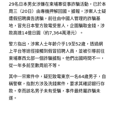
林伯強專欄
條款及細則
29名日本男女涉嫌在柬埔寨從事詐騙活動，已於本
周三（20日）由專機押解回國。據報，涉案人士疑
馮煒光專欄
關於我們
遭假招聘廣告誘騙，前往由中國人管理的詐騙基
地，冒充日本警方致電受害人，企圖騙取金錢，涉
趙處機專欄
款高達14億日圓（約7,364萬港元）。
KOL 精選
警
方
指出，涉案人士年齡介乎19至52歲，透過網
大衛sir專欄
上平台等途徑接觸到假冒招聘人員，並被引導前往
柬埔寨西北部一個詐騙據點。他們出國時間不一，
曾子晴 - 晴深直說
從一年多前至數周前不等。
龔靜儀大律師專欄
其中
一
宗案件中，疑犯致電東京一名64歲男子，自
稱警察，指對方涉及洗錢案件，要求其確認銀行存
陳貴春大律師專欄
款。幸而該名男子未有受騙，事件最終屬詐騙未
陳子遷律師專欄
遂。
羅浚軒專欄