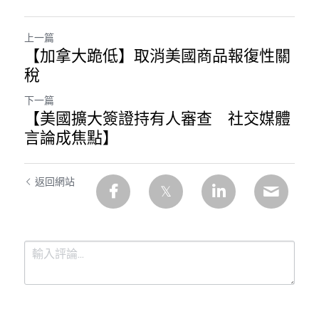
溫志倫專欄
上一篇
汪明欣專欄
【加拿大跪低】取消美國商品報復性關
稅
張美雄專欄
下一篇
莊豪鋒專欄
【美國擴大簽證持有人審查 社交媒體
言論成焦點】
香港科技專上書院｜專欄
返回網站