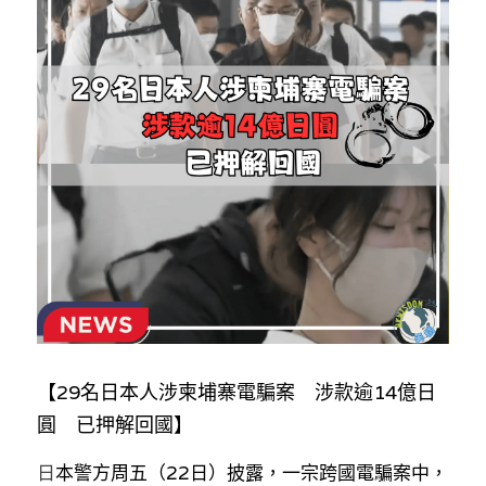
反華推手你要知
KOL 專欄
反華推手懶人包
民主派騙案十式
絕密法庭檔案
林淑芳專欄
反華推手起底
屈穎妍專欄
生活
醫院口岸爆炸案
美西霸凌內幕
朱庭萱專欄
屠龍小隊案
關於我們
吃喝玩指南
美西極權主義
莫綺琪專欄
黎智英案審訊
休閒好介紹
人才招聘
搜索
真相直擊
黃萬成專欄
支聯會案
親子
投稿熱線
繁體中文
【29名日本人涉柬埔寨電騙案　涉款逾14億日
極端暴恐實錄
招國偉專欄
35+顛覆案
花生仔漫畫週記
商戶合作
繁體中文
圓　已押解回國】
高松傑專欄
支持讚助
English
日
本警方周五（22日）披露，一宗跨國電騙案中，