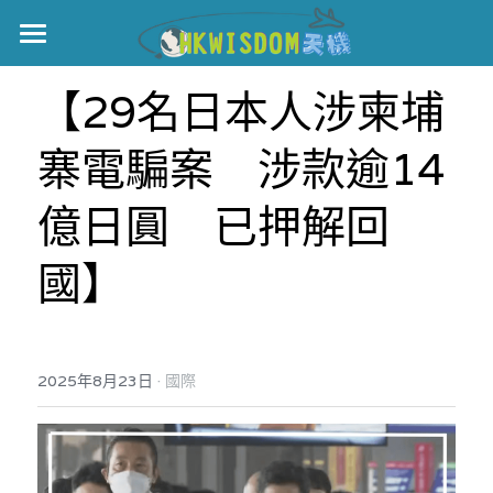
主頁
【29名日本人涉柬埔
世界盃
寨電騙案　涉款逾14
伊美戰爭
億日圓　已押解回
黎智英案
國】
宏福火災
正本清源•黎智英案
美西媒體謊言實錄
港聞
宏福‧革新
·
2025年8月23日
宏福苑聽證會
國際
中國
宏福火災正視聽
國際
記錄．宏福苑火災
娛樂