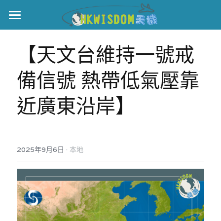
主頁
【天文台維持一號戒
世界盃
備信號 熱帶低氣壓靠
伊美戰爭
近廣東沿岸】
黎智英案
宏福火災
正本清源•黎智英案
美西媒體謊言實錄
港聞
宏福‧革新
·
2025年9月6日
本地
宏福苑聽證會
中國
宏福火災正視聽
國際
記錄．宏福苑火災
娛樂