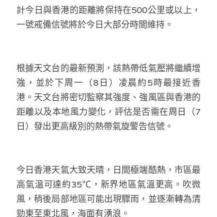
林伯強專欄
條款及細則
計今日與香港的距離將保持在500公里或以上，
一號戒備信號將於今日大部分時間維持。
馮煒光專欄
關於我們
趙處機專欄
根據天文台的最新預測，該熱帶低氣壓將繼續增
KOL 精選
強，並於下周一（8日）凌晨約5時最接近香
大衛sir專欄
港。天文台將密切監察其強度、強風區與香港的
距離以及本地風力變化，評估是否需在周日（7
曾子晴 - 晴深直說
日）發出更高級別的熱帶氣旋警告信號。
龔靜儀大律師專欄
陳貴春大律師專欄
今日香港天氣大致天晴，日間極端酷熱，市區最
陳子遷律師專欄
高氣溫可達約35℃，新界地區氣溫更高。吹微
風，稍後局部地區可能出現驟雨，並逐漸轉為清
羅浚軒專欄
勁東至東北風，海面有湧浪。