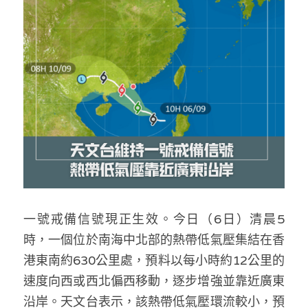
反華推手你要知
KOL 專欄
反華推手懶人包
民主派騙案十式
絕密法庭檔案
林淑芳專欄
反華推手起底
屈穎妍專欄
生活
醫院口岸爆炸案
美西霸凌內幕
朱庭萱專欄
屠龍小隊案
關於我們
吃喝玩指南
美西極權主義
莫綺琪專欄
黎智英案審訊
休閒好介紹
人才招聘
搜索
一號戒備信號現正生效。今日（6日）清晨5
真相直擊
黃萬成專欄
支聯會案
親子
投稿熱線
繁體中文
時，一個位於南海中北部的熱帶低氣壓集結在香
極端暴恐實錄
招國偉專欄
35+顛覆案
花生仔漫畫週記
商戶合作
繁體中文
港東南約630公里處，預料以每小時約12公里的
速度向西或西北偏西移動，逐步增強並靠近廣東
高松傑專欄
支持讚助
English
沿岸。天文台表示，該熱帶低氣壓環流較小，預