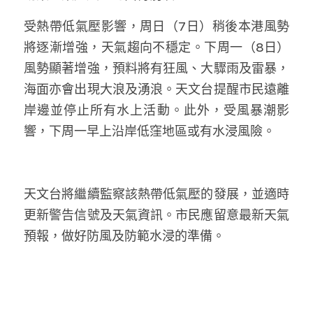
溫志倫專欄
受熱帶低氣壓影響，周日（7日）稍後本港風勢
將逐漸增強，天氣趨向不穩定。下周一（8日）
汪明欣專欄
風勢顯著增強，預料將有狂風、大驟雨及雷暴，
張美雄專欄
海面亦會出現大浪及湧浪。天文台提醒市民遠離
岸邊並停止所有水上活動。此外，受風暴潮影
莊豪鋒專欄
響，下周一早上沿岸低窪地區或有水浸風險。
香港科技專上書院｜專欄
天文台將繼續監察該熱帶低氣壓的發展，並適時
更新警告信號及天氣資訊。市民應留意最新天氣
預報，做好防風及防範水浸的準備。