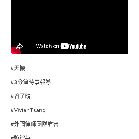
林伯強專欄
條款及細則
馮煒光專欄
關於我們
趙處機專欄
KOL 精選
大衛sir專欄
#天機
曾子晴 - 晴深直說
#3分鐘時事報導
龔靜儀大律師專欄
#曾子晴 
陳貴春大律師專欄
#VivianTsang 
陳子遷律師專欄
#外國律師團隊靠害
羅浚軒專欄
#黎智英