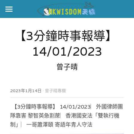
主頁
【3分鐘時事報導】 
世界盃
14/01/2023
伊美戰爭
黎智英案
曾子晴
宏福火災
正本清源•黎智英案
美西媒體謊言實錄
港聞
宏福‧革新
·
2023年1月14日
曾子晴專欄
宏福苑聽證會
中國
 【3分鐘時事報導】 14/01/2023︳外國律師團
隊靠害 黎智英急割蓆︳香港國安法「雙執行機
宏福火災正視聽
國際
制」︳一哥蕭澤頤 寄語年青人守法
記錄．宏福苑火災
娛樂