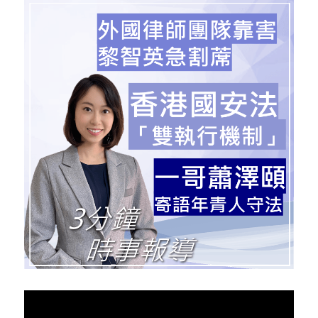
反華推手你要知
KOL 專欄
反華推手懶人包
民主派騙案十式
絕密法庭檔案
林淑芳專欄
反華推手起底
屈穎妍專欄
生活
醫院口岸爆炸案
美西霸凌內幕
朱庭萱專欄
屠龍小隊案
關於我們
吃喝玩指南
美西極權主義
莫綺琪專欄
黎智英案審訊
休閒好介紹
人才招聘
搜索
真相直擊
黃萬成專欄
支聯會案
親子
投稿熱線
繁體中文
極端暴恐實錄
招國偉專欄
35+顛覆案
花生仔漫畫週記
商戶合作
繁體中文
高松傑專欄
支持讚助
English