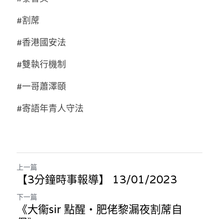
溫志倫專欄
#割蓆
汪明欣專欄
#香港國安法
張美雄專欄
#雙執行機制
莊豪鋒專欄
#一哥蕭澤頤
香港科技專上書院｜專欄
#寄語年青人守法
上一篇
【3分鐘時事報導】 13/01/2023
下一篇
《大衞sir 點醒‧肥佬黎漏夜割蓆自