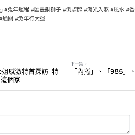
g 
#兔年運程 #匯豐銅獅子 #倒騎龍 #海光入煞 #風水 #香
節 #通關 #兔年行大運
下一篇
te姐感激特首探訪 特
「內捲」、「985」、
立這個家