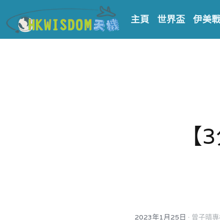
主頁
世界盃
伊美
【3
·
2023年1月25日
曾子晴專