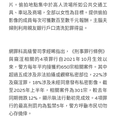
片。偷拍地點集中於高人流場所如公共交通工
溫志倫專欄
具、車站及商場，全部以女性為目標。提供偷拍
汪明欣專欄
影像的成員每次可獲數百至數千元報酬，主腦夫
婦則利用親友銀行戶口清洗犯罪得益。
張美雄專欄
莊豪鋒專欄
網罪科高級警司李經晞指出，《刑事罪行條例》
香港科技專上書院｜專欄
與窺淫相關的4項罪行自2021年10月生效以
來，警方每年平均接獲約650宗相關案件。其中
超過五成涉及非法拍攝或觀察私密部位，22%涉
及窺淫罪，18%涉及未經同意發布私密影像。截
至2025年上半年，相關案件為301宗，較去年
同期微跌12%，顯示執法行動初見成效。4項罪
行的最高刑罰均為監禁5年，警方呼籲市民切勿
心存僥倖。