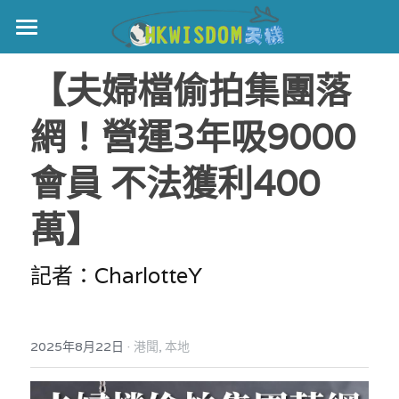
主頁
【夫婦檔偷拍集團落
世界盃
網！營運3年吸9000
伊美戰爭
會員 不法獲利400
黎智英案
萬】
宏福火災
正本清源•黎智英案
美西媒體謊言實錄
港聞
宏福‧革新
記者：CharlotteY
宏福苑聽證會
中國
·
2025年8月22日
港聞,
本地
宏福火災正視聽
國際
記錄．宏福苑火災
娛樂