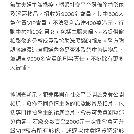
林伯強專欄
條款及細則
無業夫婦主腦操控，透過社交平台發佈偷拍影像
及淫褻物品，招收近9000名會員，其中800人
馮煒光專欄
關於我們
為付費VIP會員，不法獲利高達400萬港元。行
趙處機專欄
動中拘捕10名男女，包括主腦夫婦、4名提供偷
拍影像的骨幹成員及協助洗黑錢的親友。警方強
KOL 精選
調將繼續追查頻道內容是否涉及兒童色情物品，
大衛sir專欄
並調查9000名會員的刑事責任，不排除有更多
人被捕。
曾子晴 - 晴深直說
龔靜儀大律師專欄
據調查顯示，犯罪集團在社交平台開設免費公開
陳貴春大律師專欄
頻道，發佈不同色情主題的預覽影片及相片，包
括專門偷拍學生的裙底照片。會員可免費瀏覽部
陳子遷律師專欄
分內容，若繳交數百至2000元一次性會費可升
羅浚軒專欄
級VIP觀看所有影像，或逐次付費購買特定影