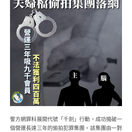
反華推手你要知
KOL 專欄
反華推手懶人包
民主派騙案十式
絕密法庭檔案
林淑芳專欄
反華推手起底
屈穎妍專欄
生活
醫院口岸爆炸案
美西霸凌內幕
朱庭萱專欄
屠龍小隊案
關於我們
吃喝玩指南
美西極權主義
莫綺琪專欄
黎智英案審訊
休閒好介紹
人才招聘
搜索
真相直擊
黃萬成專欄
支聯會案
親子
投稿熱線
繁體中文
極端暴恐實錄
招國偉專欄
35+顛覆案
花生仔漫畫週記
商戶合作
繁體中文
警方網罪科展開代號「千劍」行動，成功搗破一
高松傑專欄
支持讚助
English
個營運長達三年的偷拍犯罪集團。該集團由一對