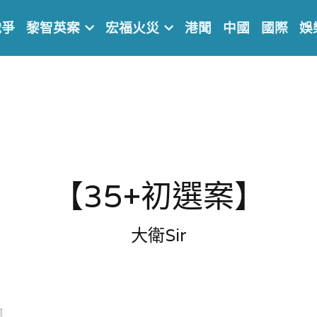
戰爭
黎智英案
宏福火災
港聞
中國
國際
娛
【35+初選案】
大衛Sir
欄