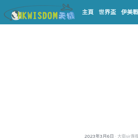
主頁
世界盃
伊美
·
2023年3月6日
大衛sir專