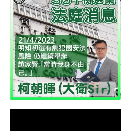
反華推手你要知
KOL 專欄
反華推手懶人包
民主派騙案十式
絕密法庭檔案
林淑芳專欄
反華推手起底
屈穎妍專欄
生活
醫院口岸爆炸案
美西霸凌內幕
朱庭萱專欄
屠龍小隊案
關於我們
吃喝玩指南
美西極權主義
莫綺琪專欄
黎智英案審訊
休閒好介紹
人才招聘
搜索
真相直擊
黃萬成專欄
支聯會案
親子
投稿熱線
繁體中文
極端暴恐實錄
招國偉專欄
35+顛覆案
花生仔漫畫週記
商戶合作
繁體中文
高松傑專欄
支持讚助
English