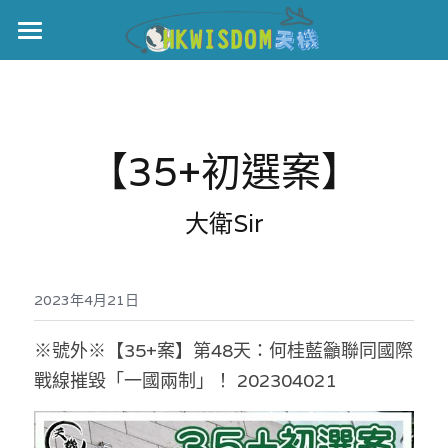
主頁
世界盃
【35+初選案】
伊美戰爭
黎智英案
大衛Sir
宏福火災
正本清源•黎智英案
美西媒體謊言實錄
2023年4月21日
港聞
宏福‧革新
宏福苑聽證會
中國
※號外※【35+案】第48天：何桂藍籲聯同國際
戰線摧毀「一國兩制」！ 202304021
宏福火災正視聽
國際
記錄．宏福苑火災
娛樂