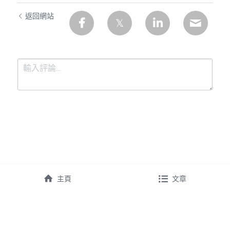
溫志倫專欄
返回網站
汪明欣專欄
張美雄專欄
莊豪鋒專欄
香港科技專上書院｜專欄
提交
取消
主頁
文章