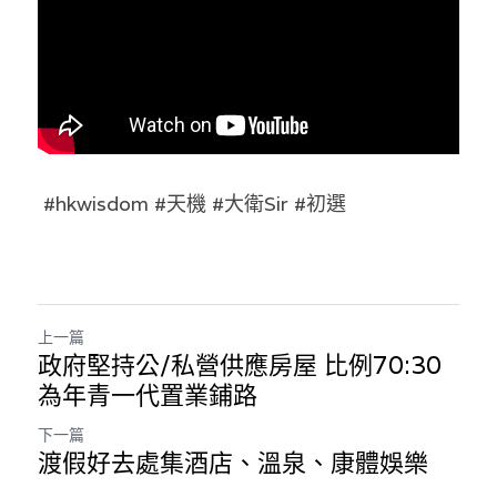
林伯強專欄
條款及細則
馮煒光專欄
關於我們
趙處機專欄
KOL 精選
 #hkwisdom #天機 #大衛Sir #初選
大衛sir專欄
曾子晴 - 晴深直說
龔靜儀大律師專欄
上一篇
政府堅持公/私營供應房屋 比例70:30
陳貴春大律師專欄
為年青一代置業鋪路
陳子遷律師專欄
下一篇
渡假好去處集酒店、溫泉、康體娛樂
羅浚軒專欄