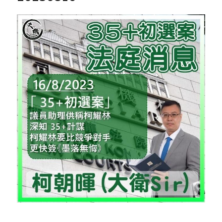
反華推手你要知
KOL 專欄
反華推手懶人包
民主派騙案十式
絕密法庭檔案
林淑芳專欄
反華推手起底
屈穎妍專欄
生活
醫院口岸爆炸案
美西霸凌內幕
朱庭萱專欄
屠龍小隊案
關於我們
吃喝玩指南
美西極權主義
莫綺琪專欄
黎智英案審訊
休閒好介紹
人才招聘
搜索
真相直擊
黃萬成專欄
支聯會案
親子
投稿熱線
繁體中文
極端暴恐實錄
招國偉專欄
35+顛覆案
花生仔漫畫週記
商戶合作
繁體中文
高松傑專欄
支持讚助
English