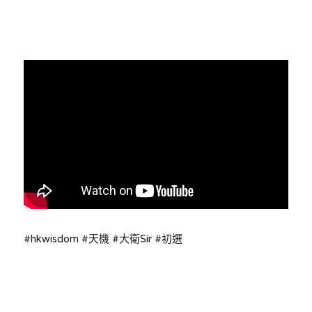
16 #hkwisdom #天機 #大衛Sir #初
林伯強專欄
條款及細則
選
馮煒光專欄
關於我們
趙處機專欄
KOL 精選
大衛sir專欄
曾子晴 - 晴深直說
龔靜儀大律師專欄
陳貴春大律師專欄
#hkwisdom #天機 #大衛Sir #初選
3
陳子遷律師專欄
羅浚軒專欄