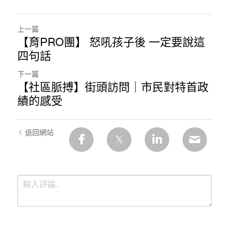
溫志倫專欄
上一篇
汪明欣專欄
【育PRO團】 怒吼孩子後 一定要說這
四句話
張美雄專欄
下一篇
莊豪鋒專欄
【社區脈搏】街頭訪問｜市民對特首政
績的感受
香港科技專上書院｜專欄
返回網站