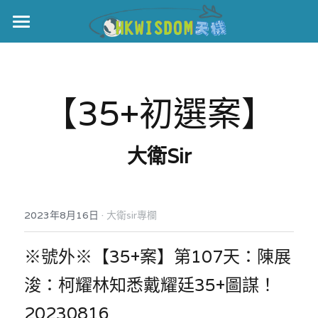
主頁
世界盃
【35+初選案】
伊美戰爭
黎智英案
大衛Sir
宏福火災
正本清源•黎智英案
美西媒體謊言實錄
港聞
宏福‧革新
·
2023年8月16日
大衛sir專欄
宏福苑聽證會
中國
※號外※【35+案】第107天：陳展
宏福火災正視聽
國際
浚：柯耀林知悉戴耀廷35+圖謀！
20230816 
08
記錄．宏福苑火災
娛樂