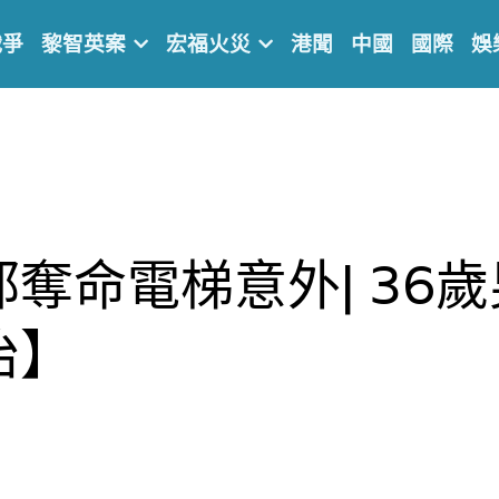
戰爭
黎智英案
宏福火災
港聞
中國
國際
娛
奪命電梯意外| 36
治】