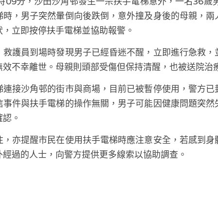
時09分，沙田沙角邨發生一宗扶手電梯意外，一名36歲
梯時，男子突然暈倒向後跌倒，意外撞及身後的母親，兩
狀，立即按停扶手電梯並協助報警。
，救護員到場時發現男子已經昏迷不醒，立即進行急救，
無效不幸離世。母親則頭部受傷但保持清醒，也被送院治
梯連接沙角邨的街市與商場，目前已被暫停使用，警方已
信事件與扶手電梯的操作無關，男子可能因健康問題突然
確認。
注，亦提醒市民在使用扶手電梯時應注意安全，若感到身
外經過的人士，向警方提供更多線索以協助調查。