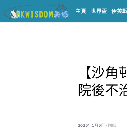
主頁
世界盃
伊美
【沙角邨
院後不
·
2025年1月5日
國際