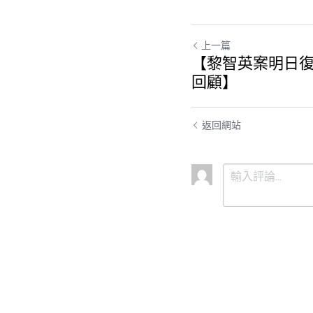
上一篇
【黎智英案明日復
回顧】
返回網站
提交
取消