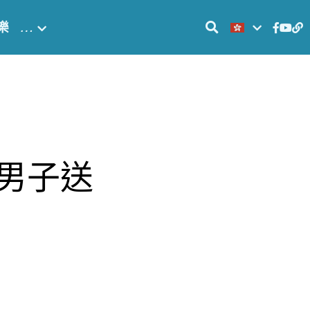
樂
…
歲男子送