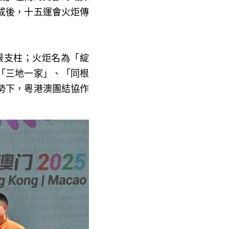
成後，十五運會火炬傳
根支柱；火炬名為「綻
「三地一家」、「同根
勢下，粵港澳團結協作