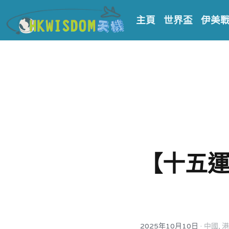
主頁
世界盃
伊美
【十五
·
2025年10月10日
中國,
港