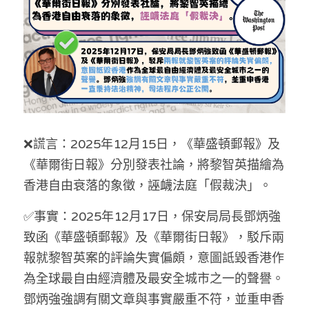
反華推手你要知
KOL 專欄
反華推手懶人包
民主派騙案十式
絕密法庭檔案
林淑芳專欄
反華推手起底
屈穎妍專欄
生活
醫院口岸爆炸案
❌謊言：
2025年12月15日，《華盛頓郵報》及
美西霸凌內幕
朱庭萱專欄
屠龍小隊案
關於我們
吃喝玩指南
《華爾街日報》分別發表社論，將黎智英描繪為
香港自由衰落的象徵，誣衊法庭「假裁決」。
美西極權主義
莫綺琪專欄
黎智英案審訊
休閒好介紹
人才招聘
搜索
✅事實：
2025年12月17日，保安局局長鄧炳強
真相直擊
黃萬成專欄
支聯會案
親子
投稿熱線
繁體中文
致函《華盛頓郵報》及《華爾街日報》，駁斥兩
極端暴恐實錄
招國偉專欄
35+顛覆案
花生仔漫畫週記
商戶合作
繁體中文
報就黎智英案的評論失實偏頗，意圖詆毀香港作
為全球最自由經濟體及最安全城市之一的聲譽。
高松傑專欄
支持讚助
English
鄧炳強強調有關文章與事實嚴重不符，並重申香