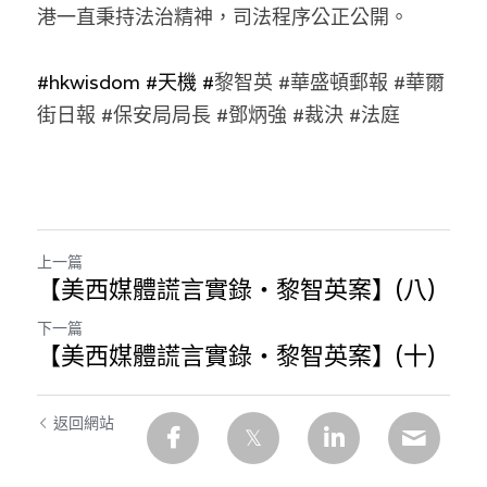
林伯強專欄
條款及細則
港一直秉持法治精神，司法程序公正公開。
馮煒光專欄
關於我們
#hkwisdom
#天機
 #
黎智英 #華盛頓郵報 #華爾
趙處機專欄
街日報 #保安局局長 #鄧炳強 #裁決 #法庭
KOL 精選
大衛sir專欄
曾子晴 - 晴深直說
上一篇
【美西媒體謊言實錄‧黎智英案】(八)
龔靜儀大律師專欄
下一篇
【美西媒體謊言實錄‧黎智英案】(十)
陳貴春大律師專欄
陳子遷律師專欄
返回網站
羅浚軒專欄