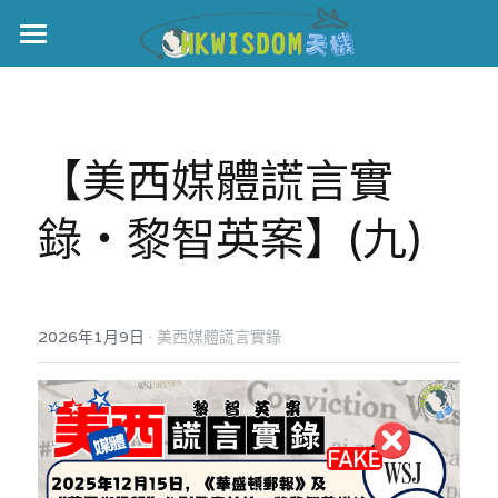
主頁
世界盃
【美西媒體謊言實
伊美戰爭
錄‧黎智英案】(九)
黎智英案
宏福火災
正本清源•黎智英案
美西媒體謊言實錄
港聞
宏福‧革新
·
2026年1月9日
美西媒體謊言實錄
宏福苑聽證會
中國
宏福火災正視聽
國際
記錄．宏福苑火災
娛樂