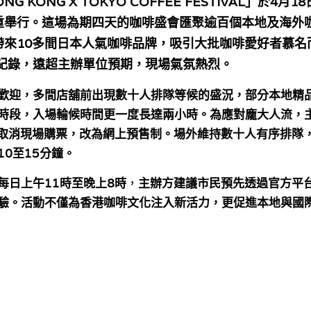
ONG KONG X TOKYO COFFEE FESTIVAL
」於
4
月
18
重舉行。這場為期四天的咖啡盛會匯聚逾百個本地及海外
帶來
10
多間日本人氣咖啡品牌，吸引大批咖啡愛好者慕名
紀錄，遠超主辦單位預期，現場氣氛熱烈。
歡迎，多間店舖前出現數十人排隊等候的盛況，部分本地精品
時段，入場輪候時間更一度長達兩小時。為應對龐大人流，
取消現場購票
，改為網上預售制。場外維持數十人有序排隊
1
0至
1
5分
鐘
。
每日
上午11
時至
晚
上8時
，
主辦方建議市民預先透過官方平
驗。活動不僅為香港咖啡文化注入新活力，更促進本地與國