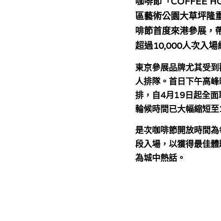
咖啡節「
COFFEE H
區藝術公園大草坪隆
啡節首度來港參展，
超過
10,000
人
次入場
東
京
參展品牌尤其受到
人排隊。首日下午高峰
排，自
4
月
1
9日
起全面
輪候時間已大幅
縮短至
是
次
咖啡節開放時間為
段入場，以獲得最佳體
為城中熱話。