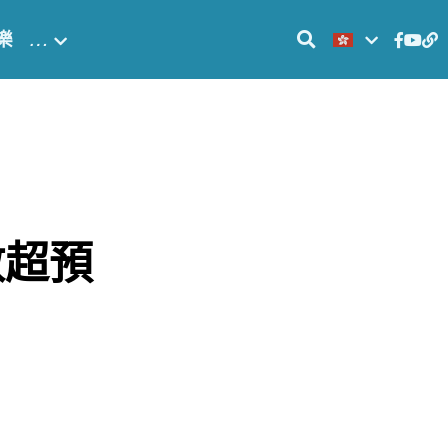
樂
…
數超預