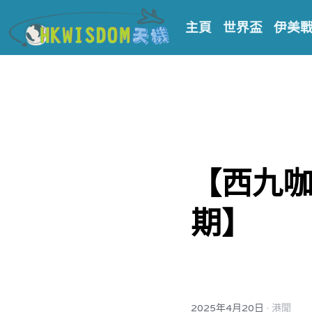
主頁
世界盃
伊美
【西九
期】
·
2025年4月20日
港聞