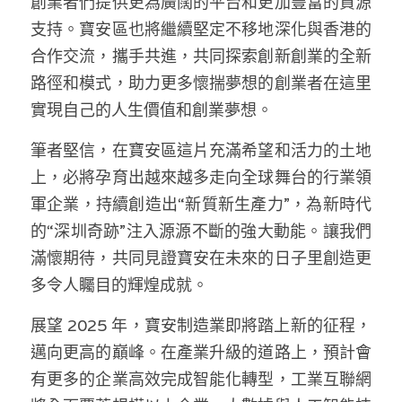
創業者們提供更為廣闊的平台和更加豐富的資源
支持。寶安區也將繼續堅定不移地深化與香港的
合作交流，攜手共進，共同探索創新創業的全新
路徑和模式，助力更多懷揣夢想的創業者在這里
實現自己的人生價值和創業夢想。
筆者堅信，在寶安區這片充滿希望和活力的土地
上，必將孕育出越來越多走向全球舞台的行業領
軍企業，持續創造出“新質新生產力”，為新時代
的“深圳奇跡”注入源源不斷的強大動能。讓我們
滿懷期待，共同見證寶安在未來的日子里創造更
多令人矚目的輝煌成就。
展望 2025 年，寶安制造業即將踏上新的征程，
邁向更高的巔峰。在產業升級的道路上，預計會
有更多的企業高效完成智能化轉型，工業互聯網