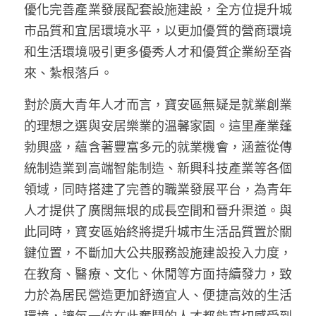
優化完善產業發展配套設施建設，全方位提升城
市品質和宜居環境水平，以更加優質的營商環境
和生活環境吸引更多優秀人才和優質企業紛至沓
來、紮根落戶。
對於廣大青年人才而言，寶安區無疑是就業創業
的理想之選與安居樂業的溫馨家園。這里產業蓬
勃興盛，蘊含著豐富多元的就業機會，涵蓋從傳
統制造業到高端智能制造、新興科技產業等各個
領域，同時搭建了完善的職業發展平台，為青年
人才提供了廣闊無垠的成長空間和晉升渠道。與
此同時，寶安區始終將提升城市生活品質置於關
鍵位置，不斷加大公共服務設施建設投入力度，
在教育、醫療、文化、休閒等方面持續發力，致
力於為居民營造更加舒適宜人、便捷高效的生活