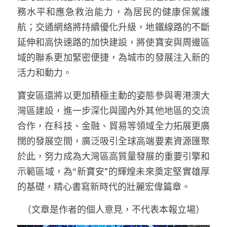
務水平和應急救治能力，為居民的健康保駕護
航；交通網絡將持續優化升級，地鐵線路的不斷
延伸和高快速路的加快建設，將使寶安與周邊區
域的聯系更加緊密便捷，為城市的發展注入新的
活力和動力。
寶安區還將以更加積極主動的姿態參與粵港澳大
灣區建設，進一步深化與國內外其他地區的交流
合作，在科技、金融、貿易等領域全力拓展更廣
闊的發展空間，廣泛吸引全球高端要素資源匯聚
於此，努力成為大灣區高質量發展的重要引擎和
示範區域，為“新寶安”的輝煌未來奠定堅實雄厚
的基礎，精心書寫新時代的壯麗宏偉篇章。
（文章是作者的個人意見，不代表本報立場）