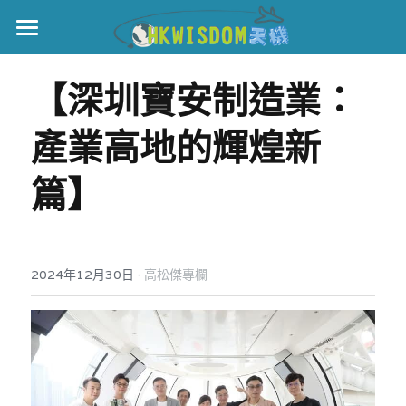
主頁
【深圳寶安制造業：
世界盃
產業高地的輝煌新
伊美戰爭
篇】
黎智英案
宏福火災
正本清源•黎智英案
美西媒體謊言實錄
港聞
宏福‧革新
·
2024年12月30日
高松傑專欄
宏福苑聽證會
中國
宏福火災正視聽
國際
記錄．宏福苑火災
娛樂