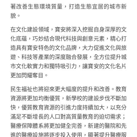
著改善生態環境質量，打造生態宜居的城市新
貌。
在文化建設領域，寶安將深入挖掘自身深厚的文
化底蘊，巧妙結合現代科技與創意元素，精心打
造具有寶安特色的文化品牌，大力促進文化與旅
遊、科技等產業的深度融合發展，全方位提升城
市文化軟實力和獨特吸引力，讓寶安的文化名片
更加閃耀奪目。
民生福祉也將迎來更大幅度的提升和改善。教育
資源將更加均衡優質，新學校的建設步伐不斷加
快，優質教育資源的引進力度持續加大，以充分
滿足不斷增長的人口對高質量教育的迫切需求；
醫療保障體系將更加健全完善，新建的醫院和先
進的醫療設施將逐步投入使用，顯著提升醫療服