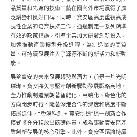
品質量和先進的技術工藝在國內外市場贏得了廣
泛讚譽和良好口碑。同時，寶安區高度重視高成
長性企業的培育扶持工作，通過制定一系列精準
有效的政策措施，引導企業加大研發創新投入，
加速推動產業轉型升級進程，為制造業的高質
量、可持續發展注入了源源不斷的新活力和新動
能。
展望寶安的未來發展趨勢與潛力，前景一片光明
璀璨。寶安將矢志堅守創新驅動發展戰略高地，
全力推動制造業朝著智能化、高端化、綠色化的
方向闊步前行。隨著深港合作的深度和廣度不斷
拓展延伸，“香港科創 + 寶安制造”這一創新合作
模式將充分釋放出磅礴能量，成為驅動寶安區產
業創新發展的核心引擎。此外，寶安區還將持續